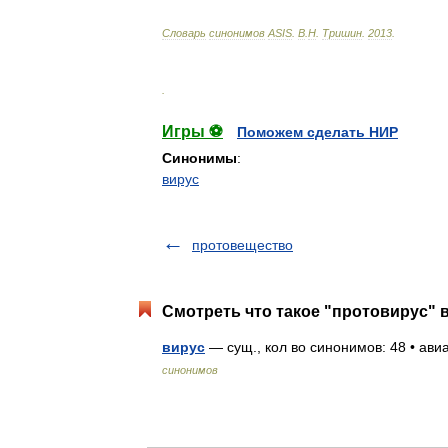
Словарь
синонимов
ASIS
.
В
.
Н
.
Тришин
.
2013
.
.
Игры ⚽
Поможем сделать НИР
Синонимы
:
вирус
протовещество
Смотреть что такое "протовирус" в
вирус
— сущ., кол во синонимов: 48 • ави
синонимов