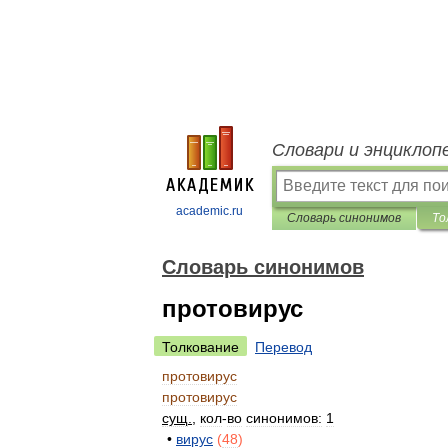
Словари и энциклоп
academic.ru
Словарь синонимов
То
Словарь синонимов
протовирус
Толкование
Перевод
протовирус
протовирус
сущ
.
,
кол
-
во
синонимов:
1
•
вирус
(
48
)