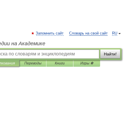
Запомнить сайт
Словарь на свой сайт
RU
едии на Академике
Найти!
лкования
Переводы
Книги
Игры ⚽