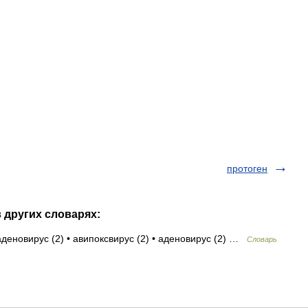
протоген
 других словарях:
аденовирус (2) • авипоксвирус (2) • аденовирус (2) …
Словарь