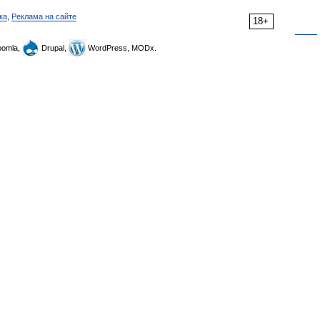
ка
,
Реклама на сайте
18+
omla,
Drupal,
WordPress, MODx.