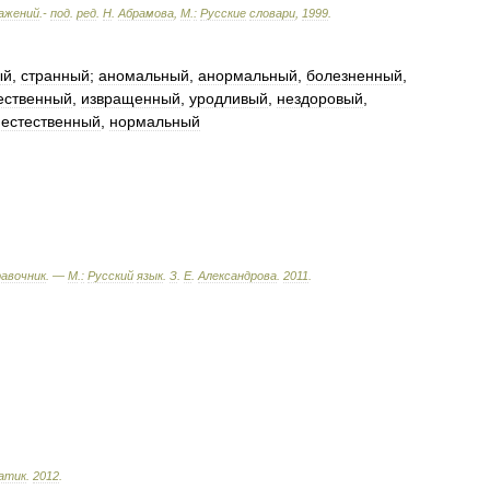
ажений
.-
под
.
ред
.
Н
.
Абрамова
,
М
.
:
Русские
словари
,
1999
.
ый
,
странный
;
аномальный
,
анормальный
,
болезненный
,
ественный
,
извращенный
,
уродливый
,
нездоровый
,
.
естественный
,
нормальный
равочник
. —
М
.
:
Русский
язык
.
З
.
Е
.
Александрова
.
2011
.
атик
.
2012
.