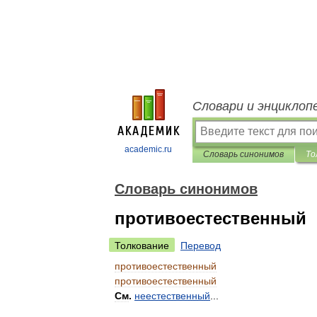
Словари и энциклоп
academic.ru
Словарь синонимов
То
Словарь синонимов
противоестественный
Толкование
Перевод
противоестественный
противоестественный
См
.
неестественный
...