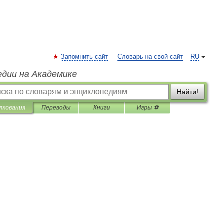
Запомнить сайт
Словарь на свой сайт
RU
едии на Академике
Найти!
лкования
Переводы
Книги
Игры ⚽