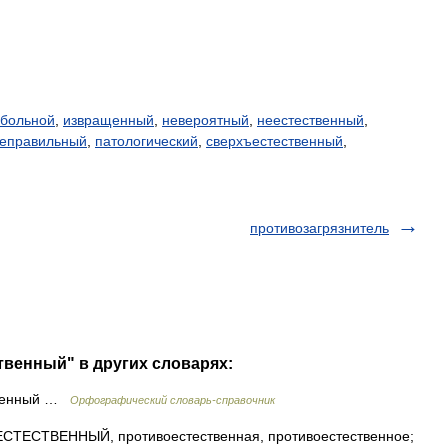
больной
,
извращенный
,
невероятный
,
неестественный
,
еправильный
,
патологический
,
сверхъестественный
,
противозагрязнитель
твенный" в других словарях:
твенный …
Орфографический словарь-справочник
ЕСТВЕННЫЙ, противоестественная, противоестественное;