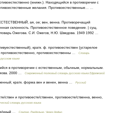
отивоестественно (книжн.). Находящийся в противоречии с
отивоестественные желания. Противоестественные… …
ЕСТВЕННЫЙ, ая, ое; вен, венна. Противоречащий
нная склонность. Противоестественное поведение. | сущ.
 словарь Ожегова. С.И. Ожегов, Н.Ю. Шведова. 1949 1992 …
ивуестественный), кратк. ф. противоестествен (устарелое
а, противоестественно, противоестественны …
Словарь
 русском языке
йся в противоречии с естественным, обычным, нормальным.
емова. 2000 …
Современный толковый словарь русского языка Ефремовой
венный; кратк. форма вен и венен, венна …
Русский
те/ствен и противоесте/ственен, противоесте/ственна, венно,
еский словарь русского языка
ве/нный …
Слитно. Раздельно. Через дефис.