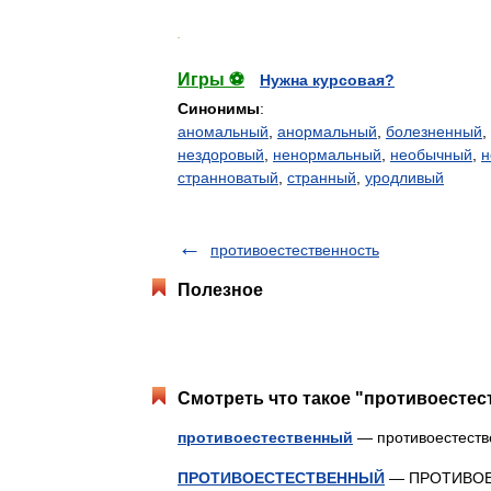
.
Игры ⚽
Нужна курсовая?
Синонимы
:
аномальный
,
анормальный
,
болезненный
,
нездоровый
,
ненормальный
,
необычный
,
н
странноватый
,
странный
,
уродливый
противоестественность
Полезное
Смотреть что такое "противоестес
противоестественный
— противоестес
ПРОТИВОЕСТЕСТВЕННЫЙ
— ПРОТИВОЕСТ