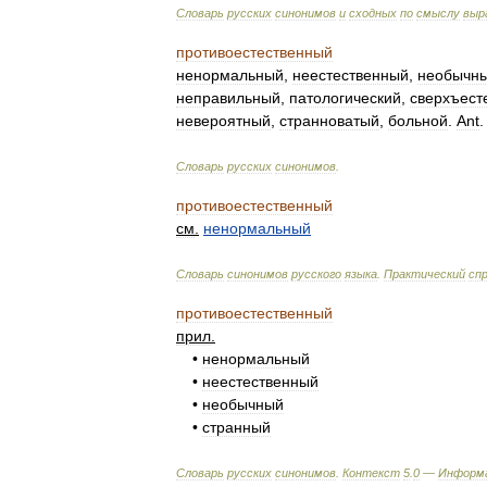
Словарь
русских
синонимов
и
сходных
по
смыслу
выр
противоестественный
ненормальный
,
неестественный
,
необычн
неправильный
,
патологический
,
сверхъест
невероятный
,
странноватый
,
больной
.
Ant
Словарь
русских
синонимов
.
противоестественный
см
.
ненормальный
Словарь
синонимов
русского
языка
.
Практический
сп
противоестественный
прил
.
•
ненормальный
•
неестественный
•
необычный
•
странный
Словарь
русских
синонимов
.
Контекст
5
.
0
—
Информ