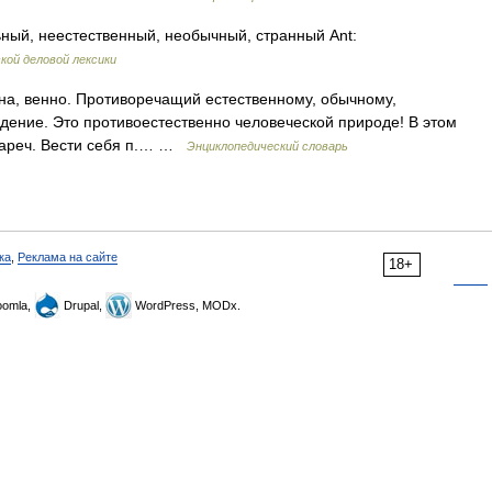
ый, неестественный, необычный, странный Ant:
кой деловой лексики
нна, венно. Противоречащий естественному, обычному,
едение. Это противоестественно человеческой природе! В этом
 нареч. Вести себя п.… …
Энциклопедический словарь
ка
,
Реклама на сайте
18+
omla,
Drupal,
WordPress, MODx.