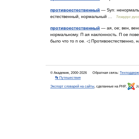
противоестественный
— Syn: ненормальн
естественный, нормальный …
Тезаурус русс
противоестественный
— ая, ое; вен, ве
нормальному. П ая наклонность. П ое пов
было что то п ое. ◁ Противоестественно,
© Академик, 2000-2026
Обратная связь:
Техподдерж
👣 Путешествия
Экспорт словарей на сайты
, сделанные на PHP,
Jo