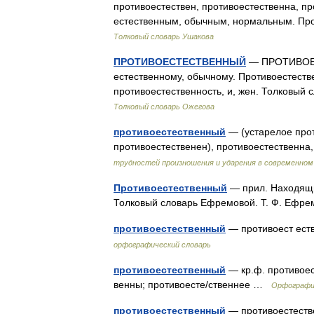
противоестествен, противоестественна, пр
естественным, обычным, нормальным. Пр
Толковый словарь Ушакова
ПРОТИВОЕСТЕСТВЕННЫЙ
— ПРОТИВОЕСТ
естественному, обычному. Противоестестве
противоестественность, и, жен. Толковый
Толковый словарь Ожегова
противоестественный
— (устарелое прот
противоестественен), противоестественн
трудностей произношения и ударения в современном
Противоестественный
— прил. Находящи
Толковый словарь Ефремовой. Т. Ф. Ефр
противоестественный
— противоест ест
орфографический словарь
противоестественный
— кр.ф. противоес
венны; противоесте/ственнее …
Орфографич
противоестественный
— противоестест