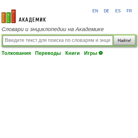
EN
DE
ES
FR
academic.ru
Словари и энциклопедии на Академике
Найти!
Толкования
Переводы
Книги
Игры ⚽