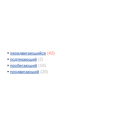
•
передвигающийся
(42)
•
подтекающий
(2)
•
пробегающий
(16)
•
продвигающий
(20)