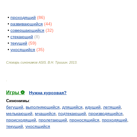
•
проходящий
(86)
•
развивающийся
(44)
•
совершающийся
(32)
•
стекающий
(8)
•
текущий
(59)
•
уносящийся
(35)
Словарь синонимов ASIS.
В.Н. Тришин
.
2013
.
.
Игры ⚽
Нужна курсовая?
Синонимы
:
бегущий
,
выполняющийся
,
длящийся
,
идущий
,
летящий
,
мелькающий
,
мчащийся
,
подтекающий
,
производящийся
,
происходящий
,
пролетающий
,
проносящийся
,
проходящий
,
текущий
,
уносящийся