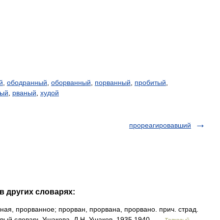
й
,
ободранный
,
оборванный
,
порванный
,
пробитый
,
ный
,
рваный
,
худой
прореагировавший
в других словарях:
, прорванное; прорван, прорвана, прорвано. прич. страд.
олковый словарь Ушакова. Д.Н. Ушаков. 1935 1940 …