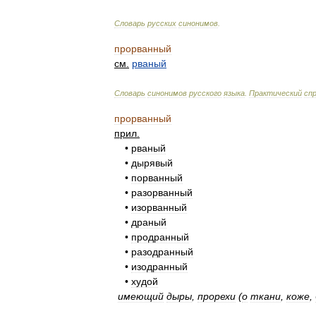
Словарь
русских
синонимов
.
прорванный
см
.
рваный
Словарь
синонимов
русского
языка
.
Практический
сп
прорванный
прил
.
•
рваный
•
дырявый
•
порванный
•
разорванный
•
изорванный
•
драный
•
продранный
•
разодранный
•
изодранный
•
худой
имеющий
дыры
,
прорехи
(
о
ткани
,
коже
,