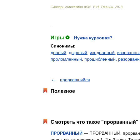
Словарь
синонимов
ASIS
.
В
.
Н
.
Тришин
.
2013
.
.
Игры ⚽
Нужна курсовая?
Синонимы
:
драный
,
дырявый
,
изодранный
,
изорванны
проломленный
,
прошибленный
,
разорван
прорвавшийся
Полезное
Смотреть что такое "прорванный" 
ПРОРВАННЫЙ
— ПРОРВАННЫЙ, прорванная
прош. вр. от прорвать в 1, 2 и 3 знач. Т