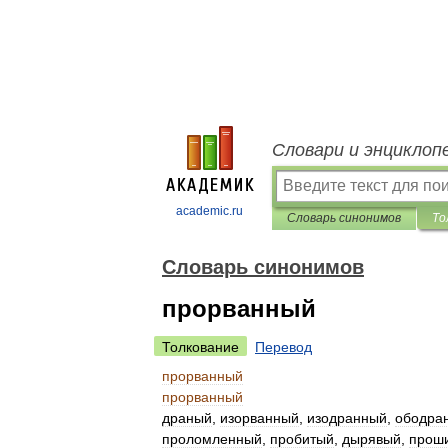
Словари и энциклоп
academic.ru
Словарь синонимов
То
Словарь синонимов
прорванный
Толкование
Перевод
прорванный
прорванный
драный
,
изорванный
,
изодранный
,
ободра
проломленный
,
пробитый
,
дырявый
,
прош