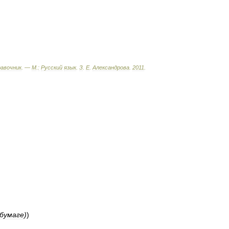
равочник
. —
М
.
:
Русский
язык
.
З
.
Е
.
Александрова
.
2011
.
бумаге
)
)