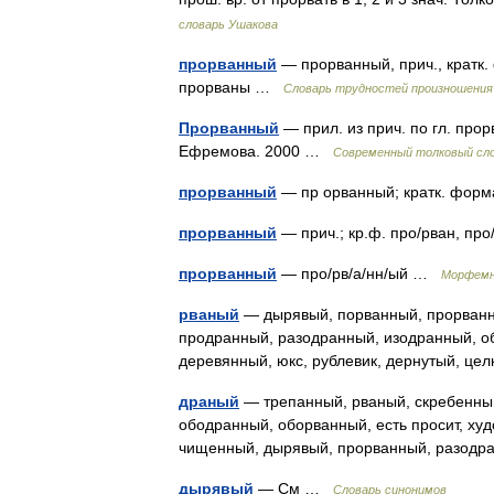
словарь Ушакова
прорванный
— прорванный, прич., кратк.
прорваны …
Словарь трудностей произношения 
Прорванный
— прил. из прич. по гл. прор
Ефремова. 2000 …
Современный толковый сло
прорванный
— пр орванный; кратк. фор
прорванный
— прич.; кр.ф. про/рван, пр
прорванный
— про/рв/а/нн/ый …
Морфемн
рваный
— дырявый, порванный, прорванн
продранный, разодранный, изодранный, обо
деревянный, юкс, рублевик, дернутый, цел
драный
— трепанный, рваный, скребенны
ободранный, оборванный, есть просит, ху
чищенный, дырявый, прорванный, разод
дырявый
— См …
Словарь синонимов