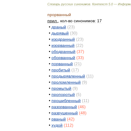
Словарь
русских
синонимов
.
Контекст
5
.
0
—
Информ
прорванный
прил
.
,
кол
-
во
синонимов:
17
•
драный
(
23
)
•
дырявый
(
30
)
•
изодранный
(
23
)
•
изорванный
(
22
)
•
ободранный
(
37
)
•
оборванный
(
33
)
•
порванный
(
21
)
•
пробитый
(
17
)
•
продырявленный
(
11
)
•
проломленный
(
9
)
•
промытый
(
9
)
•
пропоротый
(
5
)
•
прошибленный
(
11
)
•
разорванный
(
46
)
•
разрушенный
(
48
)
•
рваный
(
42
)
•
худой
(
112
)