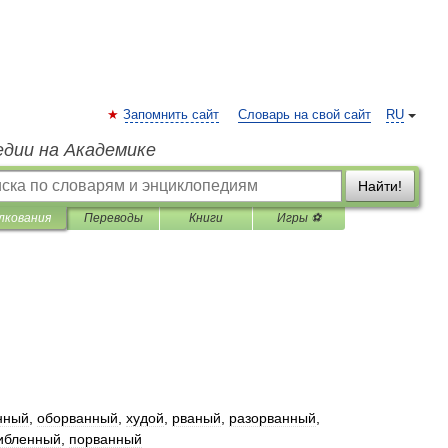
Запомнить сайт
Словарь на свой сайт
RU
едии на Академике
Найти!
лкования
Переводы
Книги
Игры ⚽
нный
,
оборванный
,
худой
,
рваный
,
разорванный
,
ибленный
,
порванный