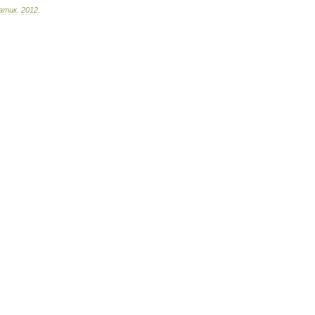
атик
.
2012
.