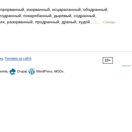
прорванный, изорванный, исцарапанный, ободранный,
подранный, покарябанный, дырявый, содранный,
очьях, разорванный, продранный, драный, худой… …
Словарь
ка
,
Реклама на сайте
18+
omla,
Drupal,
WordPress, MODx.