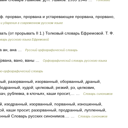
Толковый
 ф. прорван, прорвана и устаревающее прорвана, прорвано,
и ударения в современном русском языке
вать (от прорывать II 1.) Толковый словарь Ефремовой. Т. Ф.
варь русского языка Ефремовой
ма ан, ана …
Русский орфографический словарь
о/рвана, вано, ваны …
Орфографический словарь русского языка
о-орфографический словарь
ый, разорванный, изорванный, оборванный, драный,
дранный, худой; целковый, резкий, рэ, целковик,
кач, рублевка, в клочьях, каши просит,… …
Словарь синонимов
й, изодранный, изорванный, порванный, изношенный,
дой, каши просит, разорванный, продранный, лупленный,
ранный Словарь русских синонимов.… …
Словарь синонимов