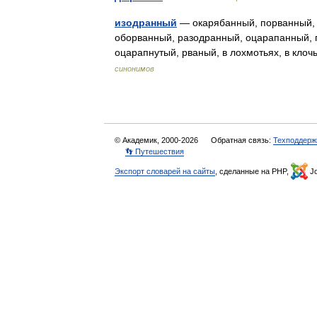
изодранный
— окарябанный, порванный, 
оборванный, разодранный, оцарапанный, 
оцарапнутый, рваный, в лохмотьях, в кл
синонимов
© Академик, 2000-2026
Обратная связь:
Техподдерж
👣 Путешествия
Экспорт словарей на сайты
, сделанные на PHP,
Jo