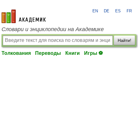
EN
DE
ES
FR
academic.ru
Словари и энциклопедии на Академике
Найти!
Толкования
Переводы
Книги
Игры ⚽