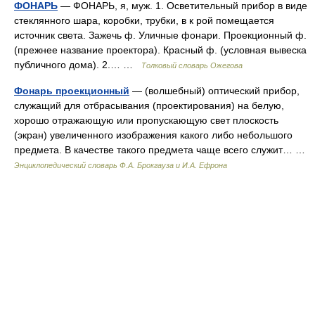
ФОНАРЬ
— ФОНАРЬ, я, муж. 1. Осветительный прибор в виде
стеклянного шара, коробки, трубки, в к рой помещается
источник света. Зажечь ф. Уличные фонари. Проекционный ф.
(прежнее название проектора). Красный ф. (условная вывеска
публичного дома). 2.… …
Толковый словарь Ожегова
Фонарь проекционный
— (волшебный) оптический прибор,
служащий для отбрасывания (проектирования) на белую,
хорошо отражающую или пропускающую свет плоскость
(экран) увеличенного изображения какого либо небольшого
предмета. В качестве такого предмета чаще всего служит… …
Энциклопедический словарь Ф.А. Брокгауза и И.А. Ефрона