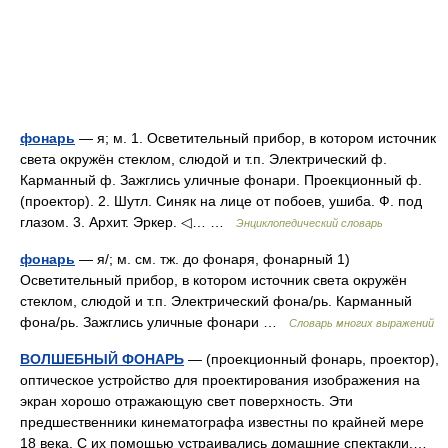
фонарь
— я; м. 1. Осветительный прибор, в котором источник
света окружён стеклом, слюдой и т.п. Электрический ф.
Карманный ф. Зажглись уличные фонари. Проекционный ф.
(проектор). 2. Шутл. Синяк на лице от побоев, ушиба. Ф. под
глазом. 3. Архит. Эркер. ◁… …
Энциклопедический словарь
фонарь
— я/; м. см. тж. до фонаря, фонарный 1)
Осветительный прибор, в котором источник света окружён
стеклом, слюдой и т.п. Электрический фона/рь. Карманный
фона/рь. Зажглись уличные фонари …
Словарь многих выражений
ВОЛШЕБНЫЙ ФОНАРЬ
— (проекционный фонарь, проектор),
оптическое устройство для проектирования изображения на
экран хорошо отражающую свет поверхность. Эти
предшественники кинематографа известны по крайней мере
18 века. С их помощью устраивались домашние спектакли,…