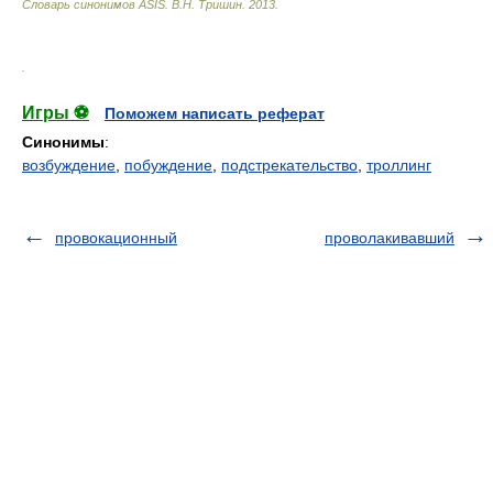
Словарь синонимов ASIS.
В.Н. Тришин
.
2013
.
.
Игры ⚽
Поможем написать реферат
Синонимы
:
возбуждение
,
побуждение
,
подстрекательство
,
троллинг
провокационный
проволакивавший