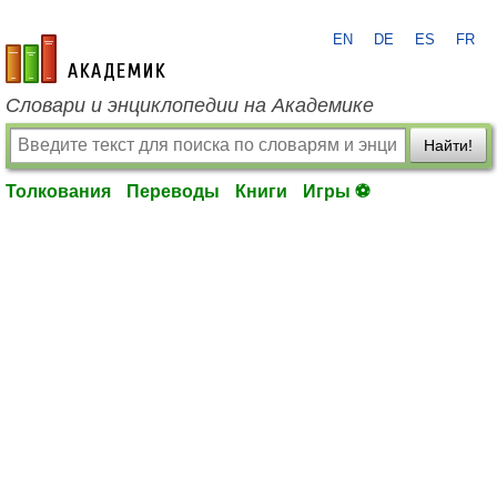
EN
DE
ES
FR
academic.ru
Словари и энциклопедии на Академике
Найти!
Толкования
Переводы
Книги
Игры ⚽