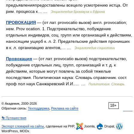
предъявленияпредоставлены всецело усмотрению истца. От
рим. процесса к… …
Энциклопедия Брокгауза и Ефрона
ПРОВОКАЦИЯ
— (от лат. provocatio вызов) англ. provocation;
нем. Prov ocation. 1. Подстрекательство, побуждение
отдельных индивидов, соц. групп или организаций к действиям,
наносящим ущерб к. л. 2. Предательские действия проникших
в к. л. организацию агентов,… …
Энциклопедия социологии
Провокация
— (от лат. provocatio вызов) подстрекательство,
побуждение отдельных лиц, групп, организаций и т. д. к
действиям, которые могут повлечь за собой тяжелые
последствия. Политическая наука: Словарь справочник. сост.
проф пол наук Санжаревский И.И..… …
Политология. Словарь.
© Академик, 2000-2026
18+
Обратная связь:
Техподдержка
,
Реклама на сайте
👣 Путешествия
Экспорт словарей на сайты
, сделанные на PHP,
Joomla,
Drupal,
WordPress, MODx.