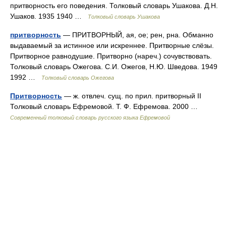
притворность его поведения. Толковый словарь Ушакова. Д.Н.
Ушаков. 1935 1940 …
Толковый словарь Ушакова
притворность
— ПРИТВОРНЫЙ, ая, ое; рен, рна. Обманно
выдаваемый за истинное или искреннее. Притворные слёзы.
Притворное равнодушие. Притворно (нареч.) сочувствовать.
Толковый словарь Ожегова. С.И. Ожегов, Н.Ю. Шведова. 1949
1992 …
Толковый словарь Ожегова
Притворность
— ж. отвлеч. сущ. по прил. притворный II
Толковый словарь Ефремовой. Т. Ф. Ефремова. 2000 …
Современный толковый словарь русского языка Ефремовой