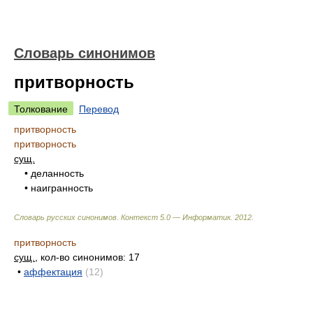
Словарь синонимов
притворность
Толкование
Перевод
притворность
притворность
сущ.
• деланность
• наигранность
Словарь русских синонимов. Контекст 5.0 — Информатик.
2012
.
притворность
сущ.
, кол-во синонимов: 17
•
аффектация
(12)