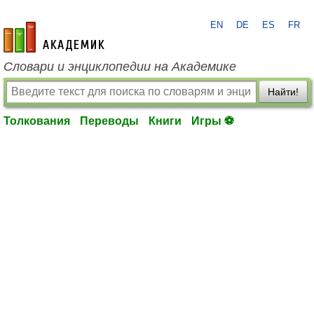
EN
DE
ES
FR
academic.ru
Словари и энциклопедии на Академике
Найти!
Толкования
Переводы
Книги
Игры ⚽