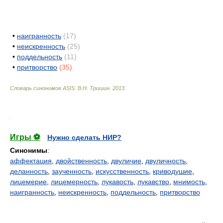
•
наигранность
(17)
•
неискренность
(25)
•
поддельность
(11)
•
притворство
(35)
Словарь синонимов ASIS.
В.Н. Тришин
.
2013
.
.
Игры ⚽
Нужно сделать НИР?
Синонимы
:
аффектация
,
двойственность
,
двуличие
,
двуличность
,
деланность
,
заученность
,
искусственность
,
криводушие
,
лицемерие
,
лицемерность
,
лукавость
,
лукавство
,
мнимость
,
наигранность
,
неискренность
,
поддельность
,
притворство