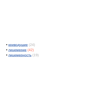
•
криводушие
(24)
•
лицемерие
(42)
•
лицемерность
(19)