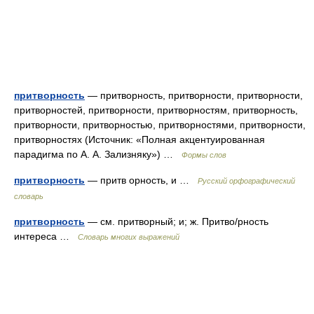
притворность
— притворность, притворности, притворности,
притворностей, притворности, притворностям, притворность,
притворности, притворностью, притворностями, притворности,
притворностях (Источник: «Полная акцентуированная
парадигма по А. А. Зализняку») …
Формы слов
притворность
— притв орность, и …
Русский орфографический
словарь
притворность
— см. притворный; и; ж. Притво/рность
интереса …
Словарь многих выражений