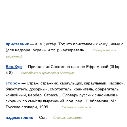
приставник
— а; м.; устар. Тот, кто приставлен к кому , чему л.
(для надзора, охраны и т.п.); надзиратель …
Словарь многих
выражений
Бен-Хур
— Приставник Соломона на горе Ефремовой (3Цар
4:8) …
Библейская энциклопедия Брокгауза
сторож
— Страж, стражник, караульщик, караульный, часовой,
блюститель, дозорный, смотритель, хранитель, оберегатель,
конвойный, цербер. Стража... Словарь русских синонимов и
сходных по смыслу выражений. под. ред. Н. Абрамова, М.:
Русские словари, 1999.… …
Словарь синонимов
надсмотрщик
— См …
Словарь синонимов