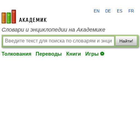
EN
DE
ES
FR
academic.ru
Словари и энциклопедии на Академике
Найти!
Толкования
Переводы
Книги
Игры ⚽