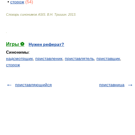
•
сторож
(54)
Словарь синонимов ASIS.
В.Н. Тришин
.
2013
.
.
Игры ⚽
Нужен реферат?
Синонимы
:
надсмотрщик
,
приставленик
,
приставлятель
,
приставщик
,
сторож
приставляющийся
приставница