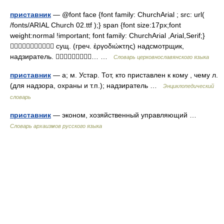
приставник
— @font face {font family: ChurchArial ; src: url(
/fonts/ARIAL Church 02.ttf );} span {font size:17px;font
weight:normal !important; font family: ChurchArial ,Arial,Serif;}
 сущ. (греч. ἐργοδιώκτης) надсмотрщик,
надзиратель. … …
Словарь церковнославянского языка
приставник
— а; м. Устар. Тот, кто приставлен к кому , чему л.
(для надзора, охраны и т.п.); надзиратель …
Энциклопедический
словарь
приставник
— эконом, хозяйственный управляющий …
Cловарь архаизмов русского языка