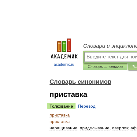
Словари и энциклоп
academic.ru
Словарь синонимов
То
Словарь синонимов
приставка
Толкование
Перевод
приставка
приставка
наращивание
,
приделывание
,
оверлок
;
аф