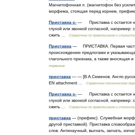
Магнитофонная п. (магнитофон без усилит
морфема, стоящая перед корнем, префикс.
Приставка с-
— Приставка с остается неи
глухой или звонкой согласной, например: сп
сжить …
Справочник по правописанию и стилисти
Приставка
— ПРИСТАВКА. Первая часть с
происхождению предлогами и указывающая
глагольного признака, а также вносящая
терминов
приставка
— — [В.А.Семенов. Англо русс
EN attachment …
Справочник технического пер
Приставка с-
— Приставка с остается неи
глухой или звонкой согласной, например: сп
сжить …
Справочник по правописанию и стилисти
приставка
— (префикс). Служебная морфе
другой приставкой). Приставка словообра
слов. Антинаучный, выгнать, загнать, изг