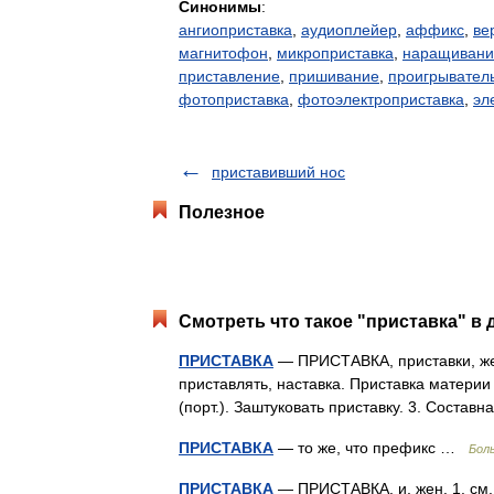
Синонимы
:
ангиоприставка
,
аудиоплейер
,
аффикс
,
ве
магнитофон
,
микроприставка
,
наращивани
приставление
,
пришивание
,
проигрывател
фотоприставка
,
фотоэлектроприставка
,
эл
приставивший нос
Полезное
Смотреть что такое "приставка" в 
ПРИСТАВКА
— ПРИСТАВКА, приставки, жен.
приставлять, наставка. Приставка материи
(порт.). Заштуковать приставку. 3. Соста
ПРИСТАВКА
— то же, что префикс …
Бол
ПРИСТАВКА
— ПРИСТАВКА, и, жен. 1. см. 