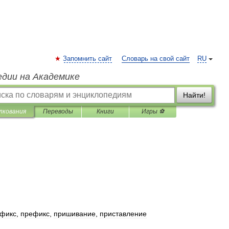
Запомнить сайт
Словарь на свой сайт
RU
едии на Академике
Найти!
лкования
Переводы
Книги
Игры ⚽
фикс
,
префикс
,
пришивание
,
приставление