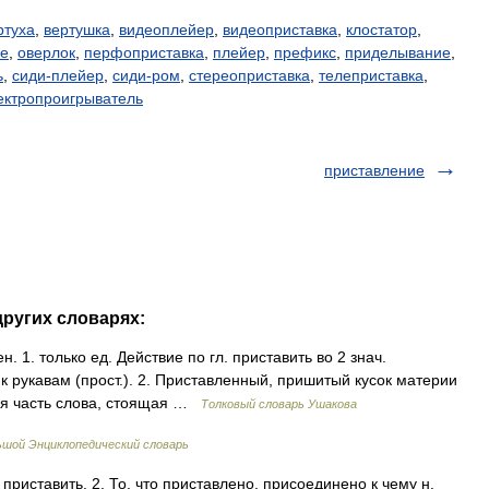
ртуха
,
вертушка
,
видеоплейер
,
видеоприставка
,
клостатор
,
е
,
оверлок
,
перфоприставка
,
плейер
,
префикс
,
приделывание
,
ь
,
сиди-плейер
,
сиди-ром
,
стереоприставка
,
телеприставка
,
ектропроигрыватель
приставление
других словарях:
 1. только ед. Действие по гл. приставить во 2 знач.
 к рукавам (прост.). 2. Приставленный, пришитый кусок материи
вная часть слова, стоящая …
Толковый словарь Ушакова
ьшой Энциклопедический словарь
приставить. 2. То, что приставлено, присоединено к чему н.