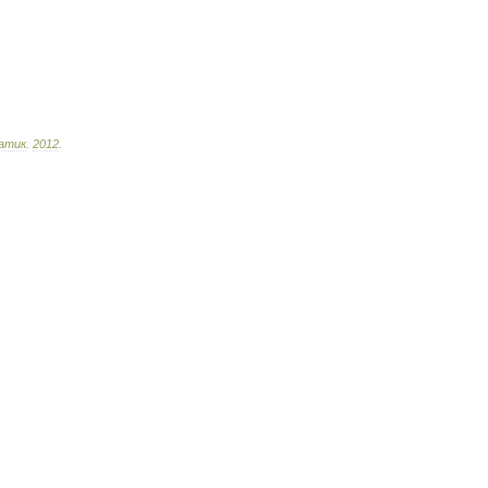
атик
.
2012
.