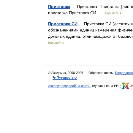
Приставка
— Приставка: Приставка (лингв
приставка Приставка СИ …
Википедия
Приставка СИ
— Приставки СИ (десятичны
обозначениями единиц измерения физиче
дольных единиц, отличающихся от базов
Википедия
© Академик, 2000-2026
Обратная связь:
Техподдерж
👣 Путешествия
Экспорт словарей на сайты
, сделанные на PHP,
Jo