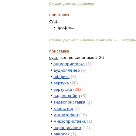
Словарь
русских
синонимов
.
приставка
сущ
.
•
префикс
Словарь
русских
синонимов
.
Контекст
5
.
0
—
Информ
приставка
сущ
.
,
кол
-
во
синонимов:
26
•
ангиоприставка
(
1
)
•
аудиоплейер
(
6
)
•
аффикс
(
9
)
•
вертуха
(
20
)
•
вертушка
(
31
)
•
видеоплейер
(
6
)
•
видеоприставка
(
1
)
•
клостатор
(
1
)
•
магнитофон
(
16
)
•
микроприставка
(
1
)
•
наращивание
(
14
)
•
оверлок
(
1
)