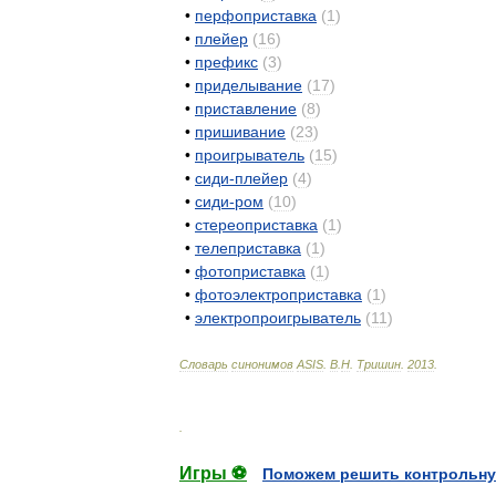
•
перфоприставка
(
1
)
•
плейер
(
16
)
•
префикс
(
3
)
•
приделывание
(
17
)
•
приставление
(
8
)
•
пришивание
(
23
)
•
проигрыватель
(
15
)
•
сиди
-
плейер
(
4
)
•
сиди
-
ром
(
10
)
•
стереоприставка
(
1
)
•
телеприставка
(
1
)
•
фотоприставка
(
1
)
•
фотоэлектроприставка
(
1
)
•
электропроигрыватель
(
11
)
Словарь
синонимов
ASIS
.
В
.
Н
.
Тришин
.
2013
.
.
Игры ⚽
Поможем решить контрольну