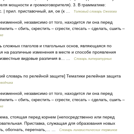
еля мощности и громкоговорителя). 3. В грамматике:
 | прил. приставочный, ая, ое (к …
Толковый словарь Ожегова
зменной, независимо от того, находится ли она перед
илить – сбить, скрестить – сгрести, стесать – сделать, сшить –
ке
ложных глаголов и глагольных основ, являющаяся по
 на различные изменения в месте и способе проявления
 и известные видовые различия в… …
Словарь литературных
кий словарь по релейной защите] Тематики релейная защита
еводчика
зменной, независимо от того, находится ли она перед
илить – сбить, скрестить – сгрести, стесать – сделать, сшить –
ке
ма, стоящая перед корнем (непосредственно или перед
зовательная. Приставка, служащая для образования новых
нать, обогнать, перегнать,… …
Словарь лингвистических терминов