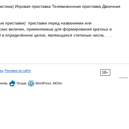
истика) Игровая приставка Телевизионная приставка Двоичная
е приставки) приставки перед названиями или
ских величин, применяемые для формирования кратных и
ой в определённое целое, являющееся степенью числа… …
ка
,
Реклама на сайте
18+
omla,
Drupal,
WordPress, MODx.