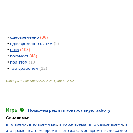
•
одновременно
(36)
•
одновременно с этим
(8)
•
пока
(103)
•
покамест
(48)
•
при этом
(10)
•
тем временем
(22)
Словарь синонимов ASIS.
В.Н. Тришин
.
2013
.
.
Игры ⚽
Поможем решить контрольную работу
Синонимы
:
в то время
,
в то время как
,
в то же время
,
в то самое время
,
в
это время
,
в это же время
,
в это же самое время
,
в это самое