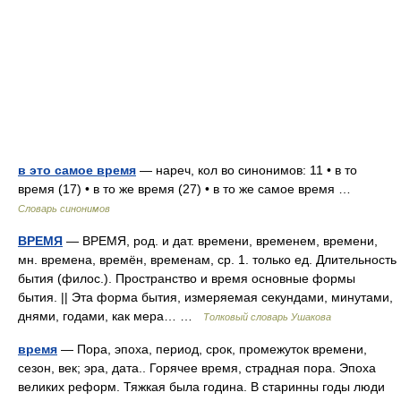
в это самое время
— нареч, кол во синонимов: 11 • в то
время (17) • в то же время (27) • в то же самое время …
Словарь синонимов
ВРЕМЯ
— ВРЕМЯ, род. и дат. времени, временем, времени,
мн. времена, времён, временам, ср. 1. только ед. Длительность
бытия (филос.). Пространство и время основные формы
бытия. || Эта форма бытия, измеряемая секундами, минутами,
днями, годами, как мера… …
Толковый словарь Ушакова
время
— Пора, эпоха, период, срок, промежуток времени,
сезон, век; эра, дата.. Горячее время, страдная пора. Эпоха
великих реформ. Тяжкая была година. В старинны годы люди