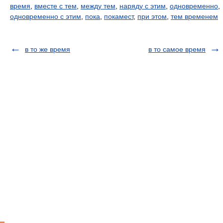
время
,
вместе с тем
,
между тем
,
наряду с этим
,
одновременно
,
одновременно с этим
,
пока
,
покамест
,
при этом
,
тем временем
в то же время
в то самое время