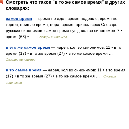
Смотреть что такое "в то же самое время" в других
словарях:
самое время
— время не ждет, время подошло, время не
терпит, пришло время, пора, время, пришел срок Словарь
русских синонимов. самое время сущ., кол во синонимов: 7 •
время (63) • …
Словарь синонимов
в это же самое время
— нареч, кол во синонимов: 11 • в то
время (17) • в то же время (27) • в то же самое время …
Словарь синонимов
в то самое время
— нареч, кол во синонимов: 11 • в то время
(17) • в то же время (27) • в то же самое время …
Словарь
синонимов