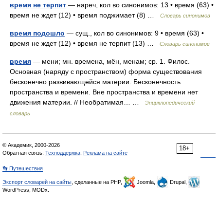
время не терпит
— нареч, кол во синонимов: 13 • время (63) •
время не ждет (12) • время поджимает (8) …
Словарь синонимов
время подошло
— сущ., кол во синонимов: 9 • время (63) •
время не ждет (12) • время не терпит (13) …
Словарь синонимов
время
— мени; мн. времена, мён, менам; ср. 1. Филос.
Основная (наряду с пространством) форма существования
бесконечно развивающейся материи. Бесконечность
пространства и времени. Вне пространства и времени нет
движения материи. // Необратимая… …
Энциклопедический
словарь
© Академик, 2000-2026
18+
Обратная связь:
Техподдержка
,
Реклама на сайте
👣 Путешествия
Экспорт словарей на сайты
, сделанные на PHP,
Joomla,
Drupal,
WordPress, MODx.