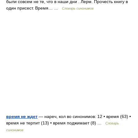
были совсем не те, что в наши дни . Лерм. Прочесть книгу в
один присест. Время… …
Словарь синонимов
время не ждет
— нареч, кол во синонимов: 12 • время (63) •
время не терпит (13) • время поджимает (8) …
Словарь
синонимов