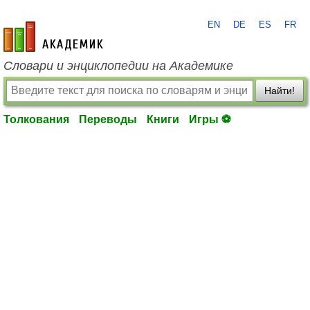
EN
DE
ES
FR
academic.ru
Словари и энциклопедии на Академике
Найти!
Толкования
Переводы
Книги
Игры ⚽