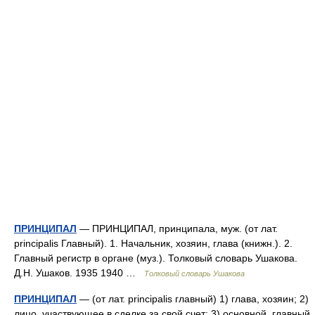
ПРИНЦИПАЛ
— ПРИНЦИПАЛ, принципала, муж. (от лат.
principalis Главный). 1. Начальник, хозяин, глава (книжн.). 2.
Главный регистр в органе (муз.). Толковый словарь Ушакова.
Д.Н. Ушаков. 1935 1940 …
Толковый словарь Ушакова
ПРИНЦИПАЛ
— (от лат. principalis главный) 1) глава, хозяин; 2)
лицо, участвующее в сделке за свой счет; 3) основной, главный