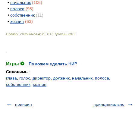
•
начальник
(106)
•
полоса
(98)
•
собственник
(11)
•
хозяин
(63)
Словарь синонимов ASIS.
В.Н. Тришин
.
2013
.
.
Игры ⚽
Поможем сделать НИР
Синонимы
:
глава
,
голос
,
директор
,
должник
,
начальник
,
полоса
,
собственник
,
хозяин
принцип
принципиально