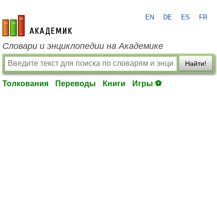
EN
DE
ES
FR
academic.ru
Словари и энциклопедии на Академике
Найти!
Толкования
Переводы
Книги
Игры ⚽