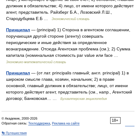
должник в обязательстве; 4) лицо, от имени которого действует
агент, представитель. Райзберг Б.А., Лозовский Л.Ш.,
Стародубцева Е.Б …
Экономический словарь
Принципал
— (principal) 1) Сторона в агентском соглашении,
поручающая другой стороне (агенту) совершать
периодические и иные действия за определенное
вознаграждение. Отсюда Агентская проблема (см.); 2) Сумма
капитала (номинальная стоимость par value или face …
Экономико-математический словарь
Принципал
— (от лат. principalis главный; англ. principal) 1) в
широком смысле глава, хозяин, начальник; 2) в праве
основной, главный должник в обязательстве; лицо, от имени
которого действует агент, представитель (см., напр., Агентский
договор; Банковская… …
Бухгалтерская энциклопедия
© Академик, 2000-2026
18+
Обратная связь:
Техподдержка
,
Реклама на сайте
👣 Путешествия