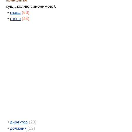
принципал
сущ.
, кол-во синонимов: 8
•
глава
(63)
•
голос
(44)
•
директор
(23)
•
должник
(12)