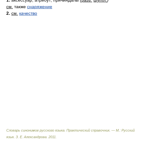
1.
аксессуар, атрибут; причиндалы
(
разг.
шутл.
)
см.
также
снаряжение
2.
см.
качество
Словарь синонимов русского языка. Практический справочник. — М.: Русский
язык.
З. Е. Александрова
.
2011
.