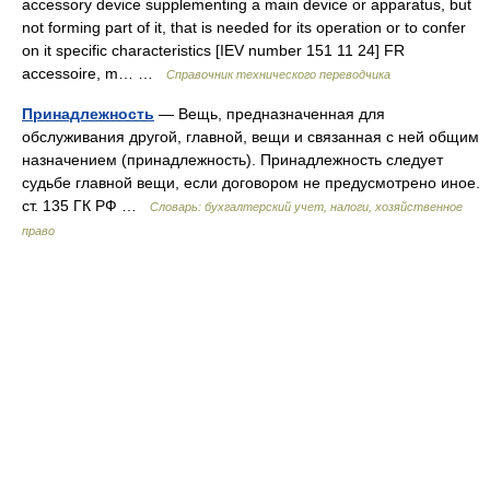
accessory device supplementing a main device or apparatus, but
not forming part of it, that is needed for its operation or to confer
on it specific characteristics [IEV number 151 11 24] FR
accessoire, m… …
Справочник технического переводчика
Принадлежность
— Вещь, предназначенная для
обслуживания другой, главной, вещи и связанная с ней общим
назначением (принадлежность). Принадлежность следует
судьбе главной вещи, если договором не предусмотрено иное.
ст. 135 ГК РФ …
Словарь: бухгалтерский учет, налоги, хозяйственное
право