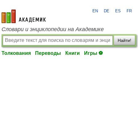
EN
DE
ES
FR
academic.ru
Словари и энциклопедии на Академике
Найти!
Толкования
Переводы
Книги
Игры ⚽