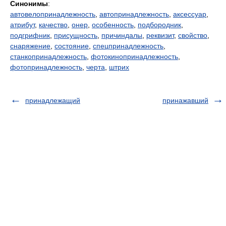
Синонимы
:
автовелопринадлежность
,
автопринадлежность
,
аксессуар
,
атрибут
,
качество
,
онер
,
особенность
,
подбородник
,
подгрифник
,
присущность
,
причиндалы
,
реквизит
,
свойство
,
снаряжение
,
состояние
,
спецпринадлежность
,
станкопринадлежность
,
фотокинопринадлежность
,
фотопринадлежность
,
черта
,
штрих
принадлежащий
принажавший