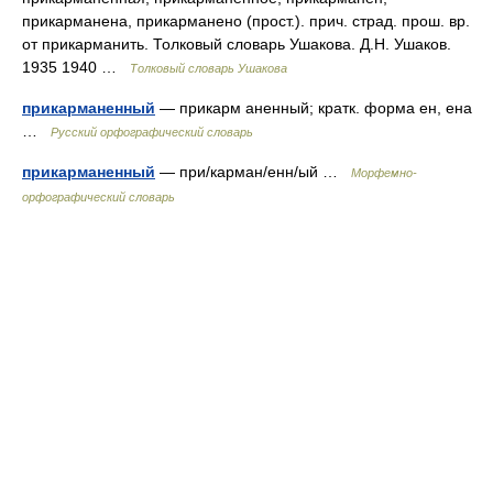
прикарманена, прикарманено (прост.). прич. страд. прош. вр.
от прикарманить. Толковый словарь Ушакова. Д.Н. Ушаков.
1935 1940 …
Толковый словарь Ушакова
прикарманенный
— прикарм аненный; кратк. форма ен, ена
…
Русский орфографический словарь
прикарманенный
— при/карман/енн/ый …
Морфемно-
орфографический словарь