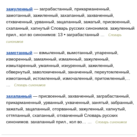
зажуленный
— заграбастанный, прикарманенный,
замотанный, зажиленный, захапанный, захваченный,
отхваченный, урванный, зацапанный, зажатый, присвоенный,
схапанный, хапнутый Словарь русских синонимов. зажуленный
прил., кол во синонимов: 13 • заграбастанный …
Словарь
синонимов
замотанный
— взмыленный, вымотанный, упаренный,
изморенный, замаянный, измаянный, зажуленный,
измытаренный, умаянный, изнуренный, зажиленный,
обвернутый, заволокиченный, заначенный, переутомленный,
измотанный, истомленный, измочаленный, притомленный,…
…
Словарь синонимов
захапанный
— присвоенный, захваченный, заграбастанный,
прикарманенный, урванный, ухваченный, занятый, забранный,
зажатый, зацапанный, оторванный, зажуленный, хапнутый,
оттяпанный, схапанный, отхваченный Словарь русских
синонимов. захапанный прил., кол во… …
Словарь синонимов