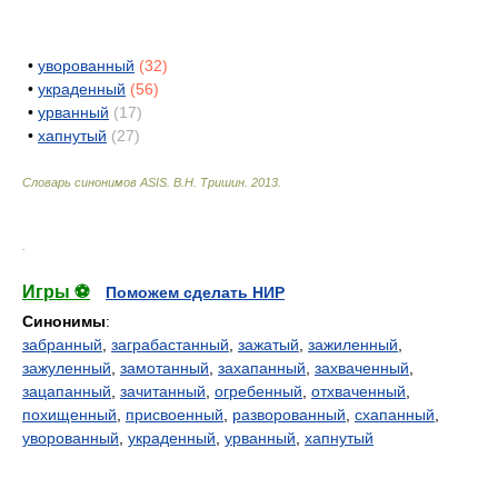
•
уворованный
(32)
•
украденный
(56)
•
урванный
(17)
•
хапнутый
(27)
Словарь синонимов ASIS.
В.Н. Тришин
.
2013
.
.
Игры ⚽
Поможем сделать НИР
Синонимы
:
забранный
,
заграбастанный
,
зажатый
,
зажиленный
,
зажуленный
,
замотанный
,
захапанный
,
захваченный
,
зацапанный
,
зачитанный
,
огребенный
,
отхваченный
,
похищенный
,
присвоенный
,
разворованный
,
схапанный
,
уворованный
,
украденный
,
урванный
,
хапнутый