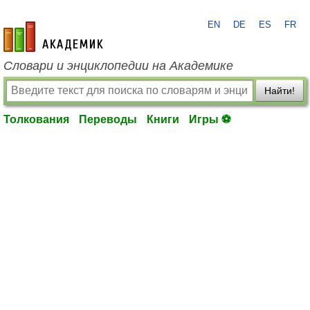
EN
DE
ES
FR
academic.ru
Словари и энциклопедии на Академике
Найти!
Толкования
Переводы
Книги
Игры ⚽