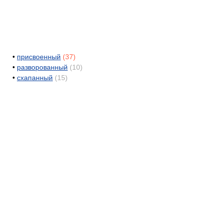
•
присвоенный
(37)
•
разворованный
(10)
•
схапанный
(15)