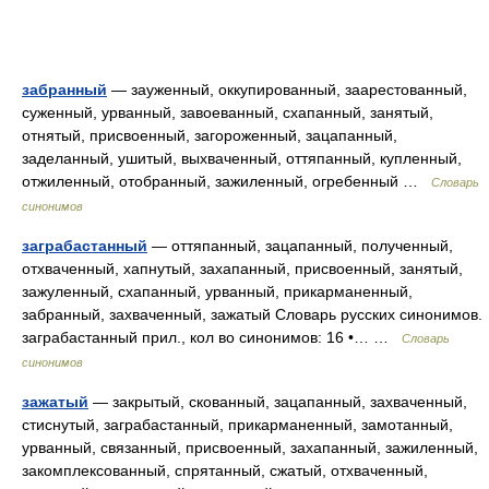
забранный
— зауженный, оккупированный, заарестованный,
суженный, урванный, завоеванный, схапанный, занятый,
отнятый, присвоенный, загороженный, зацапанный,
заделанный, ушитый, выхваченный, оттяпанный, купленный,
отжиленный, отобранный, зажиленный, огребенный …
Словарь
синонимов
заграбастанный
— оттяпанный, зацапанный, полученный,
отхваченный, хапнутый, захапанный, присвоенный, занятый,
зажуленный, схапанный, урванный, прикарманенный,
забранный, захваченный, зажатый Словарь русских синонимов.
заграбастанный прил., кол во синонимов: 16 •… …
Словарь
синонимов
зажатый
— закрытый, скованный, зацапанный, захваченный,
стиснутый, заграбастанный, прикарманенный, замотанный,
урванный, связанный, присвоенный, захапанный, зажиленный,
закомплексованный, спрятанный, сжатый, отхваченный,