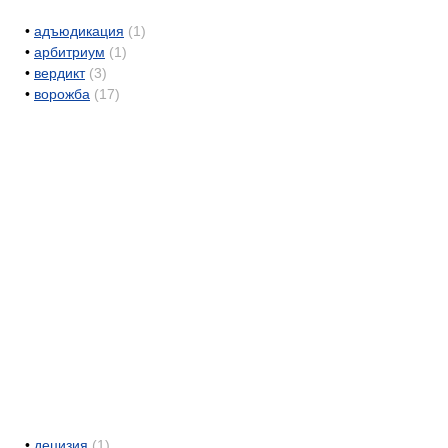
•
адъюдикация
(1)
•
арбитриум
(1)
•
вердикт
(3)
•
ворожба
(17)
•
децизия
(1)