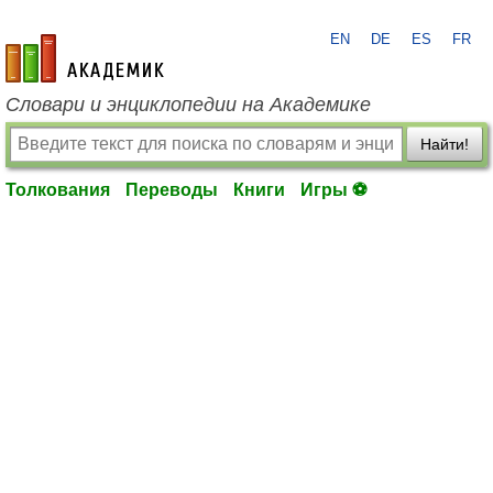
EN
DE
ES
FR
academic.ru
Словари и энциклопедии на Академике
Найти!
Толкования
Переводы
Книги
Игры ⚽