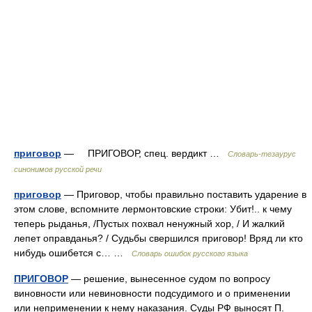
приговор
— ПРИГОВОР, спец. вердикт …
Словарь-тезаурус
синонимов русской речи
приговор
— Приговор, чтобы правильно поставить ударение в
этом слове, вспомните лермонтовские строки: Убит!.. к чему
теперь рыданья, /Пустых похвал ненужный хор, / И жалкий
лепет оправданья? / Судьбы свершился приговор! Вряд ли кто
нибудь ошибется с… …
Словарь ошибок русского языка
ПРИГОВОР
— решение, вынесенное судом по вопросу
виновности или невиновности подсудимого и о применении
или неприменении к нему наказания. Суды РФ выносят П.