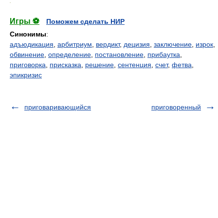
.
Игры ⚽
Поможем сделать НИР
Синонимы
:
адъюдикация
,
арбитриум
,
вердикт
,
децизия
,
заключение
,
изрок
,
обвинение
,
определение
,
постановление
,
прибаутка
,
приговорка
,
присказка
,
решение
,
сентенция
,
счет
,
фетва
,
эпикризис
приговаривающийся
приговоренный