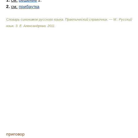
1.
см.
решение
2.
2.
см.
прибаутка
Словарь синонимов русского языка. Практический справочник. — М.: Русский
язык.
З. Е. Александрова
.
2011
.
приговор