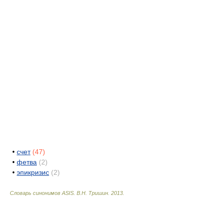
•
счет
(47)
•
фетва
(2)
•
эпикризис
(2)
Словарь синонимов ASIS.
В.Н. Тришин
.
2013
.