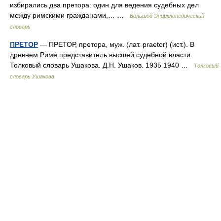
избирались два претора: один для ведения судебных дел
между римскими гражданами,… …
Большой Энциклопедический
словарь
ПРЕТОР
— ПРЕТОР, претора, муж. (лат. praetor) (ист.). В
древнем Риме представитель высшей судебной власти.
Толковый словарь Ушакова. Д.Н. Ушаков. 1935 1940 …
Толковый
словарь Ушакова