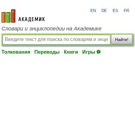
EN
DE
ES
FR
academic.ru
Словари и энциклопедии на Академике
Найти!
Толкования
Переводы
Книги
Игры ⚽