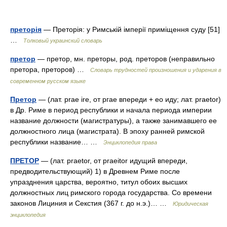
преторія
— Преторія: у Римській імперії приміщення суду [51]
…
Толковый украинский словарь
претор
— претор, мн. преторы, род. преторов (неправильно
претора, преторов) …
Словарь трудностей произношения и ударения в
современном русском языке
Претор
— (лат. prae ire, от ргае впереди + ео иду; лат. praetor)
в Др. Риме в период республики и начала периода империи
название должности (магистратуры), а также занимавшего ее
должностного лица (магистрата). В эпоху ранней римской
республики название… …
Энциклопедия права
ПРЕТОР
— (лат. praetor, от praeitor идущий впереди,
предводительствующий) 1) в Древнем Риме после
упразднения царства, вероятно, титул обоих высших
должностных лиц римского города государства. Со времени
законов Лициния и Секстия (367 г. до н.э.)… …
Юридическая
энциклопедия