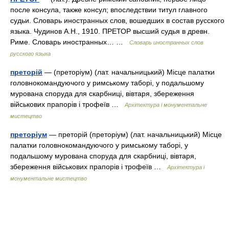
после консула, также консул; впоследствии титул главного
судьи. Словарь иностранных слов, вошедших в состав русского
языка. Чудинов А.Н., 1910. ПРЕТОР высший судья в древн.
Риме. Словарь иностранных… …
Словарь иностранных слов
русского языка
преторій
— (преторіум) (лат. начальницький) Місце палатки
головнокомандуючого у римському таборі, у подальшому
мурована споруда для скарбниці, вівтаря, збереження
військових прапорів і трофеїв …
Архітектура і монументальне
мистецтво
преторіум
— преторій (преторіум) (лат. начальницький) Місце
палатки головнокомандуючого у римському таборі, у
подальшому мурована споруда для скарбниці, вівтаря,
збереження військових прапорів і трофеїв …
Архітектура і
монументальне мистецтво