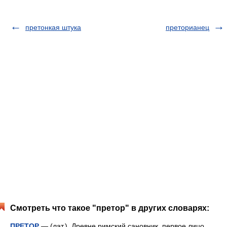
претонкая штука
преторианец
Смотреть что такое "претор" в других словарях:
ПРЕТОР
— (лат.). Древне римский сановник, первое лицо