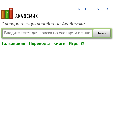
EN
DE
ES
FR
academic.ru
Словари и энциклопедии на Академике
Найти!
Толкования
Переводы
Книги
Игры ⚽