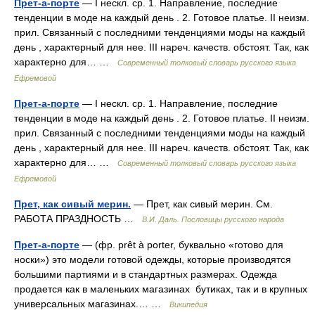
Прет-а-порте
— I нескл. ср. 1. Направление, последние
тенденции в моде на каждый день . 2. Готовое платье. II неизм.
прил. Связанный с последними тенденциями моды на каждый
день , характерный для нее. III нареч. качеств. обстоят. Так, как
характерно для… …
Современный толковый словарь русского языка
Ефремовой
Прет-а-порте
— I нескл. ср. 1. Направление, последние
тенденции в моде на каждый день . 2. Готовое платье. II неизм.
прил. Связанный с последними тенденциями моды на каждый
день , характерный для нее. III нареч. качеств. обстоят. Так, как
характерно для… …
Современный толковый словарь русского языка
Ефремовой
Прет, как сивый мерин.
— Прет, как сивый мерин. См.
РАБОТА ПРАЗДНОСТЬ …
В.И. Даль. Пословицы русского народа
Прет-а-порте
— (фр. prêt à porter, буквально «готово для
носки») это модели готовой одежды, которые производятся
большими партиями и в стандартных размерах. Одежда
продается как в маленьких магазинах бутиках, так и в крупных
универсальных магазинах.… …
Википедия