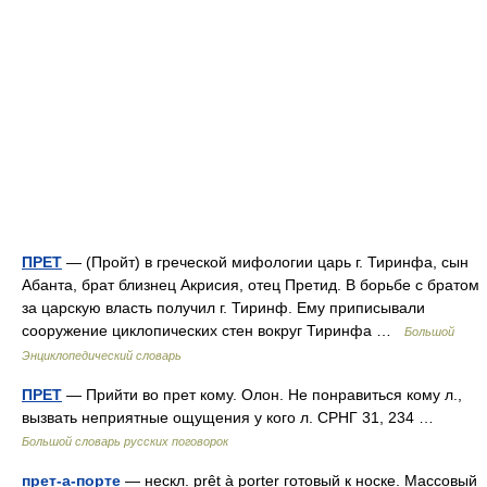
ПРЕТ
— (Пройт) в греческой мифологии царь г. Тиринфа, сын
Абанта, брат близнец Акрисия, отец Претид. В борьбе с братом
за царскую власть получил г. Тиринф. Ему приписывали
сооружение циклопических стен вокруг Тиринфа …
Большой
Энциклопедический словарь
ПРЕТ
— Прийти во прет кому. Олон. Не понравиться кому л.,
вызвать неприятные ощущения у кого л. СРНГ 31, 234 …
Большой словарь русских поговорок
прет-а-порте
— нескл. prêt à porter готовый к носке. Массовый