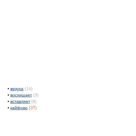
•
везуха
(14)
•
восхищает
(3)
•
вставляет
(6)
•
кайфово
(37)