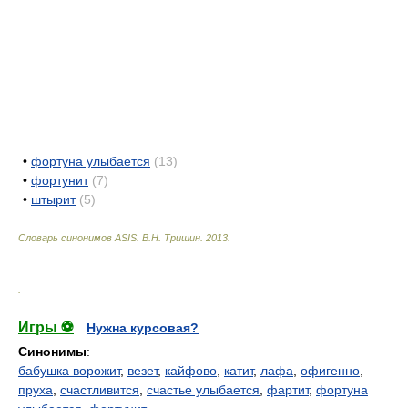
•
фортуна улыбается
(13)
•
фортунит
(7)
•
штырит
(5)
Словарь синонимов ASIS.
В.Н. Тришин
.
2013
.
.
Игры ⚽
Нужна курсовая?
Синонимы
:
бабушка ворожит
,
везет
,
кайфово
,
катит
,
лафа
,
офигенно
,
пруха
,
счастливится
,
счастье улыбается
,
фартит
,
фортуна