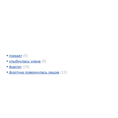
•
торкает
(6)
•
улыбнулась удача
(8)
•
фартит
(10)
•
фортуна повернулась лицом
(12)