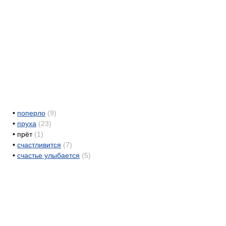
•
поперло
(9)
•
пруха
(23)
•
прёт
(1)
•
счастливится
(7)
•
счастье улыбается
(5)