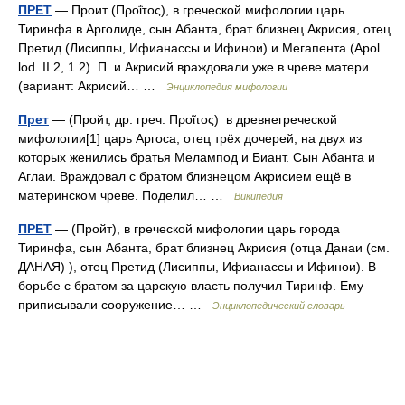
ПРЕТ
— Проит (Προΐτος), в греческой мифологии царь
Тиринфа в Арголиде, сын Абанта, брат близнец Акрисия, отец
Претид (Лисиппы, Ифианассы и Ифинои) и Мегапента (Apol
lod. II 2, 1 2). П. и Акрисий враждовали уже в чреве матери
(вариант: Акрисий… …
Энциклопедия мифологии
Прет
— (Пройт, др. греч. Προῖτος) в древнегреческой
мифологии[1] царь Аргоса, отец трёх дочерей, на двух из
которых женились братья Мелампод и Биант. Сын Абанта и
Аглаи. Враждовал с братом близнецом Акрисием ещё в
материнском чреве. Поделил… …
Википедия
ПРЕТ
— (Пройт), в греческой мифологии царь города
Тиринфа, сын Абанта, брат близнец Акрисия (отца Данаи (см.
ДАНАЯ) ), отец Претид (Лисиппы, Ифианассы и Ифинои). В
борьбе с братом за царскую власть получил Тиринф. Ему
приписывали сооружение… …
Энциклопедический словарь