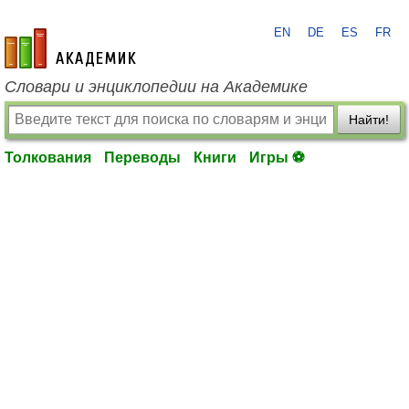
EN
DE
ES
FR
academic.ru
Словари и энциклопедии на Академике
Найти!
Толкования
Переводы
Книги
Игры ⚽