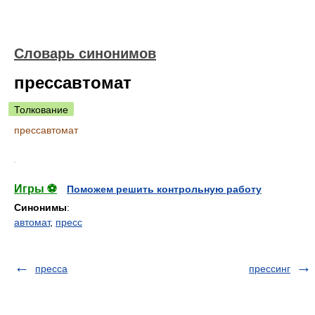
Словарь синонимов
прессавтомат
Толкование
прессавтомат
.
Игры ⚽
Поможем решить контрольную работу
Синонимы
:
автомат
,
пресс
пресса
прессинг