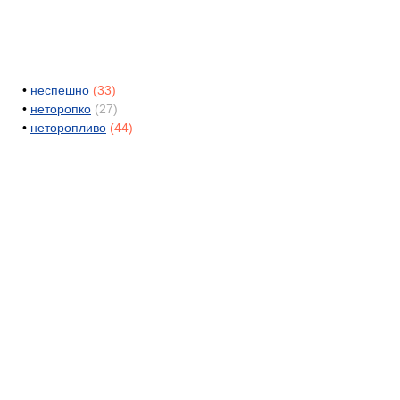
•
неспешно
(33)
•
неторопко
(27)
•
неторопливо
(44)