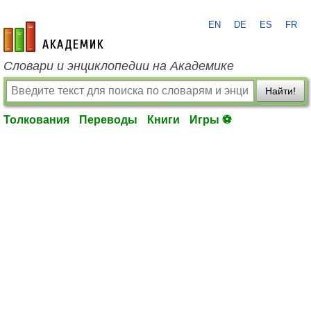
EN
DE
ES
FR
academic.ru
Словари и энциклопедии на Академике
Найти!
Толкования
Переводы
Книги
Игры ⚽