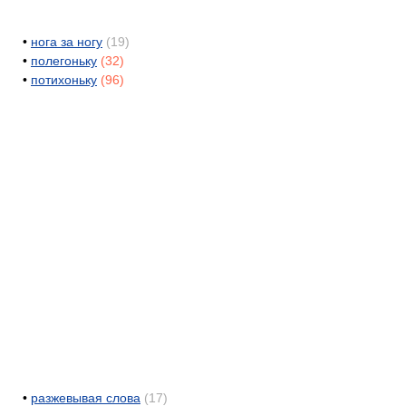
•
нога за ногу
(19)
•
полегоньку
(32)
•
потихоньку
(96)
•
разжевывая слова
(17)