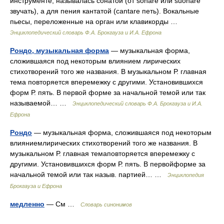
инструменте, называлась сонатой (от sonare или suonare
звучать), а для пения кантатой (cantare петь). Вокальные
пьесы, переложенные на орган или клавикорды …
Энциклопедический словарь Ф.А. Брокгауза и И.А. Ефрона
Рондо, музыкальная форма
— музыкальная форма,
сложившаяся под некоторым влиянием лирических
стихотворений того же названия. В музыкальном Р. главная
тема повторяется вперемежку с другими. Установившихся
форм Р. пять. В первой форме за начальной темой или так
называемой… …
Энциклопедический словарь Ф.А. Брокгауза и И.А.
Ефрона
Рондо
— музыкальная форма, сложившаяся под некоторым
влияниемлирических стихотворений того же названия. В
музыкальном Р. главная темаповторяется вперемежку с
другими. Установившихся форм Р. пять. В первойформе за
начальной темой или так назыв. партией… …
Энциклопедия
Брокгауза и Ефрона
медленно
— См …
Словарь синонимов