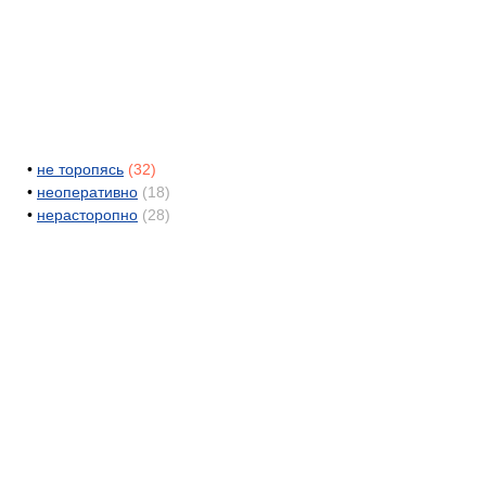
•
не торопясь
(32)
•
неоперативно
(18)
•
нерасторопно
(28)