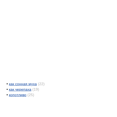
•
как сонная муха
(22)
•
как черепаха
(19)
•
копотливо
(25)