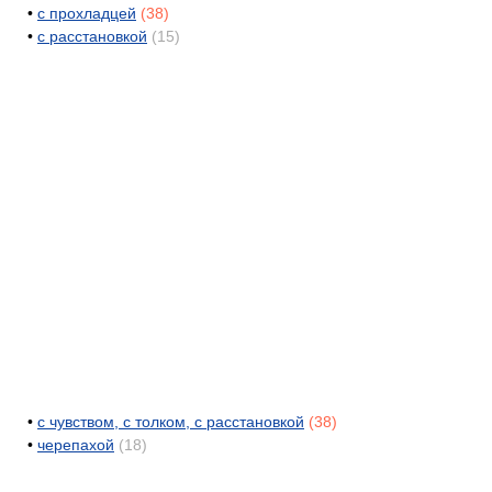
•
с прохладцей
(38)
•
с расстановкой
(15)
•
с чувством, с толком, с расстановкой
(38)
•
черепахой
(18)