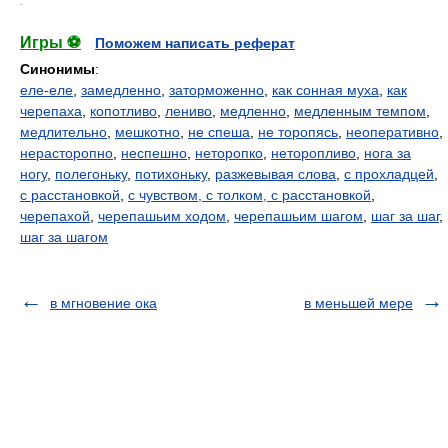
.
Игры ⚽
Поможем написать реферат
Синонимы
:
еле-еле
,
замедленно
,
заторможенно
,
как сонная муха
,
как
черепаха
,
копотливо
,
лениво
,
медленно
,
медленным темпом
,
медлительно
,
мешкотно
,
не спеша
,
не торопясь
,
неоперативно
,
нерасторопно
,
неспешно
,
неторопко
,
неторопливо
,
нога за
ногу
,
полегоньку
,
потихоньку
,
разжевывая слова
,
с прохладцей
,
с расстановкой
,
с чувством, с толком, с расстановкой
,
черепахой
,
черепашьим ходом
,
черепашьим шагом
,
шаг за шаг
,
шаг за шагом
в мгновение ока
в меньшей мере