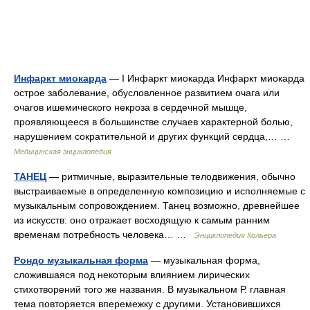
Инфаркт миокарда
— I Инфаркт миокарда Инфаркт миокарда
острое заболевание, обусловленное развитием очага или
очагов ишемического некроза в сердечной мышце,
проявляющееся в большинстве случаев характерной болью,
нарушением сократительной и других функций сердца,… …
Медицинская энциклопедия
ТАНЕЦ
— ритмичные, выразительные телодвижения, обычно
выстраиваемые в определенную композицию и исполняемые с
музыкальным сопровождением. Танец возможно, древнейшее
из искусств: оно отражает восходящую к самым ранним
временам потребность человека… …
Энциклопедия Кольера
Рондо музыкальная форма
— музыкальная форма,
сложившаяся под некоторым влиянием лирических
стихотворений того же названия. В музыкальном Р. главная
тема повторяется вперемежку с другими. Установившихся