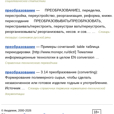
социологической статистики
преобразование
— ПРЕОБРАЗОВАНИЕ1, переделка,
перестройка, переустройство, реорганизация, реформа, книжн.
пересоздание ПРЕОБРАЗОВЫВАТЬ/ПРЕОБРАЗОВАТЬ,
перестраивать/перестроить, переустраи вать/переустроить,
реорганизовывать/ реорганизовать, несов. и сов.… …
Словарь-
тезаурус синонимов русской речи
преобразование
— Примеры сочетаний: table таблица
перекодировки. [http://www.morepc.ru/dict/] Тематики
информационные технологии в целом EN conversion …
Справочник технического переводчика
преобразование
— 3.14 преобразование (converting):
Формирование полимерного сырья, чтобы сделать
незаконченное или готовое изделие годным к употреблению.
Источник …
Словарь-справочник терминов нормативно-технической
документации
© Академик, 2000-2026
18+