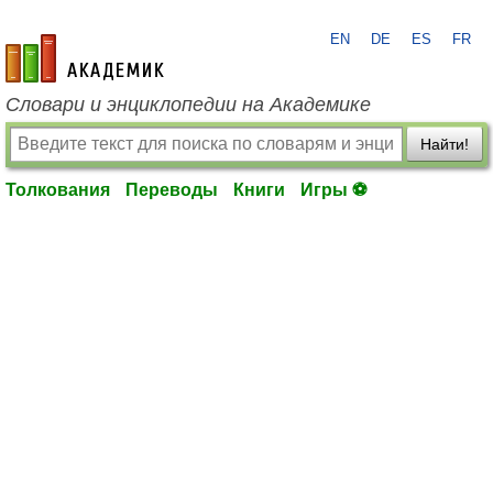
EN
DE
ES
FR
academic.ru
Словари и энциклопедии на Академике
Найти!
Толкования
Переводы
Книги
Игры ⚽