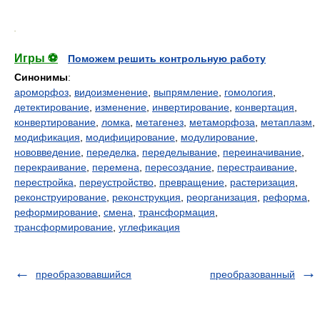
.
Игры ⚽
Поможем решить контрольную работу
Синонимы
:
ароморфоз
,
видоизменение
,
выпрямление
,
гомология
,
детектирование
,
изменение
,
инвертирование
,
конвертация
,
конвертирование
,
ломка
,
метагенез
,
метаморфоза
,
метаплазм
,
модификация
,
модифицирование
,
модулирование
,
нововведение
,
переделка
,
переделывание
,
переиначивание
,
перекраивание
,
перемена
,
пересоздание
,
перестраивание
,
перестройка
,
переустройство
,
превращение
,
растеризация
,
реконструирование
,
реконструкция
,
реорганизация
,
реформа
,
реформирование
,
смена
,
трансформация
,
трансформирование
,
углефикация
преобразовавшийся
преобразованный