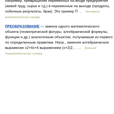
например, превращение переменных на входе предприятия
(живой труд, сырье и т.д.) в переменные на выходе (продукты,
побочные результаты, брак). Это пример П …
Экономико-
математический словарь
ПРЕОБРАЗОВАНИЕ
— замена одного математического
объекта (геометрической фигуры, алгебраической формулы,
функции и др.) аналогичным объектом, получаемым из первого
по определенным правилам. Напр., заменяя алгебраическое
выражение x2+4x+4 выражением (x+2)2,… …
Большой
Энциклопедический словарь