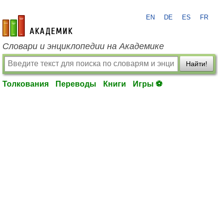
EN
DE
ES
FR
academic.ru
Словари и энциклопедии на Академике
Найти!
Толкования
Переводы
Книги
Игры ⚽