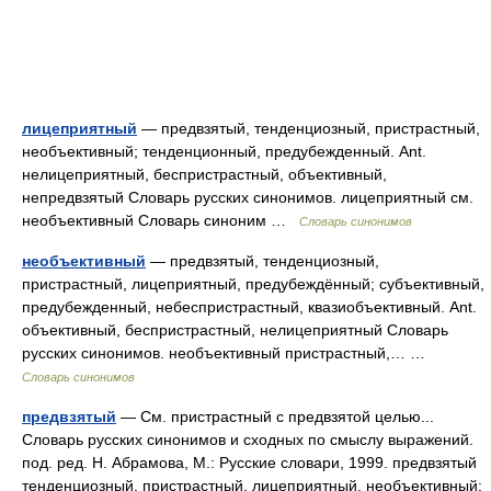
лицеприятный
— предвзятый, тенденциозный, пристрастный,
необъективный; тенденционный, предубежденный. Ant.
нелицеприятный, беспристрастный, объективный,
непредвзятый Словарь русских синонимов. лицеприятный см.
необъективный Словарь синоним …
Словарь синонимов
необъективный
— предвзятый, тенденциозный,
пристрастный, лицеприятный, предубеждённый; субъективный,
предубежденный, небеспристрастный, квазиобъективный. Ant.
объективный, беспристрастный, нелицеприятный Словарь
русских синонимов. необъективный пристрастный,… …
Словарь синонимов
предвзятый
— См. пристрастный с предвзятой целью...
Словарь русских синонимов и сходных по смыслу выражений.
под. ред. Н. Абрамова, М.: Русские словари, 1999. предвзятый
тенденциозный, пристрастный, лицеприятный, необъективный;