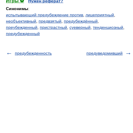
Игры ⚽
Нужен реферат?
Синонимы
:
испытывающий предубеждение против
,
лицеприятный
,
необъективный
,
предвзятый
,
предубеждённый
,
преубежденный
,
пристрастный
,
суеверный
,
тенденциозный
,
предубежденный
предубежденность
предуведомивший