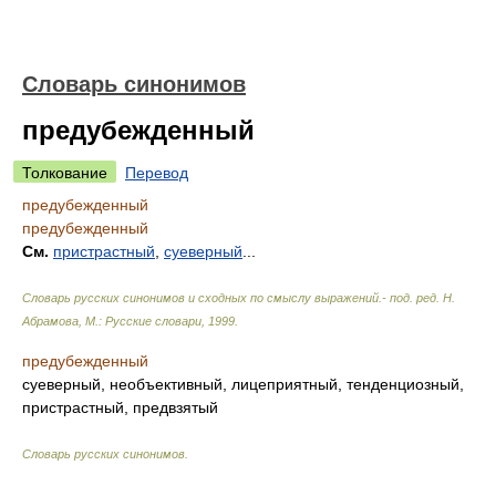
Словарь синонимов
предубежденный
Толкование
Перевод
предубежденный
предубежденный
См.
пристрастный
,
суеверный
...
Словарь русских синонимов и сходных по смыслу выражений.- под. ред. Н.
Абрамова, М.: Русские словари
,
1999
.
предубежденный
суеверный, необъективный, лицеприятный, тенденциозный,
пристрастный, предвзятый
Словарь русских синонимов
.