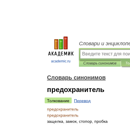
Словари и энциклоп
academic.ru
Словарь синонимов
То
Словарь синонимов
предохранитель
Толкование
Перевод
предохранитель
предохранитель
защелка
,
замок
,
стопор
,
пробка