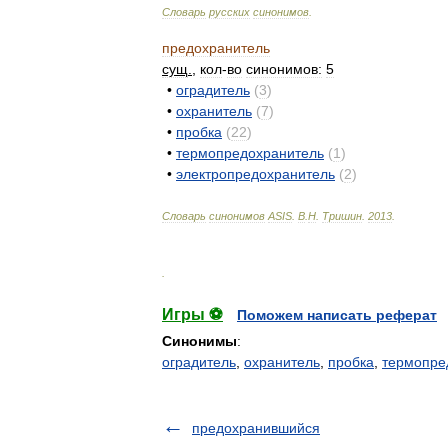
Словарь
русских
синонимов
.
предохранитель
сущ
.
,
кол
-
во
синонимов:
5
•
оградитель
(
3
)
•
охранитель
(
7
)
•
пробка
(
22
)
•
термопредохранитель
(
1
)
•
электропредохранитель
(
2
)
Словарь
синонимов
ASIS
.
В
.
Н
.
Тришин
.
2013
.
.
Игры ⚽
Поможем написать реферат
Синонимы
:
оградитель
,
охранитель
,
пробка
,
термопре
предохранившийся