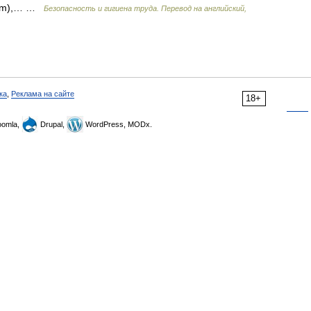
te (m),… …
Безопасность и гигиена труда. Перевод на английский,
ка
,
Реклама на сайте
18+
omla,
Drupal,
WordPress, MODx.