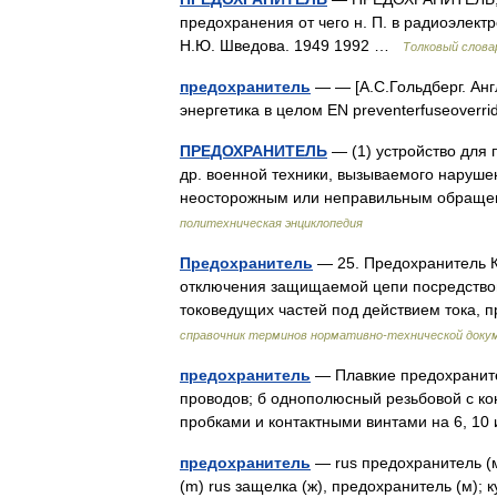
предохранения от чего н. П. в радиоэлект
Н.Ю. Шведова. 1949 1992 …
Толковый слова
предохранитель
— — [А.С.Гольдберг. Англ
энергетика в целом EN preventerfuseover
ПРЕДОХРАНИТЕЛЬ
— (1) устройство для 
др. военной техники, вызываемого наруше
неосторожным или неправильным обращ
политехническая энциклопедия
Предохранитель
— 25. Предохранитель К
отключения защищаемой цепи посредство
токоведущих частей под действием тока
справочник терминов нормативно-технической доку
предохранитель
— Плавкие предохраните
проводов; б однополюсный резьбовой с ко
пробками и контактными винтами на 6, 10
предохранитель
— rus предохранитель (м) 
(m) rus защелка (ж), предохранитель (м); кул