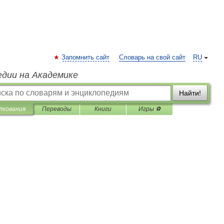
Запомнить сайт
Словарь на свой сайт
RU
едии на Академике
Найти!
лкования
Переводы
Книги
Игры ⚽