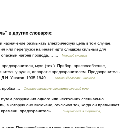
ль" в других словарях:
 назначение размыкать электрическую цепь в том случае,
ния или перегрузки начинает идти слишком сильный для
 а) опасный нагрев провода,… …
Морской словарь
едохранителя, муж. (тех.). Прибор, приспособление,
нитель у ружья, аппарат с предохранителем. Предохранитель
. Д.Н. Ушаков. 1935 1940 …
Толковый словарь Ушакова
 пробка …
Словарь-тезаурус синонимов русской речи
е путем разрушения одного или нескольких специально
ь, в которую оно включено, отключая ток, когда он превышает
ого времени; предохранитель… …
Энциклопедия терминов,
 муж. Приспособление в механизме, устройстве для