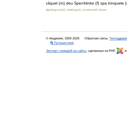
cliquet (m) deu Sperrklinke (f) spa trinque
французский, немецкий, испанский языки
© Академик, 2000-2026
Обратная связь:
Техподдерж
👣 Путешествия
Экспорт словарей на сайты
, сделанные на PHP,
Jo