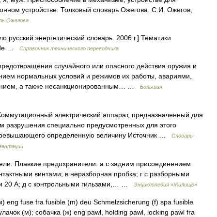
ронном устройстве. Толковый словарь Ожегова. С.И. Ожегов,
рь Ожегова
о русский энергетический словарь. 2006 г.] Тематики
ride …
Справочник технического переводчика
предотвращения случайного или опасного действия оружия и
нием нормальных условий и режимов их работы, авариями,
ением, а также несанкционированным… …
Большая
оммутационный электрический аппарат, предназначенный для
м разрушения специально предусмотренных для этого
, превышающего определенную величину Источник …
Словарь-
ментации
ли. Плавкие предохранители: а с задним присоединением
нтактными винтами; в неразборная пробка; г с разборными
 и 20 А; д с контрольными гильзами,… …
Энциклопедия «Жилище»
eng fuse fra fusible (m) deu Schmelzsicherung (f) spa fusible
ачок (м); собачка (ж) eng pawl, holding pawl, locking pawl fra