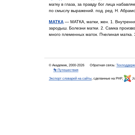
матку в глаза, за правду бог лица набавля
по смыслу выражений. под. ред. Н. Абра
МАТКА
— МАТКА, матки, жен. 1. Внутрення
зародыш. Болезни матки. 2. Самка произв
много племенных маток. Пчелиная матка
© Академик, 2000-2026
Обратная связь:
Техподдерж
👣 Путешествия
Экспорт словарей на сайты
, сделанные на PHP,
Jo