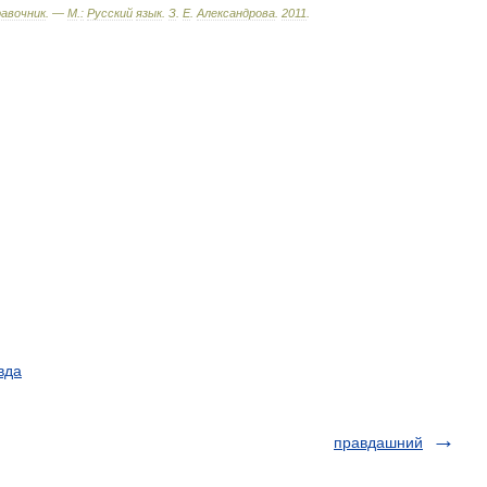
равочник
. —
М
.
:
Русский
язык
.
З
.
Е
.
Александрова
.
2011
.
вда
правдашний