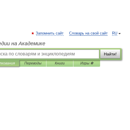
Запомнить сайт
Словарь на свой сайт
RU
едии на Академике
Найти!
лкования
Переводы
Книги
Игры ⚽