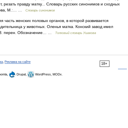
ет, резать правду матку... Словарь русских синонимов и сходных
мова, М.:… …
Словарь синонимов
я часть женских половых органов, в которой развивается
одительница у животных. Оленья матка. Конский завод имел
. 3. перен. Обозначение… …
Толковый словарь Ушакова
ка
,
Реклама на сайте
18+
omla,
Drupal,
WordPress, MODx.