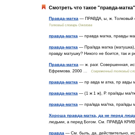
Смотреть что такое "правда-матка"
Правда-матка
— ПРАВДА, ы, ж. Толковый 
Толковый словарь Ожегова
правда-матка
— правда матка, правды 
правда-матка
— Пра/вда матка (матушка), 
правду матушку? Никого не боится, так и 
Правда-матка
— ж. разг. Совершенная, ис
Ефремова. 2000 …
Современный толковый сло
правда-матка
— пр авда м атка, пр авды
правда-матка
— (1 ж 1 ж), Р. пра/вды ма
правда-матка
— пра/вда ма/тка, пра/вды
Хороша правда-матка, да не перед людь
людьми, а перед Богом. См. ПРАВДА К
правда
— См. быль, да, действительно, и