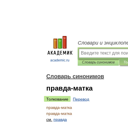
Словари и энциклоп
academic.ru
Словарь синонимов
То
Словарь синонимов
правда-матка
Толкование
Перевод
правда
-
матка
правда
-
матка
см
.
правда