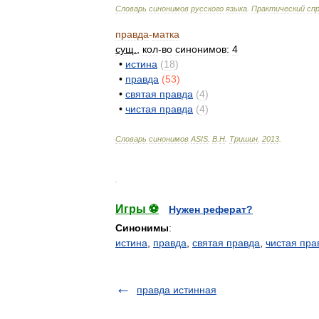
Словарь
синонимов
русского
языка
.
Практический
сп
правда
-
матка
сущ
.
,
кол
-
во
синонимов:
4
•
истина
(
18
)
•
правда
(
53
)
•
святая
правда
(
4
)
•
чистая
правда
(
4
)
Словарь
синонимов
ASIS
.
В
.
Н
.
Тришин
.
2013
.
.
Игры ⚽
Нужен реферат?
Синонимы
:
истина
,
правда
,
святая правда
,
чистая пра
правда истинная