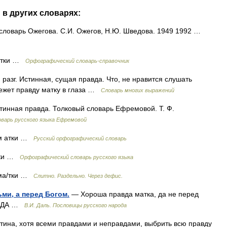
 в других словарях:
словарь Ожегова. С.И. Ожегов, Н.Ю. Шведова. 1949 1992 …
матки …
Орфографический словарь-справочник
разг. Истинная, сущая правда. Что, не нравится слушать
режет правду матку в глаза …
Словарь многих выражений
тинная правда. Толковый словарь Ефремовой. Т. Ф.
варь русского языка Ефремовой
 м атки …
Русский орфографический словарь
/тки …
Орфографический словарь русского языка
 ма/тки …
Слитно. Раздельно. Через дефис.
ми, а перед Богом.
— Хороша правда матка, да не перед
РИВДА …
В.И. Даль. Пословицы русского народа
стина, хотя всеми правдами и неправдами, выбрить всю правду