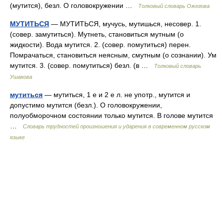
(мутится), безл. О головокружении …
Толковый словарь Ожегова
МУТИТЬСЯ
— МУТИТЬСЯ, мучусь, мутишься, несовер. 1.
(совер. замутиться). Мутнеть, становиться мутным (о
жидкости). Вода мутится. 2. (совер. помутиться) перен.
Помрачаться, становиться неясным, смутным (о сознании). Ум
мутится. 3. (совер. помутиться) безл. (в …
Толковый словарь
Ушакова
мутиться
— мутиться, 1 е и 2 е л. не употр., мутится и
допустимо мутится (безл.). О головокружении,
полуобморочном состоянии только мутится. В голове мутится
…
Словарь трудностей произношения и ударения в современном русском
языке