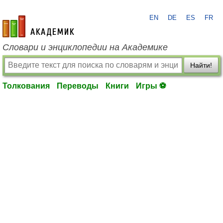
EN
DE
ES
FR
academic.ru
Словари и энциклопедии на Академике
Найти!
Толкования
Переводы
Книги
Игры ⚽