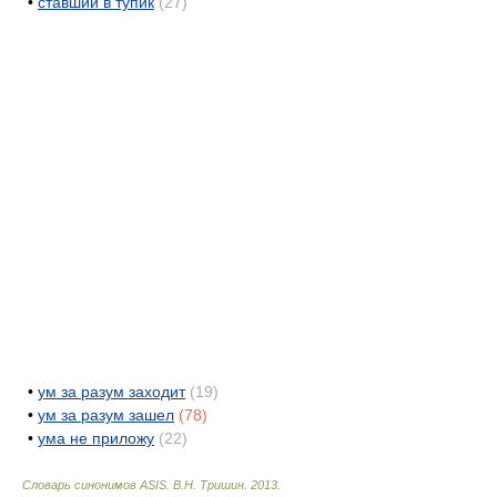
•
ставший в тупик
(27)
•
ум за разум заходит
(19)
•
ум за разум зашел
(78)
•
ума не приложу
(22)
Словарь синонимов ASIS.
В.Н. Тришин
.
2013
.