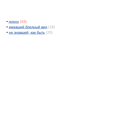
•
дурно
(43)
•
имевший бледный вид
(18)
•
не знавший, как быть
(20)