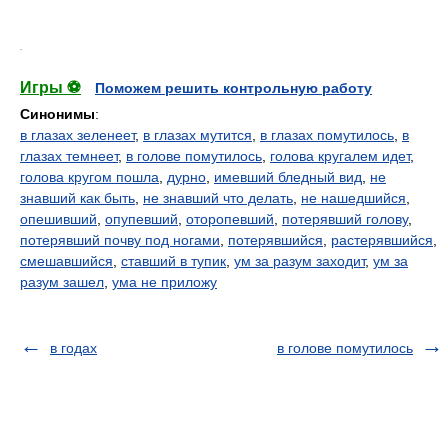
.
Игры ⚽
Поможем решить контрольную работу
Синонимы
:
в глазах зеленеет
,
в глазах мутится
,
в глазах помутилось
,
в
глазах темнеет
,
в голове помутилось
,
голова кругалем идет
,
голова кругом пошла
,
дурно
,
имевший бледный вид
,
не
знавший как быть
,
не знавший что делать
,
не нашедшийся
,
опешивший
,
опупевший
,
оторопевший
,
потерявший голову
,
потерявший почву под ногами
,
потерявшийся
,
растерявшийся
,
смешавшийся
,
ставший в тупик
,
ум за разум заходит
,
ум за
разум зашел
,
ума не приложу
в годах
в голове помутилось