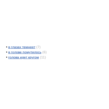
•
в глазах темнеет
(7)
•
в голове помутилось
(6)
•
голова идет кругом
(11)