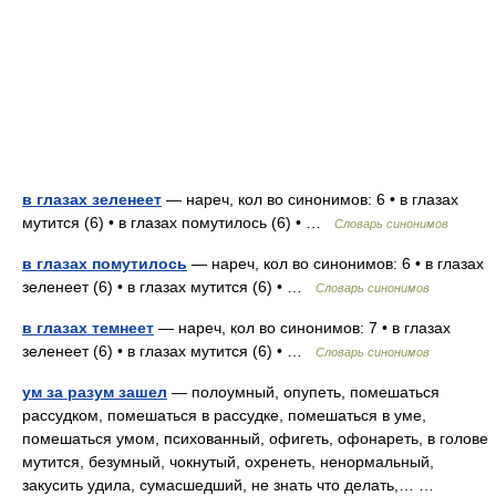
в глазах зеленеет
— нареч, кол во синонимов: 6 • в глазах
мутится (6) • в глазах помутилось (6) • …
Словарь синонимов
в глазах помутилось
— нареч, кол во синонимов: 6 • в глазах
зеленеет (6) • в глазах мутится (6) • …
Словарь синонимов
в глазах темнеет
— нареч, кол во синонимов: 7 • в глазах
зеленеет (6) • в глазах мутится (6) • …
Словарь синонимов
ум за разум зашел
— полоумный, опупеть, помешаться
рассудком, помешаться в рассудке, помешаться в уме,
помешаться умом, психованный, офигеть, офонареть, в голове
мутится, безумный, чокнутый, охренеть, ненормальный,
закусить удила, сумасшедший, не знать что делать,… …