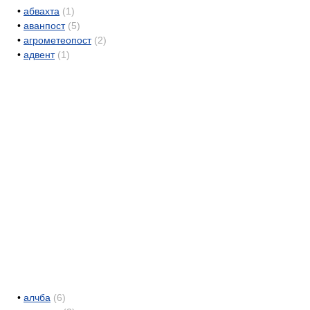
•
абвахта
(1)
•
аванпост
(5)
•
агрометеопост
(2)
•
адвент
(1)
•
алчба
(6)