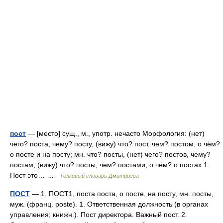
пост
— [место] сущ., м., употр. нечасто Морфология: (нет)
чего? поста, чему? посту, (вижу) что? пост, чем? постом, о чём?
о посте и на посту; мн. что? посты, (нет) чего? постов, чему?
постам, (вижу) что? посты, чем? постами, о чём? о постах 1.
Пост это… …
Толковый словарь Дмитриева
ПОСТ
— 1. ПОСТ1, поста поста, о посте, на посту, мн. посты,
муж. (франц. poste). 1. Ответственная должность (в органах
управления; книжн.). Пост директора. Важный пост. 2.