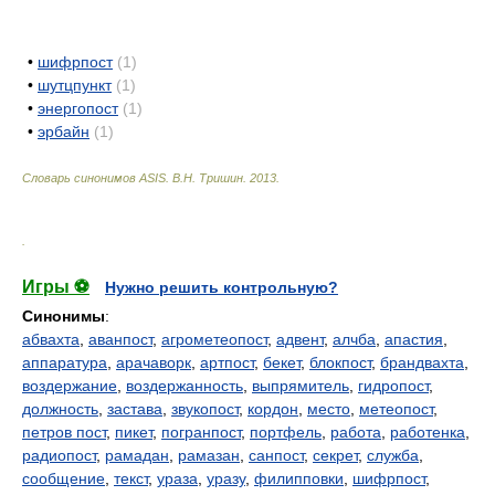
•
шифрпост
(1)
•
шутцпункт
(1)
•
энергопост
(1)
•
эрбайн
(1)
Словарь синонимов ASIS.
В.Н. Тришин
.
2013
.
.
Игры ⚽
Нужно решить контрольную?
Синонимы
:
абвахта
,
аванпост
,
агрометеопост
,
адвент
,
алчба
,
апастия
,
аппаратура
,
арачаворк
,
артпост
,
бекет
,
блокпост
,
брандвахта
,
воздержание
,
воздержанность
,
выпрямитель
,
гидропост
,
должность
,
застава
,
звукопост
,
кордон
,
место
,
метеопост
,
петров пост
,
пикет
,
погранпост
,
портфель
,
работа
,
работенка
,
радиопост
,
рамадан
,
рамазан
,
санпост
,
секрет
,
служба
,
сообщение
,
текст
,
ураза
,
уразу
,
филипповки
,
шифрпост
,