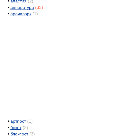
•
апастия
(2)
•
аппаратура
(33)
•
арачаворк
(1)
•
артпост
(1)
•
бекет
(2)
•
блокпост
(3)