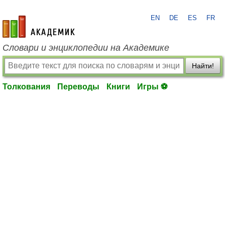
EN
DE
ES
FR
academic.ru
Словари и энциклопедии на Академике
Найти!
Толкования
Переводы
Книги
Игры ⚽