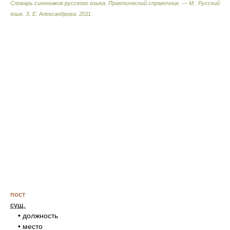
Словарь синонимов русского языка. Практический справочник. — М.: Русский
язык.
З. Е. Александрова
.
2011
.
пост
сущ.
• должность
• место