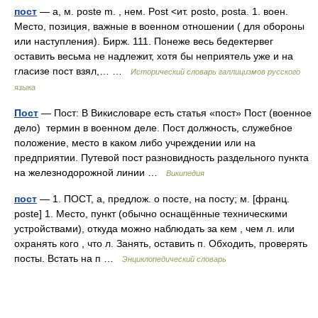
пост
— а, м. poste m. , нем. Post <ит. posto, posta. 1. воен.
Место, позиция, важные в военном отношении ( для обороны
или наступления). Бирж. 111. Понеже весь бедектервег
оставить весьма не надлежит, хотя бы неприятель уже и на
гласизе пост взял,… …
Исторический словарь галлицизмов русского
языка
Пост
— Пост: В Викисловаре есть статья «пост» Пост (военное
дело) термин в военном деле. Пост должность, служебное
положение, место в каком либо учреждении или на
предприятии. Путевой пост разновидность раздельного пункта
на железнодорожной линии …
Википедия
пост
— 1. ПОСТ, а, предлож. о посте, на посту; м. [франц.
poste] 1. Место, пункт (обычно оснащённые техническими
устройствами), откуда можно наблюдать за кем , чем л. или
охранять кого , что л. Занять, оставить п. Обходить, проверять
посты. Встать на п …
Энциклопедический словарь