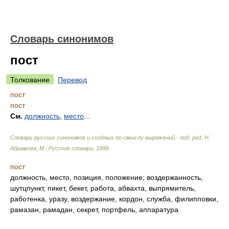
Словарь синонимов
пост
Толкование
Перевод
пост
пост
См.
должность
,
место
...
Словарь русских синонимов и сходных по смыслу выражений.- под. ред. Н.
Абрамова, М.: Русские словари
,
1999
.
пост
должность, место, позиция, положение; воздержанность,
шутцпункт, пикет, бекет, работа, абвахта, выпрямитель,
работенка, уразу, воздержание, кордон, служба, филипповки,
рамазан, рамадан, секрет, портфель, аппаратура