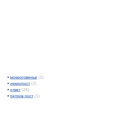
•
мокроговенье
(1)
•
некропост
(2)
•
ответ
(26)
•
петров пост
(1)