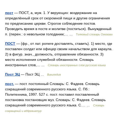
пост
— ПОСТ, а, муж. 1. У верующих: воздержание на
определённый срок от скоромной пищи и другие ограничения
по предписанию церкви. Строгое соблюдение постов.
Проводить время в посте и молитве (поститься). Вынужденный
п. (перен.: о невольном голодании;… …
Толковый словарь Ожегова
ПОСТ
— (фр., от лат. ponere доставлять, ставить). 1) место, где
поставлен солдат или офицер своим начальством для караула.
2) в фигур. знач., должность, отправление обязанности. 3)
место исполнения служебной обязанности. Словарь
иностранных слов,… …
Словарь иностранных слов русского языка
Пост ЭЦ
— Пост ЭЦ …
Википедия
пост.
— пост. постоянный Словарь: С. Фадеев. Словарь
сокращений современного русского языка. С. Пб.:
Политехника, 1997. 527 с. пост. поставил поставленный
постановка постановщик муз. Словарь: С. Фадеев. Словарь
сокращений современного русского языка. С.… …
Словарь
сокращений и аббревиатур