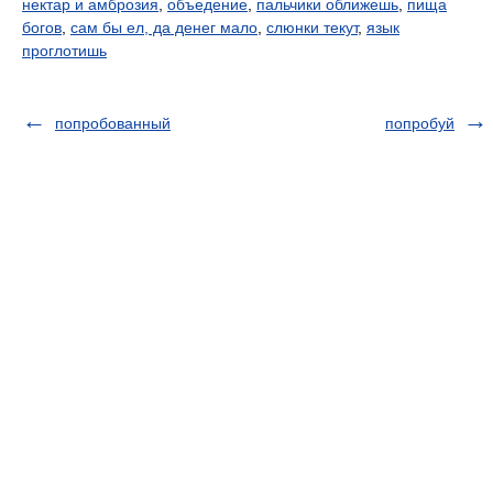
нектар и амброзия
,
объедение
,
пальчики оближешь
,
пища
богов
,
сам бы ел, да денег мало
,
слюнки текут
,
язык
проглотишь
попробованный
попробуй