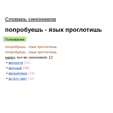
Словарь синонимов
попробуешь - язык проглотишь
Толкование
попробуешь - язык проглотишь
попробуешь - язык проглотишь
нареч
, кол-во синонимов: 12
•
вкуснота
(14)
•
вкусный
(34)
•
вкуснятина
(19)
•
во рту тает
(12)