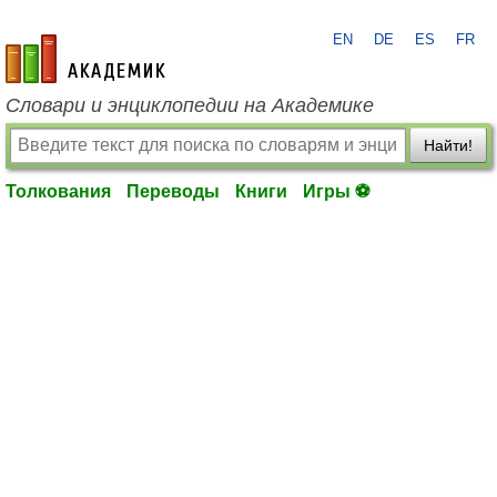
EN
DE
ES
FR
academic.ru
Словари и энциклопедии на Академике
Найти!
Толкования
Переводы
Книги
Игры ⚽