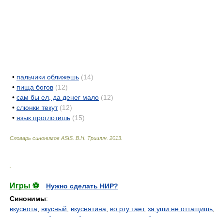
•
пальчики оближешь
(14)
•
пища богов
(12)
•
сам бы ел, да денег мало
(12)
•
слюнки текут
(12)
•
язык проглотишь
(15)
Словарь синонимов ASIS.
В.Н. Тришин
.
2013
.
.
Игры ⚽
Нужно сделать НИР?
Синонимы
:
вкуснота
,
вкусный
,
вкуснятина
,
во рту тает
,
за уши не оттащишь
,