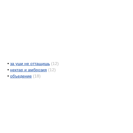
•
за уши не оттащишь
(12)
•
нектар и амброзия
(12)
•
объедение
(18)