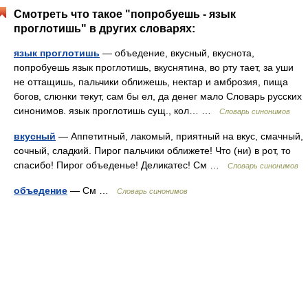
Смотреть что такое "попробуешь - язык
проглотишь" в других словарях:
язык проглотишь
— объедение, вкусный, вкуснота,
попробуешь язык проглотишь, вкуснятина, во рту тает, за уши
не оттащишь, пальчики оближешь, нектар и амброзия, пища
богов, слюнки текут, сам бы ел, да денег мало Словарь русских
синонимов. язык проглотишь сущ., кол… …
Словарь синонимов
вкусный
— Аппетитный, лакомый, приятный на вкус, смачный,
сочный, сладкий. Пирог пальчики оближете! Что (ни) в рот, то
спасибо! Пирог объеденье! Деликатес! См …
Словарь синонимов
объедение
— См …
Словарь синонимов