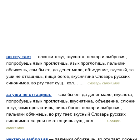
во рту тает
— слюнки текут, вкуснота, нектар и амброзия,
попробуешь язык проглотишь, язык проглотишь, пальчики
оближешь, сам бы ел, да денег мало, объедение, вкусный, за
уши не оттащишь, пища богов, вкуснятина Словарь русских
синонимов. во рту тает сущ., кол… …
Словарь синонимов
за уши не оттащишь
— сам бы ел, да денег мало, вкуснота,
попробуешь язык проглотишь, вкуснятина, объедение, слюнки
текут, язык проглотишь, пища богов, нектар и амброзия,
пальчики оближешь, во рту тает, вкусный Словарь русских
синонимов. за уши не оттащишь сущ., кол… …
Словарь
синонимов
нектар и амброзия
— пальчики оближешь, во рту тает, слюнки