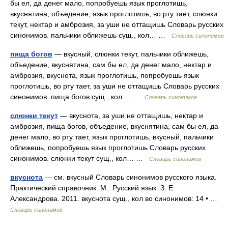
бы ел, да денег мало, попробуешь язык проглотишь,
вкуснятина, объедение, язык проглотишь, во рту тает, слюнки
текут, нектар и амброзия, за уши не оттащишь Словарь русских
синонимов. пальчики оближешь сущ., кол… …
Словарь синонимов
пища богов
— вкусный, слюнки текут, пальчики оближешь,
объедение, вкуснятина, сам бы ел, да денег мало, нектар и
амброзия, вкуснота, язык проглотишь, попробуешь язык
проглотишь, во рту тает, за уши не оттащишь Словарь русских
синонимов. пища богов сущ., кол… …
Словарь синонимов
слюнки текут
— вкуснота, за уши не оттащишь, нектар и
амброзия, пища богов, объедение, вкуснятина, сам бы ел, да
денег мало, во рту тает, язык проглотишь, вкусный, пальчики
оближешь, попробуешь язык проглотишь Словарь русских
синонимов. слюнки текут сущ., кол… …
Словарь синонимов
вкуснота
— см. вкусный Словарь синонимов русского языка.
Практический справочник. М.: Русский язык. З. Е.
Александрова. 2011. вкуснота сущ., кол во синонимов: 14 • …
Словарь синонимов