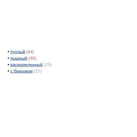
•
пухлый
(44)
•
пышный
(46)
•
раскормленный
(29)
•
с брюшком
(15)