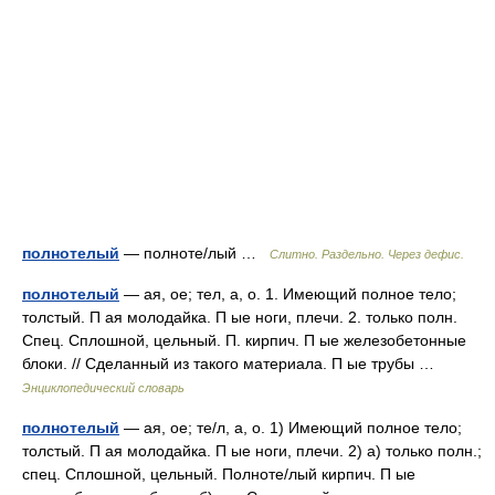
полнотелый
— полноте/лый …
Слитно. Раздельно. Через дефис.
полнотелый
— ая, ое; тел, а, о. 1. Имеющий полное тело;
толстый. П ая молодайка. П ые ноги, плечи. 2. только полн.
Спец. Сплошной, цельный. П. кирпич. П ые железобетонные
блоки. // Сделанный из такого материала. П ые трубы …
Энциклопедический словарь
полнотелый
— ая, ое; те/л, а, о. 1) Имеющий полное тело;
толстый. П ая молодайка. П ые ноги, плечи. 2) а) только полн.;
спец. Сплошной, цельный. Полноте/лый кирпич. П ые