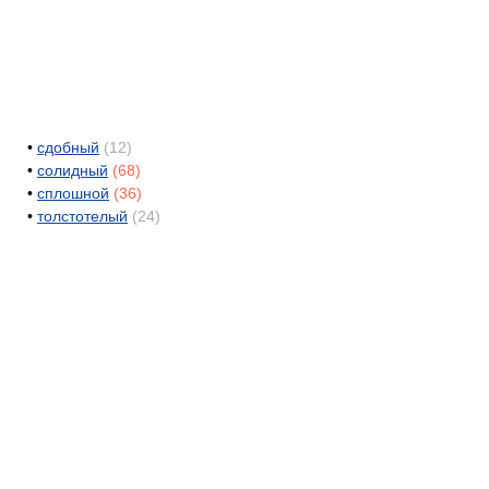
•
сдобный
(12)
•
солидный
(68)
•
сплошной
(36)
•
толстотелый
(24)