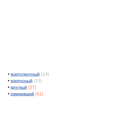
•
корпулентный
(14)
•
корпусный
(13)
•
круглый
(37)
•
ожиревший
(51)