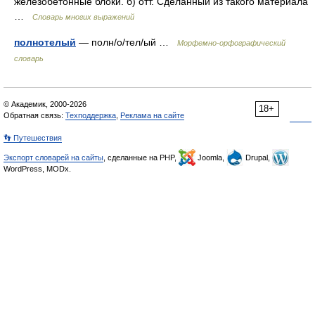
железобетонные блоки. б) отт. Сделанный из такого материала
…
Словарь многих выражений
полнотелый
— полн/о/тел/ый …
Морфемно-орфографический
словарь
© Академик, 2000-2026
18+
Обратная связь:
Техподдержка
,
Реклама на сайте
👣 Путешествия
Экспорт словарей на сайты
, сделанные на PHP,
Joomla,
Drupal,
WordPress, MODx.