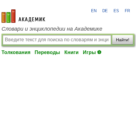
EN
DE
ES
FR
academic.ru
Словари и энциклопедии на Академике
Найти!
Толкования
Переводы
Книги
Игры ⚽