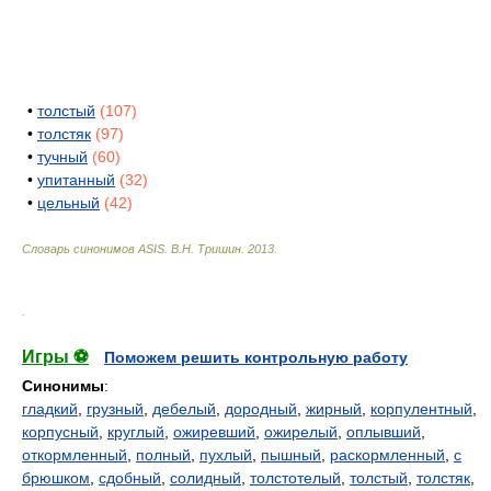
•
толстый
(107)
•
толстяк
(97)
•
тучный
(60)
•
упитанный
(32)
•
цельный
(42)
Словарь синонимов ASIS.
В.Н. Тришин
.
2013
.
.
Игры ⚽
Поможем решить контрольную работу
Синонимы
:
гладкий
,
грузный
,
дебелый
,
дородный
,
жирный
,
корпулентный
,
корпусный
,
круглый
,
ожиревший
,
ожирелый
,
оплывший
,
откормленный
,
полный
,
пухлый
,
пышный
,
раскормленный
,
с
брюшком
,
сдобный
,
солидный
,
толстотелый
,
толстый
,
толстяк
,