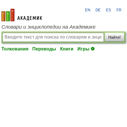
EN
DE
ES
FR
academic.ru
Словари и энциклопедии на Академике
Найти!
Толкования
Переводы
Книги
Игры ⚽