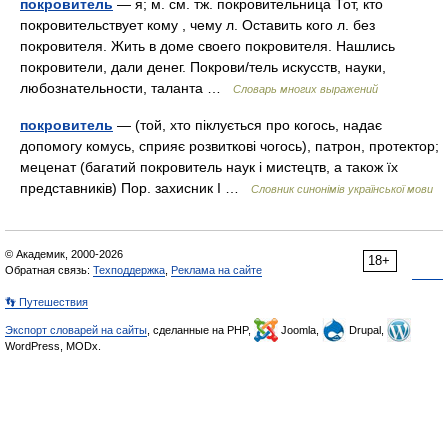
покровитель
— я; м. см. тж. покровительница Тот, кто
покровительствует кому , чему л. Оставить кого л. без
покровителя. Жить в доме своего покровителя. Нашлись
покровители, дали денег. Покрови/тель искусств, науки,
любознательности, таланта …
Словарь многих выражений
покровитель
— (той, хто піклується про когось, надає
допомогу комусь, сприяє розвиткові чогось), патрон, протектор;
меценат (багатий покровитель наук і мистецтв, а також їх
представників) Пор. захисник I …
Словник синонімів української мови
© Академик, 2000-2026
18+
Обратная связь:
Техподдержка
,
Реклама на сайте
👣 Путешествия
Экспорт словарей на сайты
, сделанные на PHP,
Joomla,
Drupal,
WordPress, MODx.