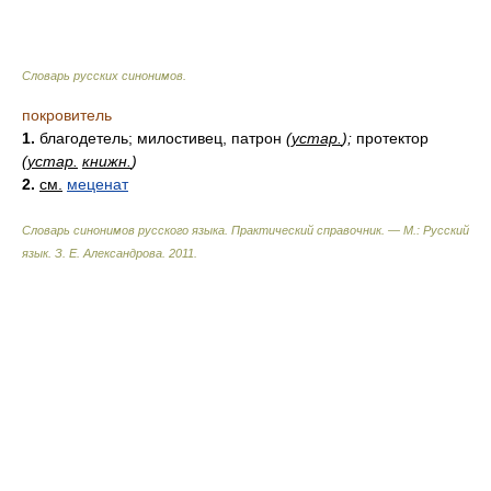
Словарь русских синонимов
.
покровитель
1.
благодетель; милостивец, патрон
(
устар.
);
протектор
(
устар.
книжн.
)
2.
см.
меценат
Словарь синонимов русского языка. Практический справочник. — М.: Русский
язык.
З. Е. Александрова
.
2011
.