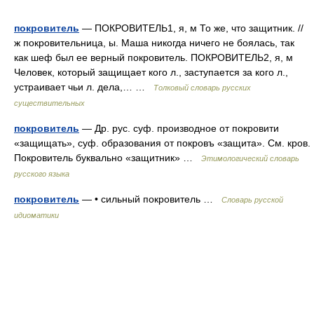
покровитель
— ПОКРОВИТЕЛЬ1, я, м То же, что защитник. //
ж покровительница, ы. Маша никогда ничего не боялась, так
как шеф был ее верный покровитель. ПОКРОВИТЕЛЬ2, я, м
Человек, который защищает кого л., заступается за кого л.,
устраивает чьи л. дела,… …
Толковый словарь русских
существительных
покровитель
— Др. рус. суф. производное от покровити
«защищать», суф. образования от покровъ «защита». См. кров.
Покровитель буквально «защитник» …
Этимологический словарь
русского языка
покровитель
— • сильный покровитель …
Словарь русской
идиоматики