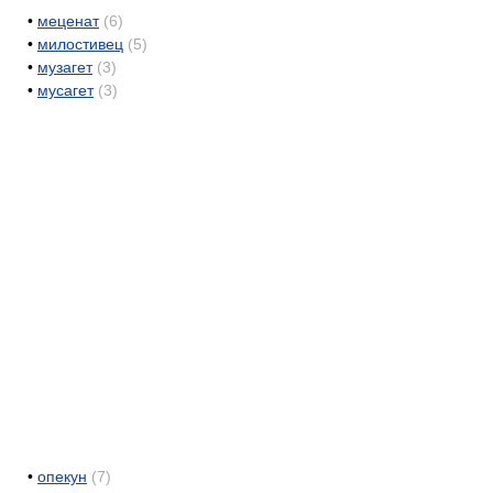
•
меценат
(6)
•
милостивец
(5)
•
музагет
(3)
•
мусагет
(3)
•
опекун
(7)