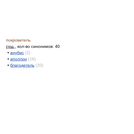
покровитель
сущ.
, кол-во синонимов: 40
•
анубис
(2)
•
аполлон
(16)
•
благодетель
(20)