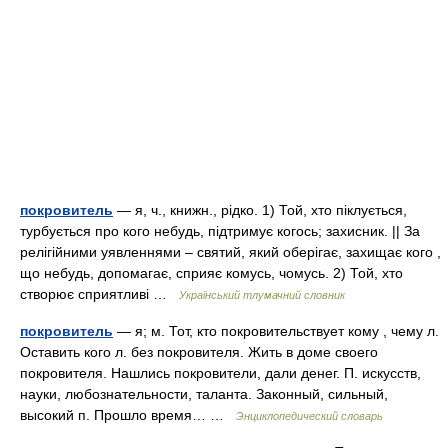
покровитель
— я, ч., книжн., рідко. 1) Той, хто піклується,
турбується про кого небудь, підтримує когось; захисник. || За
релігійними уявленнями – святий, який оберігає, захищає кого ,
що небудь, допомагає, сприяє комусь, чомусь. 2) Той, хто
створює сприятливі …
Український тлумачний словник
покровитель
— я; м. Тот, кто покровительствует кому , чему л.
Оставить кого л. без покровителя. Жить в доме своего
покровителя. Нашлись покровители, дали денег. П. искусств,
науки, любознательности, таланта. Законный, сильный,
высокий п. Прошло время… …
Энциклопедический словарь