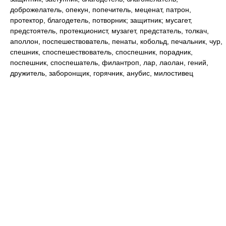
доброжелатель, опекун, попечитель, меценат, патрон,
протектор, благодетель, потворник; защитник; мусагет,
предстоятель, протекционист, музагет, предстатель, толкач,
аполлон, поспешествователь, пенаты, кобольд, печальник, чур,
спешник, споспешествователь, споспешник, порадник,
поспешник, споспешатель, филантроп, лар, лаолан, гений,
дружитель, заборонщик, горячник, анубис, милостивец