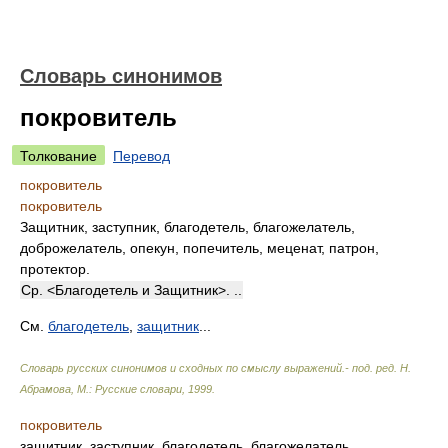
Словарь синонимов
покровитель
Толкование
Перевод
покровитель
покровитель
Защитник, заступник, благодетель, благожелатель,
доброжелатель, опекун, попечитель, меценат, патрон,
протектор.
Ср. <Благодетель и Защитник>. ..
См.
благодетель
,
защитник
...
Словарь русских синонимов и сходных по смыслу выражений.- под. ред. Н.
Абрамова, М.: Русские словари
,
1999
.
покровитель
защитник, заступник, благодетель, благожелатель,