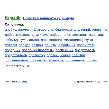
.
Игры ⚽
Поможем написать курсовую
Синонимы
:
анубис
,
аполлон
,
благодетель
,
благожелатель
,
гений
,
горячник
,
доброжелатель
,
дружитель
,
заборонщик
,
заступник
,
защитник
,
кобольд
,
кум
,
лаолан
,
лар
,
меценат
,
милостивец
,
музагет
,
мусагет
,
опекун
,
патрон
,
пенаты
,
печальник
,
попечитель
,
порадник
,
поспешествователь
,
поспешник
,
предстатель
,
предстоятель
,
протектор
,
протекционист
,
спешник
,
споспешатель
,
споспешествователь
,
споспешник
,
толкач
,
филантроп
,
чур
покровец
покровительница