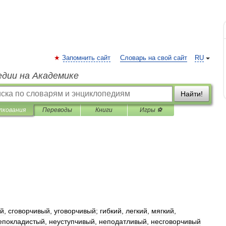
Запомнить сайт
Словарь на свой сайт
RU
едии на Академике
Найти!
лкования
Переводы
Книги
Игры ⚽
ый
,
сговорчивый
,
уговорчивый
;
гибкий
,
легкий
,
мягкий
,
епокладистый
,
неуступчивый
,
неподатливый
,
несговорчивый