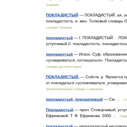
Ушакова
ПОКЛАДИСТЫЙ
— ПОКЛАДИСТЫЙ, ая, ое; и
покладистость, и, жен. Толковый словарь
словарь Ожегова
покладистый
— I. ПОКЛАДИСТЫЙ ПОКЛАД
уступчивый II. покладистость, покладист
покладистый
— Искон. Суф. образование 
«уговариваться, соглашаться». Покладист
словарь русского языка
ПОКЛАДИСТЫЙ.
— Собств. р. Является п
от покладаться «условливаться, уговарив
Этимологический словарь Ситникова
покладистый, покладливый
— См …
Сл
Покладистый
— прил. Сговорчивый, усту
Ефремовой. Т. Ф. Ефремова. 2000 …
Совр
покладистый
— непокладистый несгово