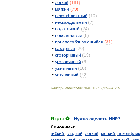
•
легкий
(
181
)
•
мягкий
(
79
)
•
неконфликтный
(
10
)
•
нескандальный
(
7
)
•
податливый
(
24
)
•
покладливый
(
8
)
•
приспосабливающийся
(
31
)
•
сахарный
(
20
)
•
сговорчивый
(
19
)
•
уговорчивый
(
9
)
•
уживчивый
(
10
)
•
уступчивый
(
22
)
Словарь
синонимов
ASIS
.
В
.
Н
.
Тришин
.
2013
.
.
Игры ⚽
Нужно сделать НИР?
Синонимы
:
гибкий
,
гладкий
,
легкий
,
мягкий
,
неконфлик