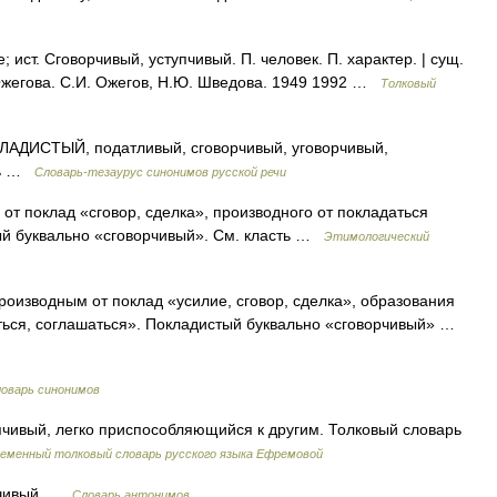
ст. Сговорчивый, уступчивый. П. человек. П. характер. | сущ.
 Ожегова. С.И. Ожегов, Н.Ю. Шведова. 1949 1992 …
Толковый
ИСТЫЙ, податливый, сговорчивый, уговорчивый,
ось …
Словарь-тезаурус синонимов русской речи
от поклад «сговор, сделка», производного от покладаться
ый буквально «сговорчивый». См. класть …
Этимологический
роизводным от поклад «усилие, сговор, сделка», образования
аться, соглашаться». Покладистый буквально «сговорчивый» …
оварь синонимов
пчивый, легко приспособляющийся к другим. Толковый словарь
еменный толковый словарь русского языка Ефремовой
рчивый …
Словарь антонимов