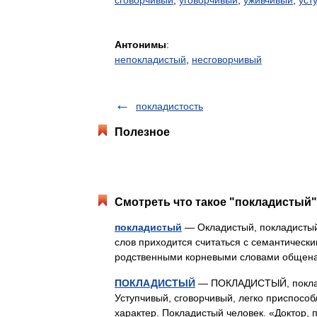
сговорчивый
,
уговорчивый
,
уживчивый
,
уст
Антонимы
:
непокладистый
,
несговорчивый
покладистость
Полезное
Смотреть что такое "покладистый"
покладистый
— Окладистый, покладистый.
слов приходится считаться с семантически
родственными корневыми словами общена
ПОКЛАДИСТЫЙ
— ПОКЛАДИСТЫЙ, покладис
Уступчивый, сговорчивый, легко приспосо
характер. Покладистый человек. «Доктор