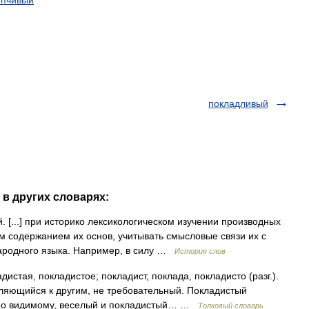
упчивый
покладливый
 в других словарях:
 [...] при историко лексикологическом изучении производных
м содержанием их основ, учитывать смысловые связи их с
родного языка. Например, в силу …
История слов
тая, покладистое; покладист, поклада, покладисто (разг.).
бляющийся к другим, не требовательный. Покладистый
, по видимому, веселый и покладистый… …
Толковый словарь