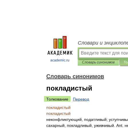
Словари и энциклоп
academic.ru
Словарь синонимов
То
Словарь синонимов
покладистый
Толкование
Перевод
покладистый
покладистый
неконфликтующий
,
податливый
;
уступчив
сахарный
,
покладливый
,
уживчивый
.
Ant
.
н