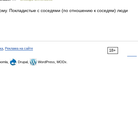
ому. Покладистые с соседями (по отношению к соседям) люди
ка
,
Реклама на сайте
18+
omla,
Drupal,
WordPress, MODx.