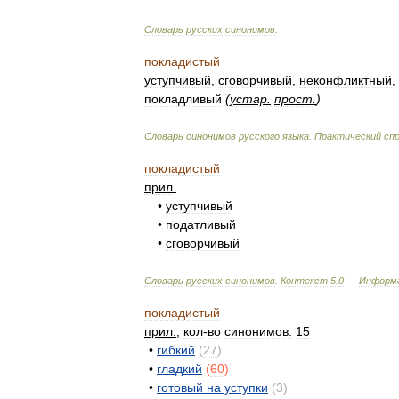
Словарь
русских
синонимов
.
покладистый
уступчивый
,
сговорчивый
,
неконфликтный
,
покладливый
(
устар
.
прост
.
)
Словарь
синонимов
русского
языка
.
Практический
сп
покладистый
прил
.
•
уступчивый
•
податливый
•
сговорчивый
Словарь
русских
синонимов
.
Контекст
5
.
0
—
Информ
покладистый
прил
.
,
кол
-
во
синонимов:
15
•
гибкий
(
27
)
•
гладкий
(
60
)
•
готовый
на
уступки
(
3
)