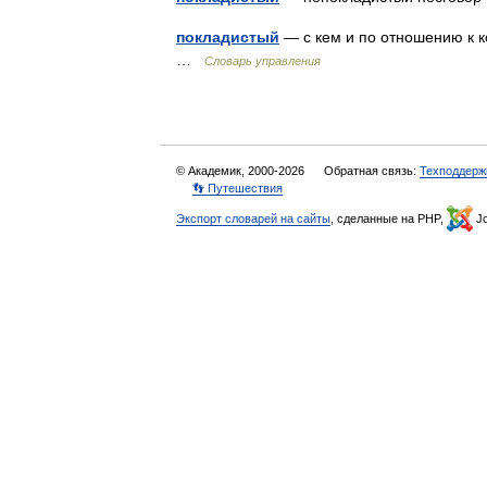
покладистый
— с кем и по отношению к к
…
Словарь управления
© Академик, 2000-2026
Обратная связь:
Техподдерж
👣 Путешествия
Экспорт словарей на сайты
, сделанные на PHP,
Jo