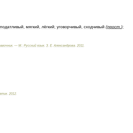
податливый
,
мягкий
,
лёгкий
;
уговорчивый
,
сходчивый
(
прост
.
);
равочник
. —
М
.
:
Русский
язык
.
З
.
Е
.
Александрова
.
2011
.
атик
.
2012
.