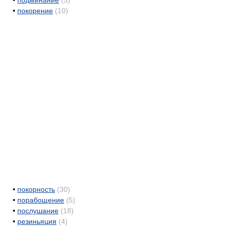
•
подминание
(5)
•
покорение
(10)
•
покорность
(30)
•
порабощение
(5)
•
послушание
(18)
•
резиньяция
(4)