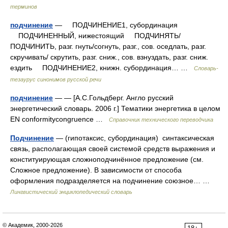
терминов
подчинение
— ПОДЧИНЕНИЕ1, субординация
ПОДЧИНЕННЫЙ, нижестоящий ПОДЧИНЯТЬ/
ПОДЧИНИТЬ, разг. гнуть/согнуть, разг., сов. оседлать, разг.
скручивать/ скрутить, разг. сниж., сов. взнуздать, разг. сниж.
ездить ПОДЧИНЕНИЕ2, книжн. субординация… …
Словарь-
тезаурус синонимов русской речи
подчинение
— — [А.С.Гольдберг. Англо русский
энергетический словарь. 2006 г.] Тематики энергетика в целом
EN conformitycongruence …
Справочник технического переводчика
Подчинение
— (гипотаксис, субординация) синтаксическая
связь, располагающая своей системой средств выражения и
конституирующая сложноподчинённое предложение (см.
Сложное предложение). В зависимости от способа
оформления подразделяется на подчинение союзное… …
Лингвистический энциклопедический словарь
© Академик, 2000-2026