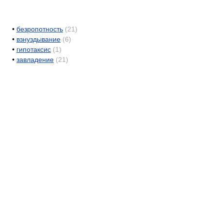
•
безропотность
(21)
•
взнуздывание
(6)
•
гипотаксис
(1)
•
завладение
(21)