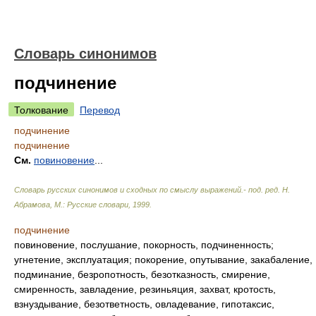
Словарь синонимов
подчинение
Толкование
Перевод
подчинение
подчинение
См.
повиновение
...
Словарь русских синонимов и сходных по смыслу выражений.- под. ред. Н.
Абрамова, М.: Русские словари
,
1999
.
подчинение
повиновение, послушание, покорность, подчиненность;
угнетение, эксплуатация; покорение, опутывание, закабаление,
подминание, безропотность, безотказность, смирение,
смиренность, завладение, резиньяция, захват, кротость,
взнуздывание, безответность, овладевание, гипотаксис,