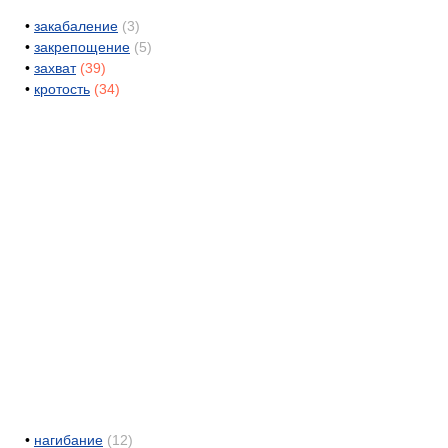
•
закабаление
(3)
•
закрепощение
(5)
•
захват
(39)
•
кротость
(34)
•
нагибание
(12)