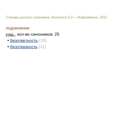
Словарь русских синонимов. Контекст 5.0 — Информатик.
2012
.
подчинение
сущ.
, кол-во синонимов: 25
•
безответность
(19)
•
безотказность
(11)