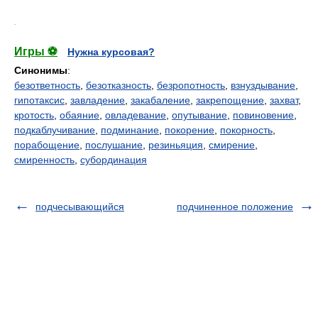
.
Игры ⚽
Нужна курсовая?
Синонимы
:
безответность
,
безотказность
,
безропотность
,
взнуздывание
,
гипотаксис
,
завладение
,
закабаление
,
закрепощение
,
захват
,
кротость
,
обаяние
,
овладевание
,
опутывание
,
повиновение
,
подкаблучивание
,
подминание
,
покорение
,
покорность
,
порабощение
,
послушание
,
резиньяция
,
смирение
,
смиренность
,
субординация
подчесывающийся
подчиненное положение