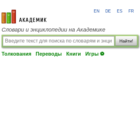
EN
DE
ES
FR
academic.ru
Словари и энциклопедии на Академике
Найти!
Толкования
Переводы
Книги
Игры ⚽