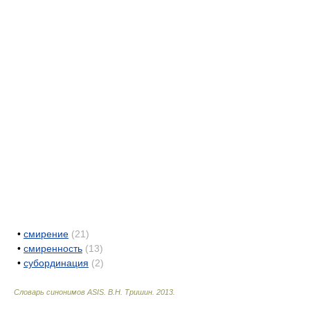
•
смирение
(21)
•
смиренность
(13)
•
субординация
(2)
Словарь синонимов ASIS.
В.Н. Тришин
.
2013
.