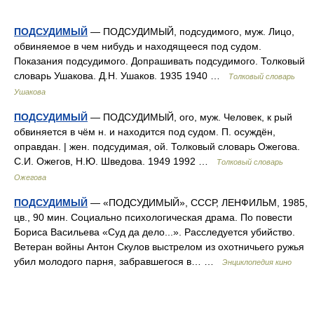
ПОДСУДИМЫЙ
— ПОДСУДИМЫЙ, подсудимого, муж. Лицо,
обвиняемое в чем нибудь и находящееся под судом.
Показания подсудимого. Допрашивать подсудимого. Толковый
словарь Ушакова. Д.Н. Ушаков. 1935 1940 …
Толковый словарь
Ушакова
ПОДСУДИМЫЙ
— ПОДСУДИМЫЙ, ого, муж. Человек, к рый
обвиняется в чём н. и находится под судом. П. осуждён,
оправдан. | жен. подсудимая, ой. Толковый словарь Ожегова.
С.И. Ожегов, Н.Ю. Шведова. 1949 1992 …
Толковый словарь
Ожегова
ПОДСУДИМЫЙ
— «ПОДСУДИМЫЙ», СССР, ЛЕНФИЛЬМ, 1985,
цв., 90 мин. Социально психологическая драма. По повести
Бориса Васильева «Суд да дело...». Расследуется убийство.
Ветеран войны Антон Скулов выстрелом из охотничьего ружья
убил молодого парня, забравшегося в… …
Энциклопедия кино