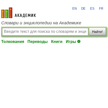
EN
DE
ES
FR
academic.ru
Словари и энциклопедии на Академике
Найти!
Толкования
Переводы
Книги
Игры ⚽