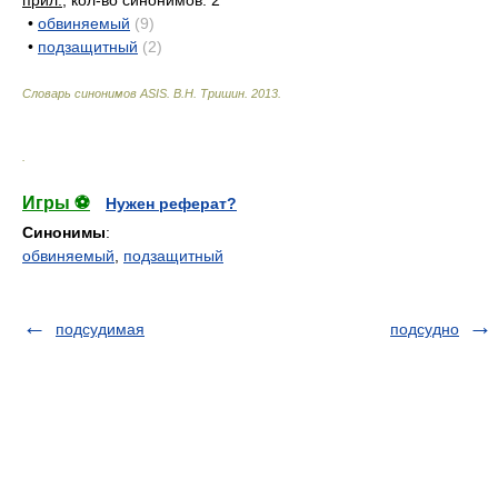
прил.
, кол-во синонимов: 2
•
обвиняемый
(9)
•
подзащитный
(2)
Словарь синонимов ASIS.
В.Н. Тришин
.
2013
.
.
Игры ⚽
Нужен реферат?
Синонимы
:
обвиняемый
,
подзащитный
подсудимая
подсудно