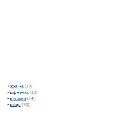
•
жрачка
(19)
•
кормежка
(18)
•
питание
(44)
•
пища
(76)