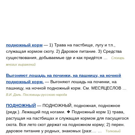
подножный корм
— 1) Трава на пастбище, лугу и т.п.,
служащая кормом скоту. 2) Даровое питание. 3) Средства
существования, добываемые где и как придётся …
Словарь
многих выражений
Выгоняют лошадь на починки, на пашницу, на ночной
подножный корм.
— Выгоняют лошадь на починки, на
пашницу, на ночной подножный корм. См. МЕСЯЦЕСЛОВ …
В.И. Даль. Пословицы русского народа
ПОДНОЖНЫЙ
— ПОДНОЖНЫЙ, подножная, подножное
(редк.). Лежащий под ногами. ❖ Подножный корм 1) трава,
растущая на пастбищах и служащая кормом для пасущегося
скота. Все лето скот держат на подножном корму; 2) перен.
даровое питание у родных, знакомых (разг.… …
Толковый