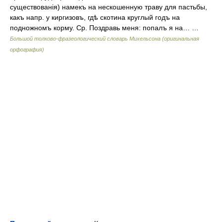
существованія) намекъ на нескошенную траву для пастьбы,
какъ напр. у киргизовъ, гдѣ скотина круглый годъ на
подножномъ корму. Ср. Поздравь меня: попалъ я на… …
Большой толково-фразеологический словарь Михельсона (оригинальная
орфография)