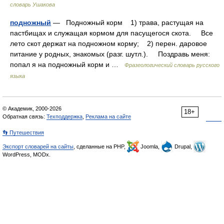
словарь Ушакова
подножный
— Подножный корм 1) трава, растущая на
пастбищах и служащая кормом для пасущегося скота. Все
лето скот держат на подножном корму; 2) перен. даровое
питание у родных, знакомых (разг. шутл.). Поздравь меня:
попал я на подножный корм и …
Фразеологический словарь русского
языка
© Академик, 2000-2026
18+
Обратная связь:
Техподдержка
,
Реклама на сайте
👣 Путешествия
Экспорт словарей на сайты
, сделанные на PHP,
Joomla,
Drupal,
WordPress, MODx.