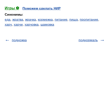
Игры ⚽
Поможем сделать НИР
Синонимы
:
еда
,
жратва
,
жрачка
,
кормежка
,
питание
,
пища
,
пропитание
,
харч
,
харчи
,
харчовка
,
шамовка
подножка
поднормаль