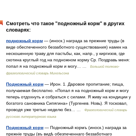
Смотреть что такое "подножный корм" в других
словарях:
подножный корм
— (иноск.) награда за прежние труды (в
виде обеспеченного беззаботного существования) намек на
нескошенную траву для пастьбы, как, напр., у киргизов, где
скотина круглый год на подножном корму Ср. Поздравь меня:
попал я на подножный корм и могу… …
Большой толково-
фразеологический словарь Михельсона
Подножный корм
— Ирон. 1. Даровое пропитание; пища,
получаемая бесплатно. «Попал я на подножный корм и могу
теперь отдохнуть и собраться с силами. Я живу на кондиции у
богатого сановника Сипягина» (Тургенев. Новь). Я тосковал,
проводя уже третью неделю без… …
Фразеологический словарь
русского литературного языка
Подножный корм
— Подножный кормъ (иноск.) награда за
прежніе труды (въ видѣ обезпеченнаго беззаботнаго