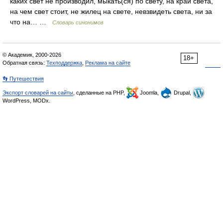
каких свет не производил, мыкать(ся) по свету, на край света,
на чем свет стоит, не жилец на свете, невзвидеть света, ни за
что на… …
Словарь синонимов
© Академик, 2000-2026
18+
Обратная связь:
Техподдержка
,
Реклама на сайте
👣 Путешествия
Экспорт словарей на сайты
, сделанные на PHP,
Joomla,
Drupal,
WordPress, MODx.