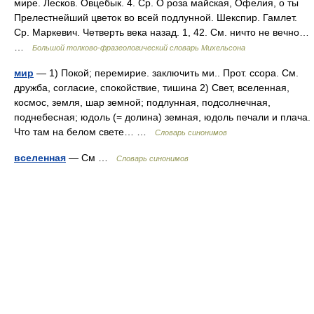
мире. Лесков. Овцебык. 4. Ср. О роза майская, Офелия, о ты
Прелестнейший цветок во всей подлунной. Шекспир. Гамлет.
Ср. Маркевич. Четверть века назад. 1, 42. См. ничто не вечно…
…
Большой толково-фразеологический словарь Михельсона
мир
— 1) Покой; перемирие. заключить ми.. Прот. ссора. См.
дружба, согласие, спокойствие, тишина 2) Свет, вселенная,
космос, земля, шар земной; подлунная, подсолнечная,
поднебесная; юдоль (= долина) земная, юдоль печали и плача.
Что там на белом свете… …
Словарь синонимов
вселенная
— См …
Словарь синонимов