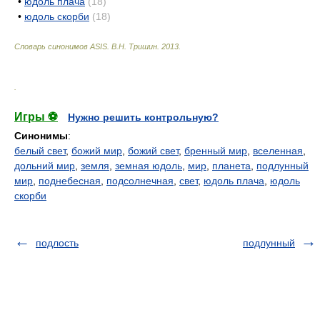
•
юдоль плача
(18)
•
юдоль скорби
(18)
Словарь синонимов ASIS.
В.Н. Тришин
.
2013
.
.
Игры ⚽
Нужно решить контрольную?
Синонимы
:
белый свет
,
божий мир
,
божий свет
,
бренный мир
,
вселенная
,
дольний мир
,
земля
,
земная юдоль
,
мир
,
планета
,
подлунный
мир
,
поднебесная
,
подсолнечная
,
свет
,
юдоль плача
,
юдоль
скорби
подлость
подлунный