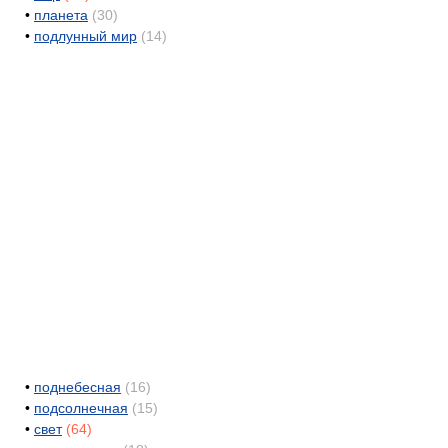
•
планета
(30)
•
подлунный мир
(14)
•
поднебесная
(16)
•
подсолнечная
(15)
•
свет
(64)