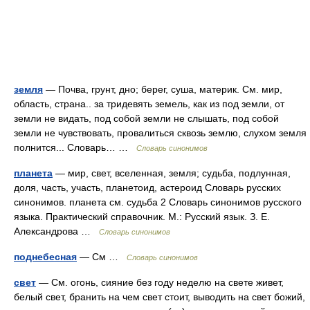
земля
— Почва, грунт, дно; берег, суша, материк. См. мир,
область, страна.. за тридевять земель, как из под земли, от
земли не видать, под собой земли не слышать, под собой
земли не чувствовать, провалиться сквозь землю, слухом земля
полнится... Словарь… …
Словарь синонимов
планета
— мир, свет, вселенная, земля; судьба, подлунная,
доля, часть, участь, планетоид, астероид Словарь русских
синонимов. планета см. судьба 2 Словарь синонимов русского
языка. Практический справочник. М.: Русский язык. З. Е.
Александрова …
Словарь синонимов
поднебесная
— См …
Словарь синонимов
свет
— См. огонь, сияние без году неделю на свете живет,
белый свет, бранить на чем свет стоит, выводить на свет божий,