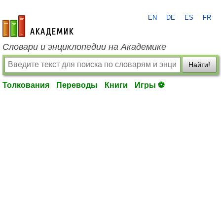
EN
DE
ES
FR
academic.ru
Словари и энциклопедии на Академике
Найти!
Толкования
Переводы
Книги
Игры ⚽