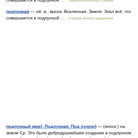
совершается в подлунной …
Энциклопедический словарь
подлунная
— ой; ж.; высок. Вселенная, Земля. Знал всё, что
совершается в подлунной …
Словарь многих выражений
подлунный мир{. Подлунная. Под луною}
— (иноск.) на
земле Ср. Это было добродушнейшее создание в подлунном