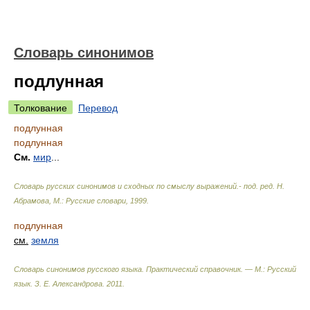
Словарь синонимов
подлунная
Толкование
Перевод
подлунная
подлунная
См.
мир
...
Словарь русских синонимов и сходных по смыслу выражений.- под. ред. Н.
Абрамова, М.: Русские словари
,
1999
.
подлунная
см.
земля
Словарь синонимов русского языка. Практический справочник. — М.: Русский
язык.
З. Е. Александрова
.
2011
.