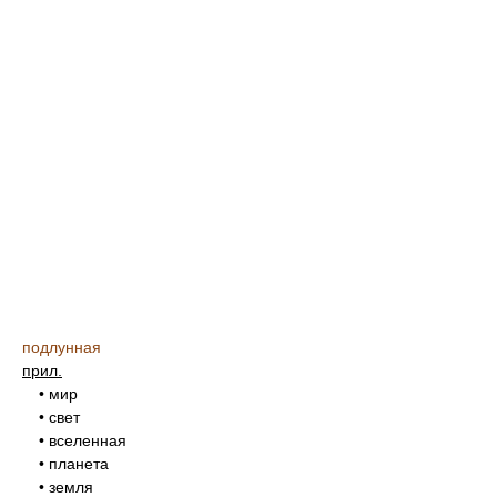
подлунная
прил.
• мир
• свет
• вселенная
• планета
• земля