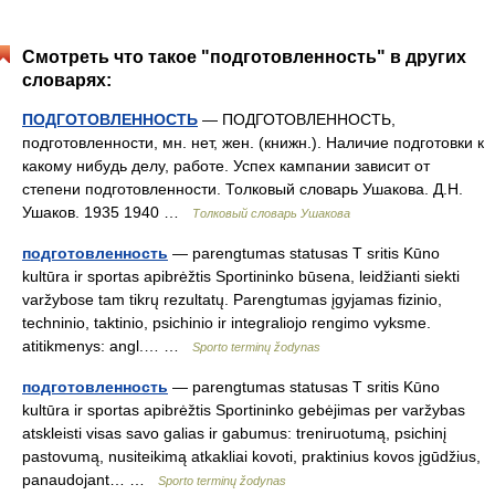
Смотреть что такое "подготовленность" в других
словарях:
ПОДГОТОВЛЕННОСТЬ
— ПОДГОТОВЛЕННОСТЬ,
подготовленности, мн. нет, жен. (книжн.). Наличие подготовки к
какому нибудь делу, работе. Успех кампании зависит от
степени подготовленности. Толковый словарь Ушакова. Д.Н.
Ушаков. 1935 1940 …
Толковый словарь Ушакова
подготовленность
— parengtumas statusas T sritis Kūno
kultūra ir sportas apibrėžtis Sportininko būsena, leidžianti siekti
varžybose tam tikrų rezultatų. Parengtumas įgyjamas fizinio,
techninio, taktinio, psichinio ir integraliojo rengimo vyksme.
atitikmenys: angl.… …
Sporto terminų žodynas
подготовленность
— parengtumas statusas T sritis Kūno
kultūra ir sportas apibrėžtis Sportininko gebėjimas per varžybas
atskleisti visas savo galias ir gabumus: treniruotumą, psichinį
pastovumą, nusiteikimą atkakliai kovoti, praktinius kovos įgūdžius,
panaudojant… …
Sporto terminų žodynas