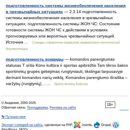
подготовленность системы жизнеобеспечения населения
в чрезвычайных ситуациях
— 2.3.14 подготовленность
системы жизнеобеспечения населения в чрезвычайных
ситуациях; подготовленность системы ЖОН ЧС: Состояние
готовности системы ЖОН ЧС к действиям в условиях
прогнозируемых или вероятных чрезвычайных ситуаций.
Источник …
Словарь-справочник терминов нормативно-технической
документации
подготовленность команды
— komandos parengtumas
statusas T sritis Kūno kultūra ir sportas apibrėžtis Tam tikros šakos
sportininkų grupės gebėjimas rungtyniauti, tikslingai tarpusavyje
derinant komandos narių veiklą. Komandos parengtumo išraiška –
varžybų (rungtynių)… …
Sporto terminų žodynas
© Академик, 2000-2026
18+
Обратная связь:
Техподдержка
,
Реклама на сайте
👣 Путешествия
Экспорт словарей на сайты
, сделанные на PHP,
Joomla,
Drupal,
WordPress, MODx.