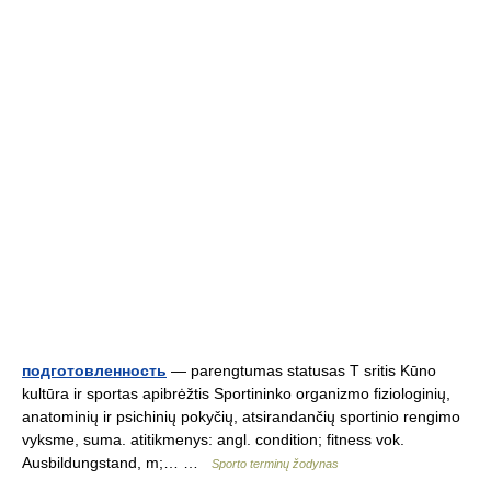
подготовленность
— parengtumas statusas T sritis Kūno
kultūra ir sportas apibrėžtis Sportininko organizmo fiziologinių,
anatominių ir psichinių pokyčių, atsirandančių sportinio rengimo
vyksme, suma. atitikmenys: angl. condition; fitness vok.
Ausbildungstand, m;… …
Sporto terminų žodynas