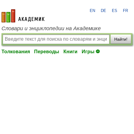
EN
DE
ES
FR
academic.ru
Словари и энциклопедии на Академике
Найти!
Толкования
Переводы
Книги
Игры ⚽