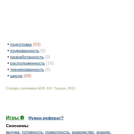
•
подготовка
(53)
•
подкованность
(6)
•
разработанность
(3)
•
расположенность
(10)
•
тренированность
(5)
•
школа
(68)
Словарь синонимов ASIS.
В.Н. Тришин
.
2013
.
.
Игры ⚽
Нужен реферат?
Синонимы
:
выучка
,
готовность
,
грамотность
,
знакомство
,
знание
,