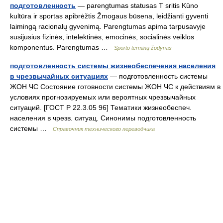
подготовленность
— parengtumas statusas T sritis Kūno
kultūra ir sportas apibrėžtis Žmogaus būsena, leidžianti gyventi
laimingą racionalų gyvenimą. Parengtumas apima tarpusavyje
susijusius fizinės, intelektinės, emocinės, socialinės veiklos
komponentus. Parengtumas …
Sporto terminų žodynas
подготовленность системы жизнеобеспечения населения
в чрезвычайных ситуациях
— подготовленность системы
ЖОН ЧС Состояние готовности системы ЖОН ЧС к действиям в
условиях прогнозируемых или вероятных чрезвычайных
ситуаций. [ГОСТ Р 22.3.05 96] Тематики жизнеобеспеч.
населения в чрезв. ситуац. Синонимы подготовленность
системы …
Справочник технического переводчика