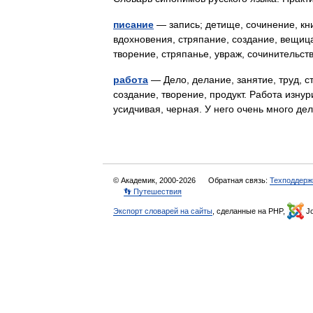
писание
— запись; детище, сочинение, кни
вдохновения, стряпание, создание, вещица
творение, стряпанье, увраж, сочинительс
работа
— Дело, делание, занятие, труд, с
создание, творение, продукт. Работа изнур
усидчивая, черная. У него очень много д
© Академик, 2000-2026
Обратная связь:
Техподдерж
👣 Путешествия
Экспорт словарей на сайты
, сделанные на PHP,
Jo