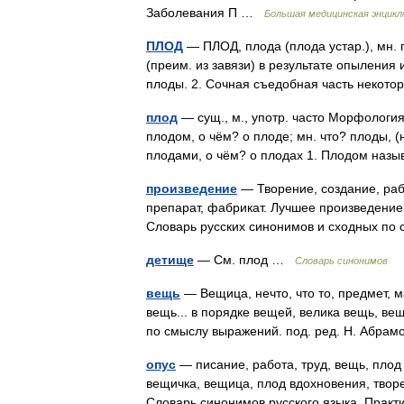
Заболевания П …
Большая медицинская энцикл
ПЛОД
— ПЛОД, плода (плода устар.), мн. 
(преим. из завязи) в результате опылени
плоды. 2. Сочная съедобная часть некот
плод
— сущ., м., употр. часто Морфология:
плодом, о чём? о плоде; мн. что? плоды, (
плодами, о чём? о плодах 1. Плодом на
произведение
— Творение, создание, рабо
препарат, фабрикат. Лучшее произведение ше
Словарь русских синонимов и сходных по
детище
— См. плод …
Словарь синонимов
вещь
— Вещица, нечто, что то, предмет, 
вещь... в порядке вещей, велика вещь, ве
по смыслу выражений. под. ред. Н. Абра
опус
— писание, работа, труд, вещь, плод
вещичка, вещица, плод вдохновения, твор
Словарь синонимов русского языка. Прак