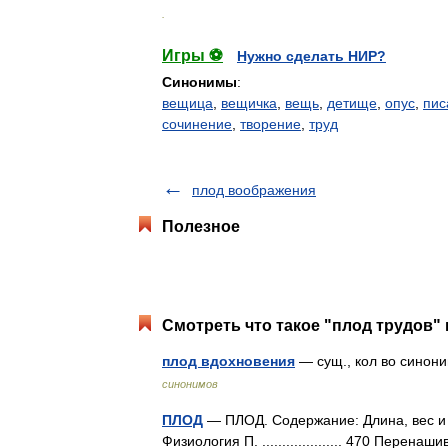
.
Игры ⚽
Нужно сделать НИР?
Синонимы
:
вещица
,
вещичка
,
вещь
,
детище
,
опус
,
пис
сочинение
,
творение
,
труд
плод воображения
Полезное
Смотреть что такое "плод трудов" 
плод вдохновения
— сущ., кол во синони
синонимов
ПЛОД
— ПЛОД. Содержание: Длина, вес и разви
Физиология П. .................... 470 Перенашиван