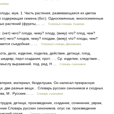
опедия
плоды, муж. 1. Часть растения, развивающаяся из цветка
я и содержащая семена (бот.). Односемянные, многосемянные
орых растений (фрукты,… …
Толковый словарь Ушакова
 (нет) чего? плода, чему? плоду, (вижу) что? плод, чем?
нет) чего? плодов, чему? плодам, (вижу) что? плоды, чем?
зывается съедобная… …
Толковый словарь Дмитриева
та, дело, изделие, поделка, действие, детище, плод,
девр, перл создания; прот.: . .. Ср. изделие, следствие...
 смыслу выражений. под. ред. Н …
Словарь синонимов
материя, материал, безделушка. Он написал прекрасную
щи, две разные вещи... Словарь русских синонимов и сходных
мова, М.: Русские… …
Словарь синонимов
 трудов, детище, произведение, создание, сочинение, увраж,
ение Словарь русских синонимов. опус см. произведение
тический справ …
Словарь синонимов