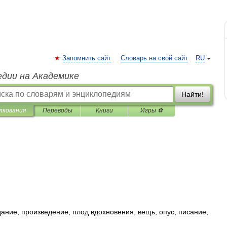
Запомнить сайт
Словарь на свой сайт
RU
едии на Академике
Найти!
лкования
Переводы
Книги
Игры ⚽
дание
,
произведение
,
плод
вдохновения
,
вещь
,
опус
,
писание
,