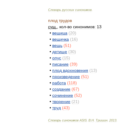
Словарь
русских
синонимов
.
плод
трудов
сущ
.
,
кол
-
во
синонимов:
13
•
вещица
(
20
)
•
вещичка
(
16
)
•
вещь
(
51
)
•
детище
(
30
)
•
опус
(
15
)
•
писание
(
39
)
•
плод
вдохновения
(
13
)
•
произведение
(
51
)
•
работа
(
118
)
•
создание
(
67
)
•
сочинение
(
52
)
•
творение
(
21
)
•
труд
(
43
)
Словарь
синонимов
ASIS
.
В
.
Н
.
Тришин
.
2013
.