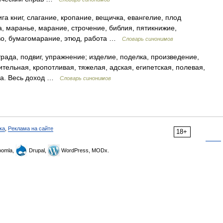
га книг, слагание, кропание, вещичка, евангелие, плод
, маранье, марание, строчение, библия, пятикнижие,
тво, бумагомарание, этюд, работа …
Словарь синонимов
трада, подвиг, упражнение; изделие, поделка, произведение,
ительная, кропотливая, тяжелая, адская, египетская, полевая,
ела. Весь доход …
Словарь синонимов
ка
,
Реклама на сайте
18+
omla,
Drupal,
WordPress, MODx.