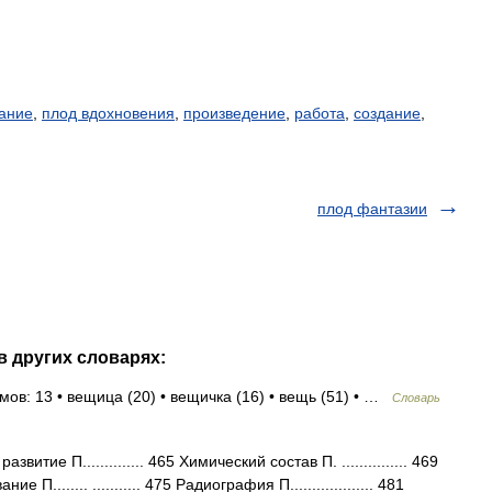
ание
,
плод вдохновения
,
произведение
,
работа
,
создание
,
плод фантазии
в других словарях:
мов: 13 • вещица (20) • вещичка (16) • вещь (51) • …
Словарь
тие П.............. 465 Химический состав П. ............... 469
ие П........ ........... 475 Радиография П................... 481