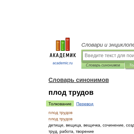
Словари и энциклоп
academic.ru
Словарь синонимов
То
Словарь синонимов
плод трудов
Толкование
Перевод
плод
трудов
плод
трудов
детище
,
вещица
,
вещичка
,
сочинение
,
соз
труд
,
работа
,
творение