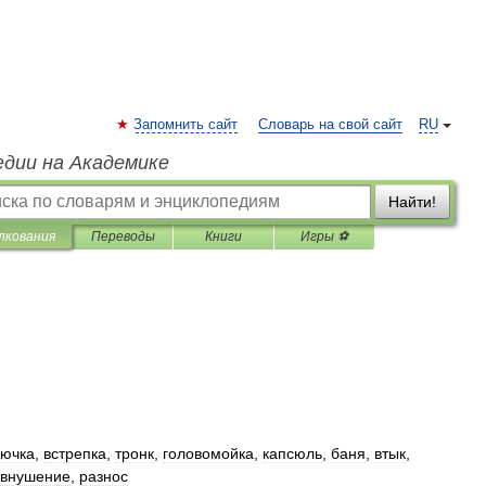
Запомнить сайт
Словарь на свой сайт
RU
едии на Академике
Найти!
лкования
Переводы
Книги
Игры ⚽
рючка
,
встрепка
,
тронк
,
головомойка
,
капсюль
,
баня
,
втык
,
внушение
,
разнос