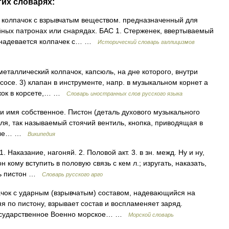
гих словарях:
й колпачок с взрывчатым веществом. предназначенный для
ных патронах или снарядах. БАС 1. Стерженек, ввертываемый
ый надевается колпачек с… …
Исторический словарь галлицизмов
) металлический колпачок, капсюль, на дне которого, внутри
сосе. 3) клапан в инструменте, напр. в музыкальном корнет а
ужок в корсете,… …
Словарь иностранных слов русского языка
и имя собственное. Пистон (деталь духового музыкального
иля, так называемый стоячий вентиль, кнопка, приводящая в
сные… …
Википедия
аказание, нагоняй. 2. Половой акт. 3. в зн. межд. Ну и ну,
н кому вступить в половую связь с кем л.; изругать, наказать,
ить пистон …
Словарь русского арго
ачок с ударным (взрывчатым) составом, надевающийся на
яя по пистону, взрывает состав и воспламеняет заряд.
 Государственное Военно морское… …
Морской словарь