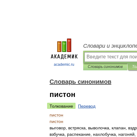
Словари и энциклоп
academic.ru
Словарь синонимов
То
Словарь синонимов
пистон
Толкование
Перевод
пистон
пистон
выговор
,
встряска
,
выволочка
,
клапан
,
взд
взбучка
,
распекание
,
нахлобучка
,
нагоняй
,