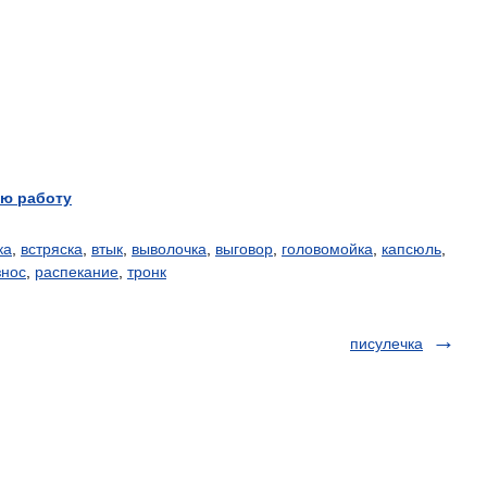
ю работу
ка
,
встряска
,
втык
,
выволочка
,
выговор
,
головомойка
,
капсюль
,
знос
,
распекание
,
тронк
писулечка