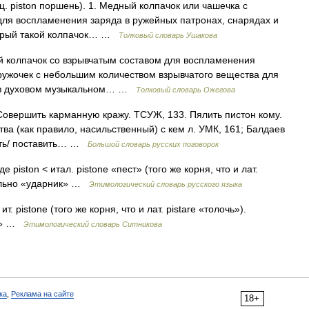
 piston поршень). 1. Медный колпачок или чашечка с
для воспламенения заряда в ружейных патронах, снарядах и
который такой колпачок… …
Толковый словарь Ушакова
 колпачок со взрывчатым составом для воспламенения
кружочек с небольшим количеством взрывчатого вещества для
ан в духовом музыкальном… …
Толковый словарь Ожегова
 Совершить карманную кражу. ТСУЖ, 133. Пялить пистон кому.
тва (как правило, насильственный) с кем л. УМК, 161; Балдаев
вить/ поставить… …
Большой словарь русских поговорок
де piston < итал. pistone «пест» (того же корня, что и лат.
квально «ударник» …
Этимологический словарь русского языка
ит. pistone (того же корня, что и лат. pistare «толочь»).
он» …
Этимологический словарь Ситникова
ка
,
Реклама на сайте
18+