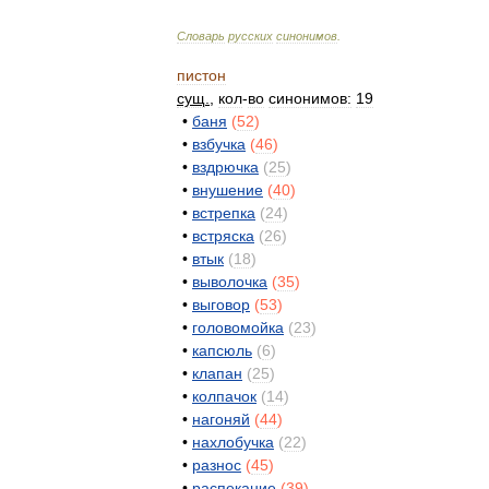
Словарь
русских
синонимов
.
пистон
сущ
.
,
кол
-
во
синонимов:
19
•
баня
(
52
)
•
взбучка
(
46
)
•
вздрючка
(
25
)
•
внушение
(
40
)
•
встрепка
(
24
)
•
встряска
(
26
)
•
втык
(
18
)
•
выволочка
(
35
)
•
выговор
(
53
)
•
головомойка
(
23
)
•
капсюль
(
6
)
•
клапан
(
25
)
•
колпачок
(
14
)
•
нагоняй
(
44
)
•
нахлобучка
(
22
)
•
разнос
(
45
)
•
распекание
(
39
)