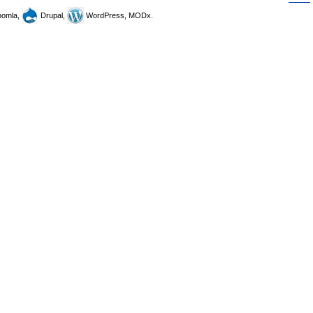
omla,
Drupal,
WordPress, MODx.