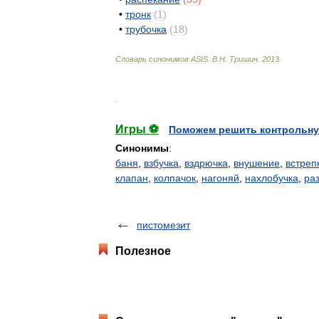
•
тронк
(
1
)
•
трубочка
(
18
)
Словарь
синонимов
ASIS
.
В
.
Н
.
Тришин
.
2013
.
.
Игры ⚽
Поможем решить контрольну
Синонимы
:
баня
,
взбучка
,
вздрючка
,
внушение
,
встреп
клапан
,
колпачок
,
нагоняй
,
нахлобучка
,
ра
пистомезит
Полезное