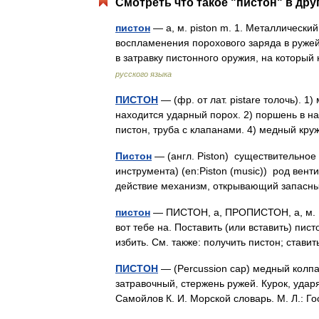
Смотреть что такое "пистон" в дру
пистон
— а, м. piston m. 1. Металлически
воспламенения порохового заряда в ружей
в затравку пистонного оружия, на котор
русского языка
ПИСТОН
— (фр. от лат. pistare толочь). 1
находится ударный порох. 2) поршень в на
пистон, труба с клапанами. 4) медный кр
Пистон
— (англ. Piston) существительное 
инструмента) (en:Piston (music)) род вент
действие механизм, открывающий запа
пистон
— ПИСТОН, а, ПРОПИСТОН, а, м. 1. Н
вот тебе на. Поставить (или вставить) писто
избить. См. также: получить пистон; став
ПИСТОН
— (Percussion cap) медный колп
затравочный, стержень ружей. Курок, удар
Самойлов К. И. Морской словарь. М. Л.: