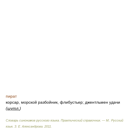
пират
корсар, морской разбойник, флибустьер; джентльмен удачи
(
шутл.
)
Словарь синонимов русского языка. Практический справочник. — М.: Русский
язык.
З. Е. Александрова
.
2011
.