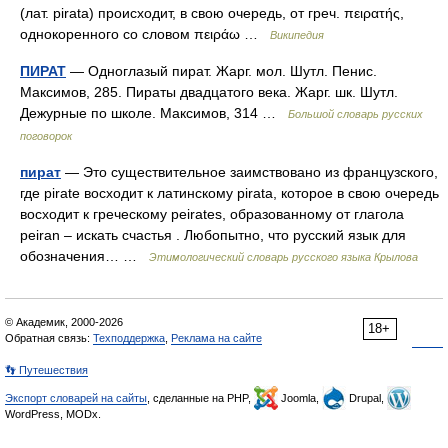
(лат. pirata) происходит, в свою очередь, от греч. πειρατής,
однокоренного со словом πειράω …
Википедия
ПИРАТ
— Одноглазый пират. Жарг. мол. Шутл. Пенис.
Максимов, 285. Пираты двадцатого века. Жарг. шк. Шутл.
Дежурные по школе. Максимов, 314 …
Большой словарь русских
поговорок
пират
— Это существительное заимствовано из французского,
где pirate восходит к латинскому pirata, которое в свою очередь
восходит к греческому peirates, образованному от глагола
peiran – искать счастья . Любопытно, что русский язык для
обозначения… …
Этимологический словарь русского языка Крылова
© Академик, 2000-2026
18+
Обратная связь:
Техподдержка
,
Реклама на сайте
👣 Путешествия
Экспорт словарей на сайты
, сделанные на PHP,
Joomla,
Drupal,
WordPress, MODx.