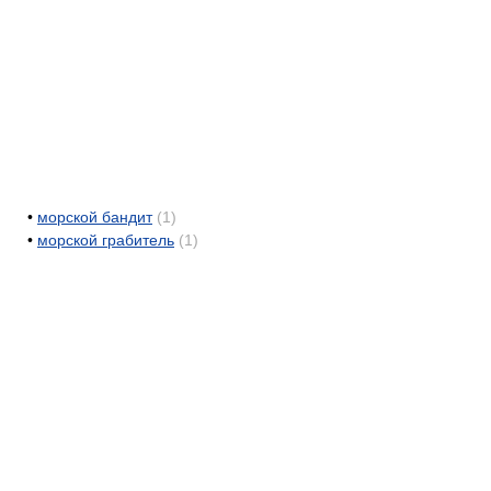
•
морской бандит
(1)
•
морской грабитель
(1)