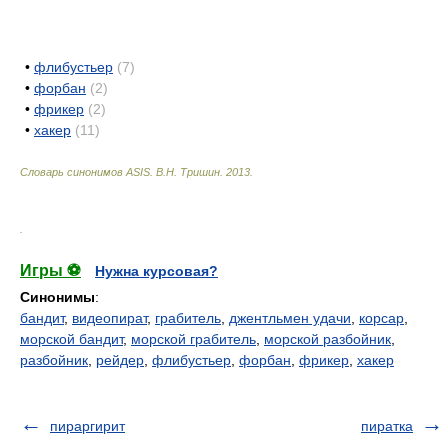
•
флибустьер
(7)
•
форбан
(2)
•
фрикер
(2)
•
хакер
(11)
Словарь синонимов ASIS.
В.Н. Тришин
.
2013
.
.
Игры ⚽
Нужна курсовая?
Синонимы
:
бандит
,
видеопират
,
грабитель
,
джентльмен удачи
,
корсар
,
морской бандит
,
морской грабитель
,
морской разбойник
,
разбойник
,
рейдер
,
флибустьер
,
форбан
,
фрикер
,
хакер
пираргирит
пиратка