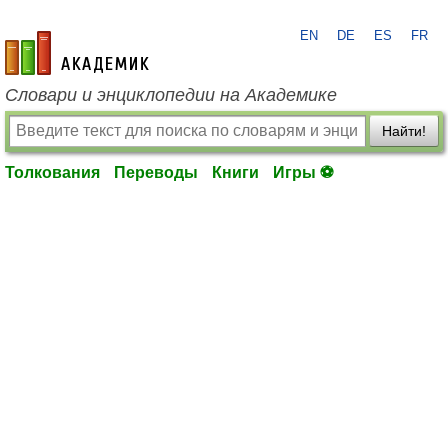
EN
DE
ES
FR
academic.ru
Словари и энциклопедии на Академике
Найти!
Толкования
Переводы
Книги
Игры ⚽