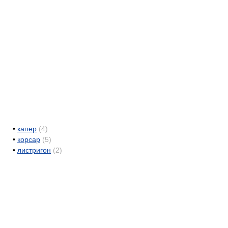
•
капер
(4)
•
корсар
(5)
•
листригон
(2)