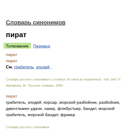
Словарь синонимов
пират
Толкование
Перевод
пират
пират
См.
грабитель
,
злодей
...
Словарь русских синонимов и сходных по смыслу выражений.- под. ред. Н.
Абрамова, М.: Русские словари
,
1999
.
пират
грабитель, злодей; корсар, морской разбойник, разбойник,
джентльмен удачи, хакер, флибустьер, бандит, морской
грабитель, морской бандит, фрикер
Словарь русских синонимов
.