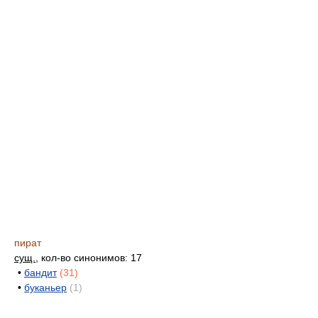
пират
сущ.
, кол-во синонимов: 17
•
бандит
(31)
•
буканьер
(1)