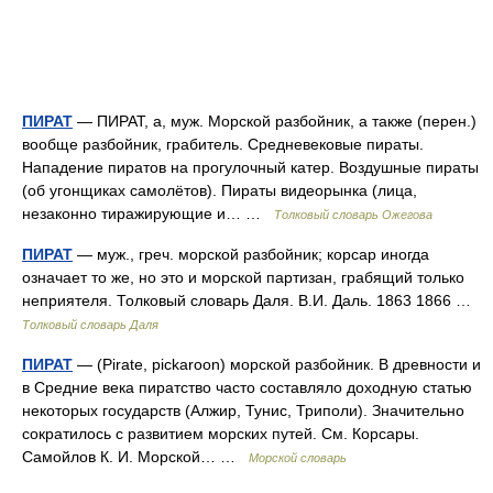
ПИРАТ
— ПИРАТ, а, муж. Морской разбойник, а также (перен.)
вообще разбойник, грабитель. Средневековые пираты.
Нападение пиратов на прогулочный катер. Воздушные пираты
(об угонщиках самолётов). Пираты видеорынка (лица,
незаконно тиражирующие и… …
Толковый словарь Ожегова
ПИРАТ
— муж., греч. морской разбойник; корсар иногда
означает то же, но это и морской партизан, грабящий только
неприятеля. Толковый словарь Даля. В.И. Даль. 1863 1866 …
Толковый словарь Даля
ПИРАТ
— (Pirate, pickaroon) морской разбойник. В древности и
в Средние века пиратство часто составляло доходную статью
некоторых государств (Алжир, Тунис, Триполи). Значительно
сократилось с развитием морских путей. См. Корсары.
Самойлов К. И. Морской… …
Морской словарь