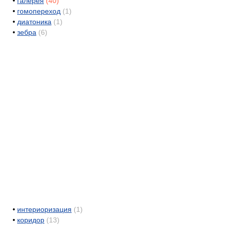
•
галерея
(40)
•
гомопереход
(1)
•
диатоника
(1)
•
зебра
(6)
•
интериоризация
(1)
•
коридор
(13)