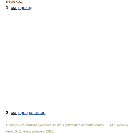
переход
1.
см.
проход
.
2.
см.
превращение
Словарь синонимов русского языка. Практический справочник. — М.: Русский
язык.
З. Е. Александрова
.
2011
.