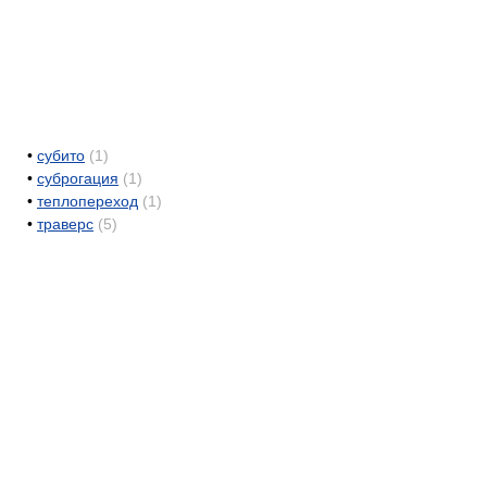
•
субито
(1)
•
суброгация
(1)
•
теплопереход
(1)
•
траверс
(5)