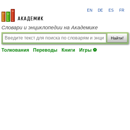
EN
DE
ES
FR
academic.ru
Словари и энциклопедии на Академике
Найти!
Толкования
Переводы
Книги
Игры ⚽