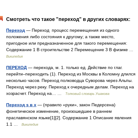
Смотреть что такое "переход" в других словарях:
Переход
— Переход процесс перемещения из одного
положения либо состояния к другому; а также место,
пригодное или предназначенное для такого перемещения:
Содержание 1 В строительстве 2 Перемещение 3 В физике …
Википедия
ПЕРЕХОД
— перехода, м. 1. только ед. Действие по глаг.
перейти–переходить (1). Переход из Москвы в Коломну длился
несколько часов. Переход полководца Суворова через Альпы.
Переход через реку. Переход к очередным делам. Переход на
хозрасчет. Переход на… …
Толковый словарь Ушакова
Переход s в x
— (правило «руки», закон Педерсена)
фонетическое изменение, произошедшее в раннем
праславянском языке[1][2]. Содержание 1 Описание явления
1.1 …
Википедия