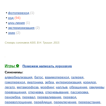
•
фотопереход
(1)
•
ход
(94)
•
шуц-линия
(1)
•
экстериоризация
(2)
•
эхин
(2)
Словарь синонимов ASIS.
В.Н. Тришин
.
2013
.
.
Игры ⚽
Поможем написать курсовую
Синонимы
:
адвербиализация
,
батос
,
взаимопереход
,
галерея
,
гомопереход
,
диатоника
,
зебра
,
интериоризация
,
коридор
,
легато
,
метаморфоза
,
морфинг
,
наплыв
,
обращение
,
овидиевы
превращения
,
откочевка
,
откочевывание
,
пассировка
,
пеномбра
,
перевал
,
переваливание
,
перевод
,
перевоплощение
,
перейдище
,
переключение
,
перерастание
,