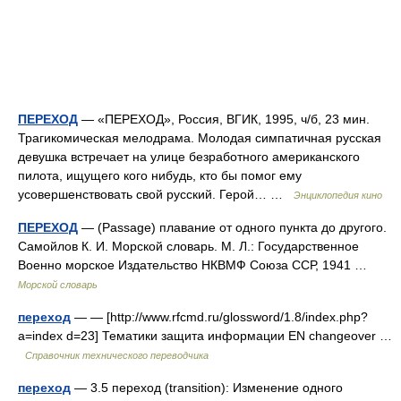
ПЕРЕХОД
— «ПЕРЕХОД», Россия, ВГИК, 1995, ч/б, 23 мин.
Трагикомическая мелодрама. Молодая симпатичная русская
девушка встречает на улице безработного американского
пилота, ищущего кого нибудь, кто бы помог ему
усовершенствовать свой русский. Герой… …
Энциклопедия кино
ПЕРЕХОД
— (Passage) плавание от одного пункта до другого.
Самойлов К. И. Морской словарь. М. Л.: Государственное
Военно морское Издательство НКВМФ Союза ССР, 1941 …
Морской словарь
переход
— — [http://www.rfcmd.ru/glossword/1.8/index.php?
a=index d=23] Тематики защита информации EN changeover …
Справочник технического переводчика
переход
— 3.5 переход (transition): Изменение одного