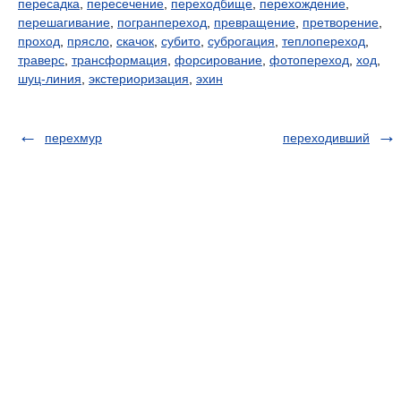
пересадка
,
пересечение
,
переходбище
,
перехождение
,
перешагивание
,
погранпереход
,
превращение
,
претворение
,
проход
,
прясло
,
скачок
,
субито
,
суброгация
,
теплопереход
,
траверс
,
трансформация
,
форсирование
,
фотопереход
,
ход
,
шуц-линия
,
экстериоризация
,
эхин
перехмур
переходивший