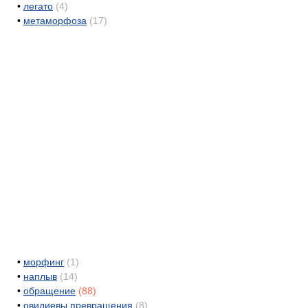
•
легато
(4)
•
метаморфоза
(17)
•
морфинг
(1)
•
наплыв
(14)
•
обращение
(88)
•
овидиевы превращения
(8)