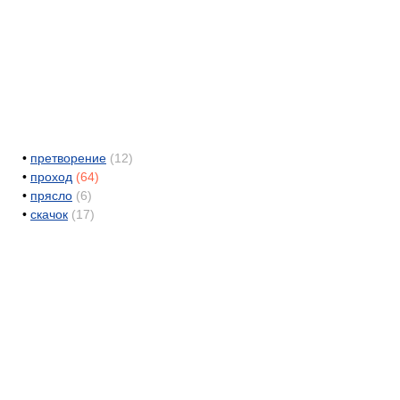
•
претворение
(12)
•
проход
(64)
•
прясло
(6)
•
скачок
(17)