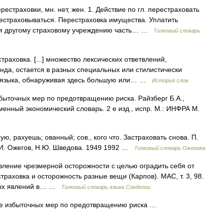
траховки, мн. нет, жен. 1. Действие по гл. перестраховать
естраховываться. Перестраховка имущества. Уплатить
ная другому страховому учреждению часть… …
Толковый словарь
раховка. [...] множество лексических ответвлений,
нда, остается в разных специальных или стилистически
а языка, обнаруживая здесь большую или… …
История слов
ыточных мер по предотвращению риска. Райзберг Б.А.,
менный экономический словарь. 2 е изд., испр. М.: ИНФРА М.
рахуешь; ованный; сов., кого что. Застраховать снова. П.
.И. Ожегов, Н.Ю. Шведова. 1949 1992 …
Толковый словарь Ожегова
ление чрезмерной осторожности с целью оградить себя от
траховка и осторожность разные вещи (Карпов). МАС, т. 3, 98.
ьных явлений в… …
Толковый словарь языка Совдепии
е избыточных мер по предотвращению риска …