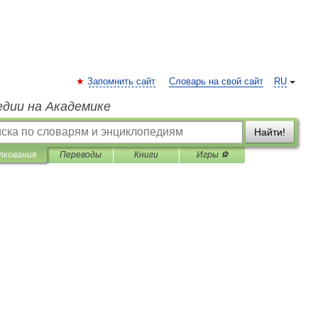
Запомнить сайт
Словарь на свой сайт
RU
едии на Академике
Найти!
лкования
Переводы
Книги
Игры ⚽