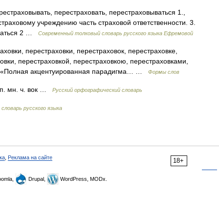
ерестраховывать, перестраховать, перестраховываться 1.,
траховому учреждению часть страховой ответственности. 3.
ываться 2 …
Современный толковый словарь русского языка Ефремовой
ховки, перестраховки, перестраховок, перестраховке,
овки, перестраховкой, перестраховкою, перестраховками,
ик: «Полная акцентуированная парадигма… …
Формы слов
 п. мн. ч. вок …
Русский орфографический словарь
словарь русского языка
ка
,
Реклама на сайте
18+
omla,
Drupal,
WordPress, MODx.