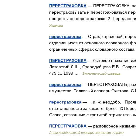
ПЕРЕСТРАХОВКА
— ПЕРЕСТРАХОВКА, перес
перестраховывать и перестраховаться пер
проценты по перестраховке. 2. Передан
Ушакова
перестраховка
— Страх, страховой, перест
отделившихся от основного словарного фо
ограниченных сферах словарного состав
ПЕРЕСТРАХОВКА
— бытовое название изб
Лозовский Л.Ш., Стародубцева Е.Б.. Совре
479 с.. 1999 …
Экономический словарь
перестраховка
— ПЕРЕСТРАХОВАТЬ, рахую, 
имущество. Толковый словарь Ожегова. С
перестраховка
— , и, ж. неодобр. Прояв
ответственности за какое л. Дело. ◘ Перес
Слова, связанные с критикой отрицател
ПЕРЕСТРАХОВКА
— разговорное названи
Энциклопедический словарь экономики и права