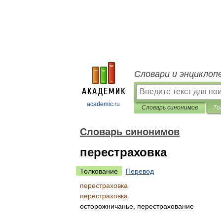
Словари и энциклоп
academic.ru
Словарь синонимов
То
Словарь синонимов
перестраховка
Толкование
Перевод
перестраховка
перестраховка
осторожничанье
,
перестрахование