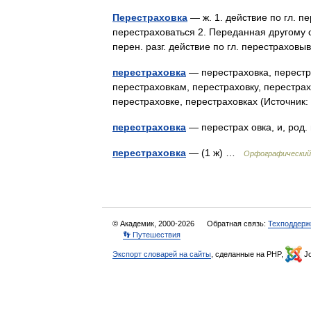
Перестраховка
— ж. 1. действие по гл. п
перестраховаться 2. Переданная другому с
перен. разг. действие по гл. перестрахов
перестраховка
— перестраховка, перестра
перестраховкам, перестраховку, перестрах
перестраховке, перестраховках (Источн
перестраховка
— перестрах овка, и, род.
перестраховка
— (1 ж) …
Орфографический 
© Академик, 2000-2026
Обратная связь:
Техподдерж
👣 Путешествия
Экспорт словарей на сайты
, сделанные на PHP,
Jo