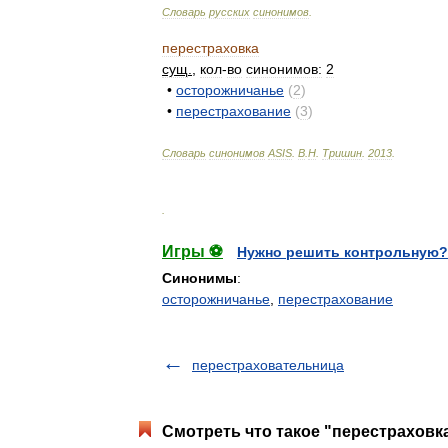
Словарь
русских
синонимов
.
перестраховка
сущ
.
,
кол
-
во
синонимов:
2
•
осторожничанье
(
2
)
•
перестрахование
(
3
)
Словарь
синонимов
ASIS
.
В
.
Н
.
Тришин
.
2013
.
.
Игры ⚽
Нужно решить контрольную?
Синонимы
:
осторожничанье
,
перестрахование
перестраховательница
Смотреть что такое "перестраховка