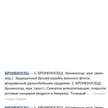
БРОНЕНОСЕЦ
— 1. БРОНЕНОСЕЦ1, броненосца, муж. (воен.
мор.). Защищенный броней корабль военного флота,
вооруженный дальнобойными орудиями. 2. БРОНЕНОСЕЦ2,
броненосца, муж. (зоол.). Сумчатое млекопитающее, покрытое
роговым панцирем (водится в Америке). Толковый …
Толковый
словарь Ушакова
БРОНЕНОСЕЦ
— 1. БРОНЕНОСЕЦ1, броненосца, муж. (воен.