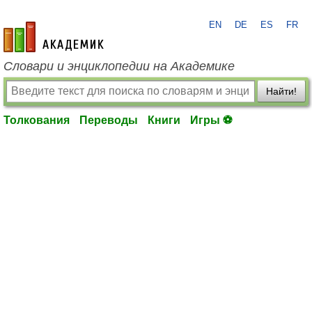
EN
DE
ES
FR
academic.ru
Словари и энциклопедии на Академике
Найти!
Толкования
Переводы
Книги
Игры ⚽