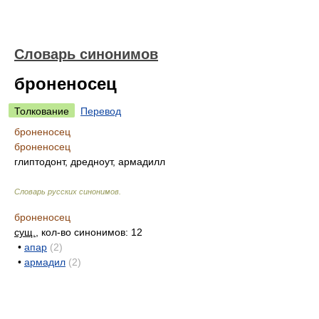
Словарь синонимов
броненосец
Толкование
Перевод
броненосец
броненосец
глиптодонт, дредноут, армадилл
Словарь русских синонимов
.
броненосец
сущ.
, кол-во синонимов: 12
•
апар
(2)
•
армадил
(2)