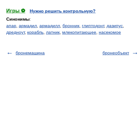
Игры ⚽
Нужно решить контрольную?
Синонимы
:
апар
,
армадил
,
армадилл
,
бронник
,
глиптодонт
,
дазипус
,
дредноут
,
корабль
,
латник
,
млекопитающее
,
насекомое
бронемашина
бронеобъект