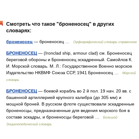
Смотреть что такое "броненосец" в других
словарях:
броненосец
— броненосец …
Орфографический словарь-справочник
БРОНЕНОСЕЦ
— (Ironclad ship, armour clad) см. Броненосец
береговой обороны и Броненосец эскадренный. Самойлов К.
И. Морской словарь. М. Л.: Государственное Военно морское
Издательство НКВМФ Союза ССР, 1941 Броненосец …
Морской
словарь
БРОНЕНОСЕЦ
— боевой корабль во 2 й пол. 19 нач. 20 вв. с
башенной артиллерией крупного калибра (до 305 мм) и
мощной броней. В русском флоте существовали эскадренные
броненосцы, предназначенные для ведения морского боя в
составе эскадры, и броненосцы береговой …
Большой
Энциклопедический словарь