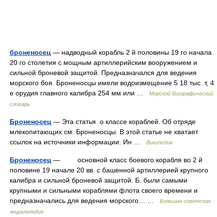
броненосец
— надводный корабль 2 й половины 19 го начала
20 го столетия с мощным артиллерийским вооружением и
сильной броневой защитой. Предназначался для ведения
морского боя. Броненосцы имели водоизмещение 5 18 тыс. т, 4
е орудия главного калибра 254 мм или …
Морской биографический
словарь
Броненосец
— Эта статья о классе кораблей. Об отряде
млекопитающих см. Броненосцы. В этой статье не хватает
ссылок на источники информации. Ин …
Википедия
Броненосец
— основной класс боевого корабля во 2 й
половине 19 начале 20 вв. с башенной артиллерией крупного
калибра и сильной броневой защитой. Б. были самыми
крупными и сильными кораблями флота своего времени и
предназначались для ведения морского… …
Большая советская
энциклопедия