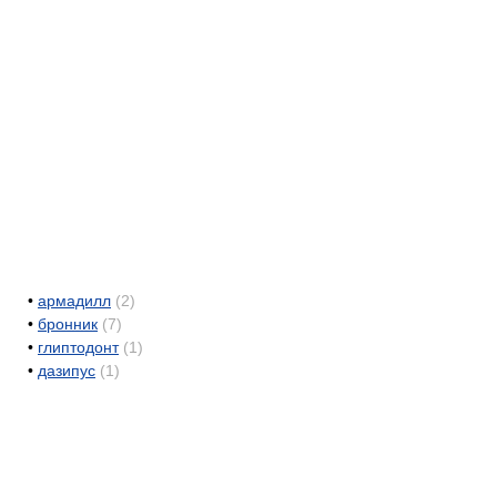
•
армадилл
(2)
•
бронник
(7)
•
глиптодонт
(1)
•
дазипус
(1)