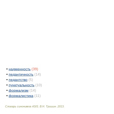
•
надменность
(39)
•
педантичность
(14)
•
педантство
(5)
•
пунктуальность
(10)
•
формализм
(14)
•
формалистика
(11)
Словарь синонимов ASIS.
В.Н. Тришин
.
2013
.