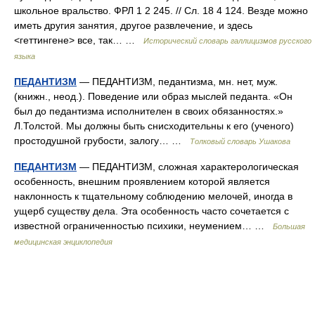
школьное вральство. ФРЛ 1 2 245. // Сл. 18 4 124. Везде можно
иметь другия занятия, другое развлечение, и здесь
<геттингене> все, так… …
Исторический словарь галлицизмов русского
языка
ПЕДАНТИЗМ
— ПЕДАНТИЗМ, педантизма, мн. нет, муж.
(книжн., неод.). Поведение или образ мыслей педанта. «Он
был до педантизма исполнителен в своих обязанностях.»
Л.Толстой. Мы должны быть снисходительны к его (ученого)
простодушной грубости, залогу… …
Толковый словарь Ушакова
ПЕДАНТИЗМ
— ПЕДАНТИЗМ, сложная характерологическая
особенность, внешним проявлением которой является
наклонность к тщательному соблюдению мелочей, иногда в
ущерб существу дела. Эта особенность часто сочетается с
известной ограниченностью психики, неумением… …
Большая
медицинская энциклопедия