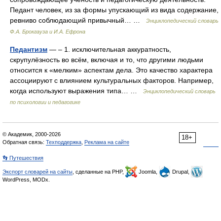
Педант человек, из за формы упускающий из вида содержание,
ревниво соблюдающий привычный… …
Энциклопедический словарь
Ф.А. Брокгауза и И.А. Ефрона
Педантизм
— – 1. исключительная аккуратность,
скрупулёзность во всём, включая и то, что другими людьми
относится к «мелким» аспектам дела. Это качество характера
ассоциируют с влиянием культуральных факторов. Например,
когда используют выражения типа… …
Энциклопедический словарь
по психологии и педагогике
© Академик, 2000-2026
18+
Обратная связь:
Техподдержка
,
Реклама на сайте
👣 Путешествия
Экспорт словарей на сайты
, сделанные на PHP,
Joomla,
Drupal,
WordPress, MODx.