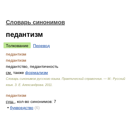
Словарь синонимов
педантизм
Толкование
Перевод
педантизм
педантизм
педантство, педантичность
см.
также
формализм
Словарь синонимов русского языка. Практический справочник. — М.: Русский
язык.
З. Е. Александрова
.
2011
.
педантизм
сущ.
, кол-во синонимов: 7
•
буквоедство
(6)