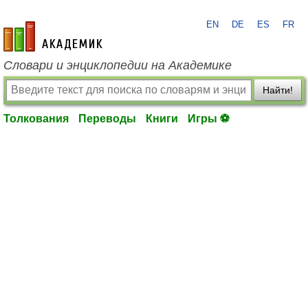
EN
DE
ES
FR
academic.ru
Словари и энциклопедии на Академике
Найти!
Толкования
Переводы
Книги
Игры ⚽