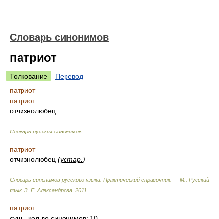
Словарь синонимов
патриот
Толкование
Перевод
патриот
патриот
отчизнолюбец
Словарь русских синонимов
.
патриот
отчизнолюбец
(
устар.
)
Словарь синонимов русского языка. Практический справочник. — М.: Русский
язык.
З. Е. Александрова
.
2011
.
патриот
сущ.
, кол-во синонимов: 10