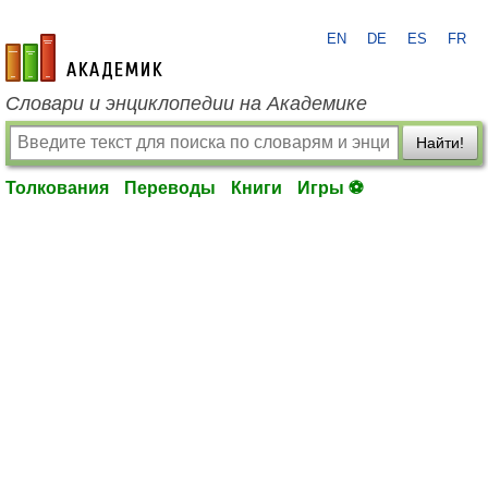
EN
DE
ES
FR
academic.ru
Словари и энциклопедии на Академике
Найти!
Толкования
Переводы
Книги
Игры ⚽