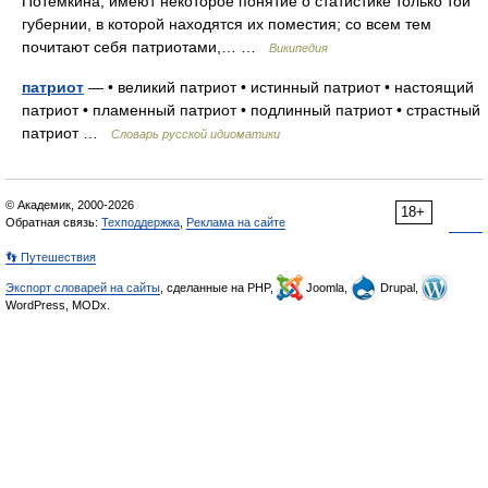
Потёмкина, имеют некоторое понятие о статистике только той
губернии, в которой находятся их поместия; со всем тем
почитают себя патриотами,… …
Википедия
патриот
— • великий патриот • истинный патриот • настоящий
патриот • пламенный патриот • подлинный патриот • страстный
патриот …
Словарь русской идиоматики
© Академик, 2000-2026
18+
Обратная связь:
Техподдержка
,
Реклама на сайте
👣 Путешествия
Экспорт словарей на сайты
, сделанные на PHP,
Joomla,
Drupal,
WordPress, MODx.