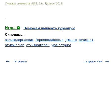
Словарь синонимов ASIS.
В.Н. Тришин
.
2013
.
.
Игры ⚽
Поможем написать курсовую
Синонимы
:
великодержавник
,
верноподданный
,
джинго
,
отчизник
,
отчизнолюб
,
отчизнолюбец
,
ура-патриот
патринит
патриотизм