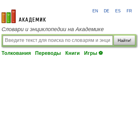
EN
DE
ES
FR
academic.ru
Словари и энциклопедии на Академике
Найти!
Толкования
Переводы
Книги
Игры ⚽