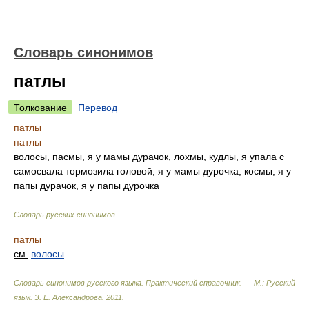
Словарь синонимов
патлы
Толкование
Перевод
патлы
патлы
волосы, пасмы, я у мамы дурачок, лохмы, кудлы, я упала с
самосвала тормозила головой, я у мамы дурочка, космы, я у
папы дурачок, я у папы дурочка
Словарь русских синонимов
.
патлы
см.
волосы
Словарь синонимов русского языка. Практический справочник. — М.: Русский
язык.
З. Е. Александрова
.
2011
.