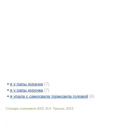
•
я у папы дурачок
(7)
•
я у папы дурочка
(7)
•
я упала с самосвала тормозила головой
(6)
Словарь синонимов ASIS.
В.Н. Тришин
.
2013
.
.