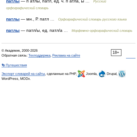
патлы
— п атлы, патл, ед. ч. п атла, ы …
Русский
орфографический словарь
патлы
— мн., Р. патл …
Орфографический словарь русского языка
патлы
— патл/ы, ед. патл/а …
Морфемно-орфографический словарь
© Академик, 2000-2026
18+
Обратная связь:
Техподдержка
,
Реклама на сайте
👣 Путешествия
Экспорт словарей на сайты
, сделанные на PHP,
Joomla,
Drupal,
WordPress, MODx.