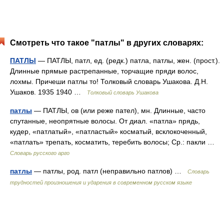
Смотреть что такое "патлы" в других словарях:
ПАТЛЫ
— ПАТЛЫ, патл, ед. (редк.) патла, патлы, жен. (прост.).
Длинные прямые растрепанные, торчащие пряди волос,
лохмы. Причеши патлы то! Толковый словарь Ушакова. Д.Н.
Ушаков. 1935 1940 …
Толковый словарь Ушакова
патлы
— ПАТЛЫ, ов (или реже пател), мн. Длинные, часто
спутанные, неопрятные волосы. От диал. «патла» прядь,
кудер, «патлатый», «патластый» косматый, всклокоченный,
«патлать» трепать, косматить, теребить волосы; Ср.: пакли …
Словарь русского арго
патлы
— патлы, род. патл (неправильно патлов) …
Словарь
трудностей произношения и ударения в современном русском языке