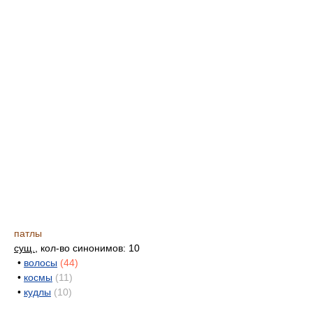
патлы
сущ.
, кол-во синонимов: 10
•
волосы
(44)
•
космы
(11)
•
кудлы
(10)