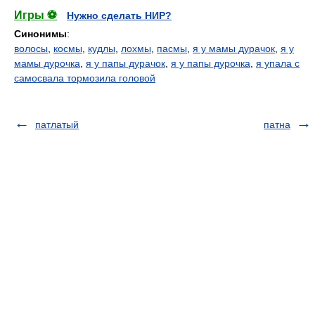
Игры ⚽
Нужно сделать НИР?
Синонимы
:
волосы
,
космы
,
кудлы
,
лохмы
,
пасмы
,
я у мамы дурачок
,
я у
мамы дурочка
,
я у папы дурачок
,
я у папы дурочка
,
я упала с
самосвала тормозила головой
патлатый
патна