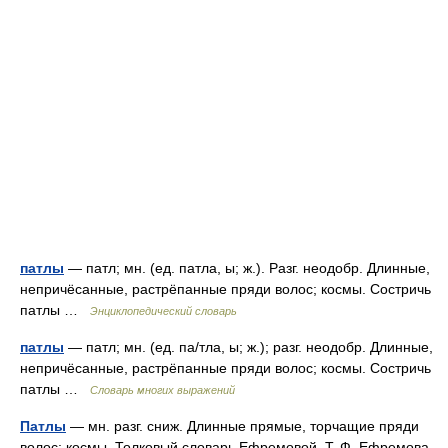
патлы
— патл; мн. (ед. патла, ы; ж.). Разг. неодобр. Длинные,
непричёсанные, растрёпанные пряди волос; космы. Состричь
патлы …
Энциклопедический словарь
патлы
— патл; мн. (ед. па/тла, ы; ж.); разг. неодобр. Длинные,
непричёсанные, растрёпанные пряди волос; космы. Состричь
патлы …
Словарь многих выражений
Патлы
— мн. разг. сниж. Длинные прямые, торчащие пряди
волос; космы. Толковый словарь Ефремовой. Т. Ф. Ефремова.