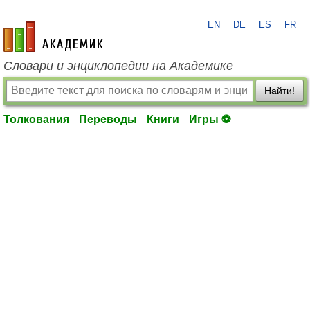
EN
DE
ES
FR
academic.ru
Словари и энциклопедии на Академике
Найти!
Толкования
Переводы
Книги
Игры ⚽