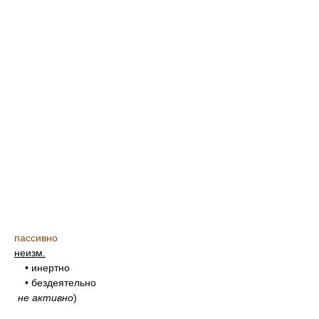
пассивно
неизм.
• инертно
• бездеятельно
не активно
)