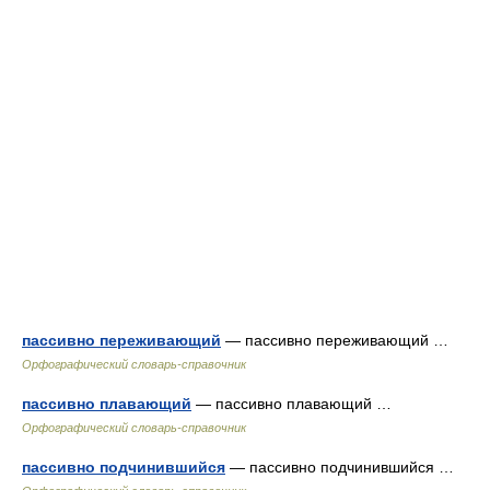
пассивно переживающий
— пассивно переживающий …
Орфографический словарь-справочник
пассивно плавающий
— пассивно плавающий …
Орфографический словарь-справочник
пассивно подчинившийся
— пассивно подчинившийся …