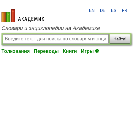
EN
DE
ES
FR
academic.ru
Словари и энциклопедии на Академике
Найти!
Толкования
Переводы
Книги
Игры ⚽