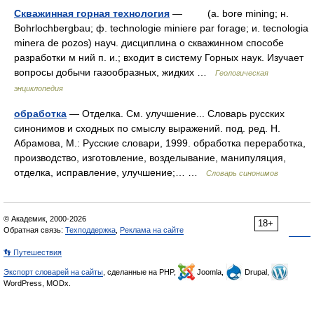
Скважинная горная технология
— (a. bore mining; н.
Bohrlochbergbau; ф. technologie miniere par forage; и. tecnologia
minera de pozos) науч. дисциплина o скважинном способе
разработки м ний п. и.; входит в систему Горных наук. Изучает
вопросы добычи газообразных, жидких …
Геологическая
энциклопедия
обработка
— Отделка. См. улучшение... Словарь русских
синонимов и сходных по смыслу выражений. под. ред. Н.
Абрамова, М.: Русские словари, 1999. обработка переработка,
производство, изготовление, возделывание, манипуляция,
отделка, исправление, улучшение;… …
Словарь синонимов
© Академик, 2000-2026
18+
Обратная связь:
Техподдержка
,
Реклама на сайте
👣 Путешествия
Экспорт словарей на сайты
, сделанные на PHP,
Joomla,
Drupal,
WordPress, MODx.