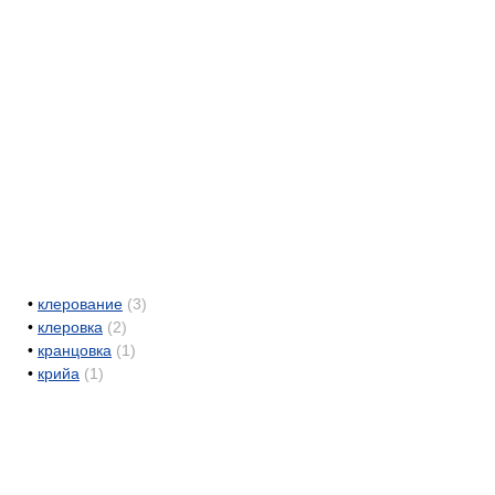
•
клерование
(3)
•
клеровка
(2)
•
кранцовка
(1)
•
крийа
(1)