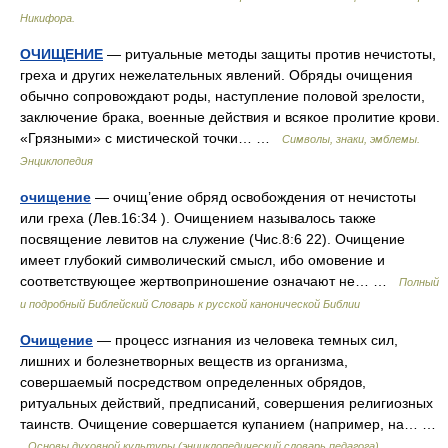
Никифора.
ОЧИЩЕНИЕ
— ритуальные методы защиты против нечистоты,
греха и других нежелательных явлений. Обряды очищения
обычно сопровождают роды, наступление половой зрелости,
заключение брака, военные действия и всякое пролитие крови.
«Грязными» с мистической точки… …
Символы, знаки, эмблемы.
Энциклопедия
очищение
— очищ’ение обряд освобождения от нечистоты
или греха (Лев.16:34 ). Очищением называлось также
посвящение левитов на служение (Чис.8:6 22). Очищение
имеет глубокий символический смысл, ибо омовение и
соответствующее жертвоприношение означают не… …
Полный
и подробный Библейский Словарь к русской канонической Библии
Очищение
— процесс изгнания из человека темных сил,
лишних и болезнетворных веществ из организма,
совершаемый посредством определенных обрядов,
ритуальных действий, предписаний, совершения религиозных
таинств. Очищение совершается купанием (например, на… …
Основы духовной культуры (энциклопедический словарь педагога)