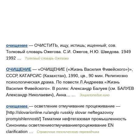
очищение
— ОЧИСТИТЬ, ищу, истишь; ищенный; сов.
Толковый словарь Ожегова. С.И. Ожегов, Н.Ю. Шведова. 1949
1992 …
Толковый словарь Ожегова
ОЧИЩЕНИЕ
— «ОЧИЩЕНИЕ («Жизнь Василия Фивейского»)»,
СССР, КАТАРСИС (Казахстан), 1990, цв., 90 мин. Религиозно
психологическая драма. По повести Л.Андреева «Жизнь
Василия Фивейского». В ролях: Александр Балуев (см. БАЛУЕВ
Александр Николаевич), Анна… …
Энциклопедия кино
очищение
— осветление отмучивание процеживание —
[http://slovarionline.ru/anglo russkiy slovar neftegazovoy
promyishlennosti/] Тематики нефтегазовая промышленность
Синонимы осветлениеотмучиваниепроцеживание EN
clarification …
Справочник технического переводчика