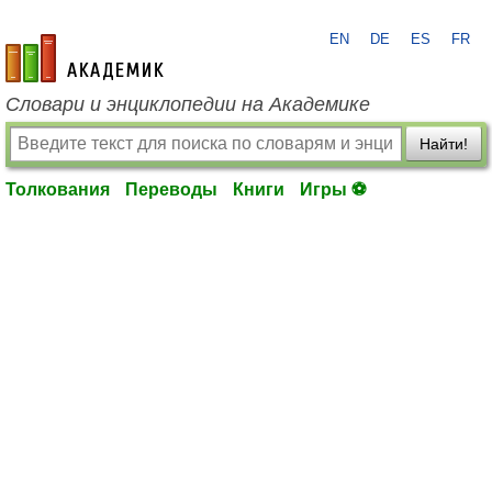
EN
DE
ES
FR
academic.ru
Словари и энциклопедии на Академике
Найти!
Толкования
Переводы
Книги
Игры ⚽