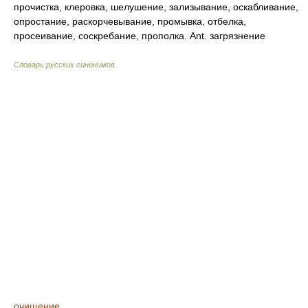
прочистка, клеровка, шелушение, зализывание, оскабливание,
опростание, раскорчевывание, промывка, отбелка,
просеивание, соскребание, прополка. Ant. загрязнение
Словарь русских синонимов
.
очищение