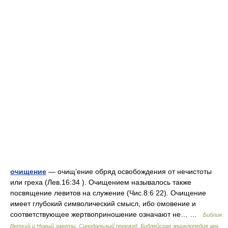
очищение
— очищ’ение обряд освобождения от нечистоты
или греха (Лев.16:34 ). Очищением называлось также
посвящение левитов на служение (Чис.8:6 22). Очищение
имеет глубокий символический смысл, ибо омовение и
соответствующее жертвоприношение означают не… …
Библия.
Ветхий и Новый заветы. Синодальный перевод. Библейская энциклопедия арх.