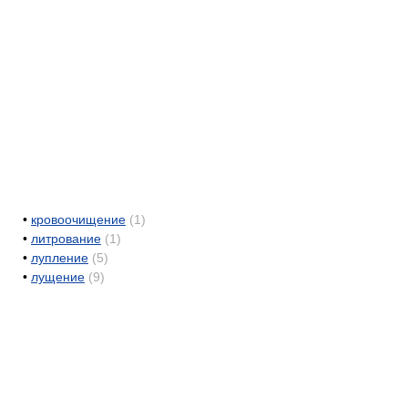
•
кровоочищение
(1)
•
литрование
(1)
•
лупление
(5)
•
лущение
(9)