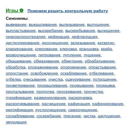
Игры ⚽
Поможем решить контрольную работу
Синонимы
:
вывевание
,
выкашливание
,
вылизывание
,
вылущение
,
выпластывание
,
выскребание
,
выскребывание
,
вычищение
,
гидроколонотерапия
,
дефекация
,
дефлаграция
,
дистиллирование
,
дноочищение
,
зализывание
,
катарсис
,
кларирование
,
клерование
,
клеровка
,
кранцовка
,
крийа
,
кровоочищение
,
литрование
,
лупление
,
лущение
,
обкашивание
,
обмахивание
,
обметание
,
обрабатывание
,
обработка
,
опоражнивание
,
опорожнение
,
опрастывание
,
опростание
,
освобождение
,
оскабливание
,
отбеливание
,
отбелка
,
очесывание
,
очистка
,
ошкуривание
,
потрошение
,
проветривание
,
прокашливание
,
промывание
,
промывка
,
пропалывание
,
прополка
,
просеивание
,
прочистка
,
пурификация
,
разминирование
,
раскорчевка
,
раскорчевывание
,
расчищение
,
рафинация
,
рафинирование
,
ректификация
,
руслоочищение
,
самоочищение
,
соскабливание
,
соскребание
,
трясение
,
чистка
,
шелушение
,
эмундация