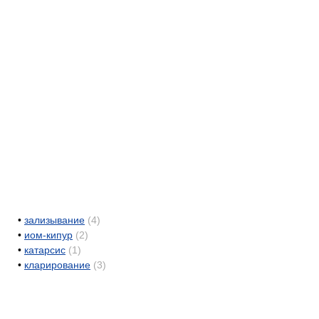
•
зализывание
(4)
•
иом-кипур
(2)
•
катарсис
(1)
•
кларирование
(3)