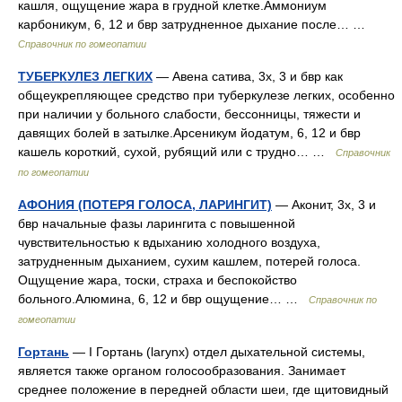
кашля, ощущение жара в грудной клетке.Аммониум
карбоникум, 6, 12 и бвр затрудненное дыхание после… …
Справочник по гомеопатии
ТУБЕРКУЛЕЗ ЛЕГКИХ
— Авена сатива, 3х, 3 и бвр как
общеукрепляющее средство при туберкулезе легких, особенно
при наличии у больного слабости, бессонницы, тяжести и
давящих болей в затылке.Арсеникум йодатум, 6, 12 и бвр
кашель короткий, сухой, рубящий или с трудно… …
Справочник
по гомеопатии
АФОНИЯ (ПОТЕРЯ ГОЛОСА, ЛАРИНГИТ)
— Аконит, 3х, 3 и
бвр начальные фазы ларингита с повышенной
чувствительностью к вдыханию холодного воздуха,
затрудненным дыханием, сухим кашлем, потерей голоса.
Ощущение жара, тоски, страха и беспокойство
больного.Алюмина, 6, 12 и бвр ощущение… …
Справочник по
гомеопатии
Гортань
— I Гортань (larynx) отдел дыхательной системы,
является также органом голосообразования. Занимает
среднее положение в передней области шеи, где щитовидный