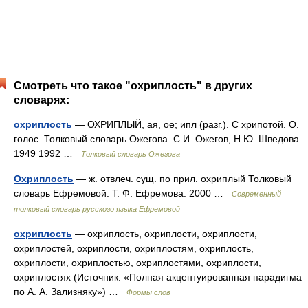
Смотреть что такое "охриплость" в других
словарях:
охриплость
— ОХРИПЛЫЙ, ая, ое; ипл (разг.). С хрипотой. О.
голос. Толковый словарь Ожегова. С.И. Ожегов, Н.Ю. Шведова.
1949 1992 …
Толковый словарь Ожегова
Охриплость
— ж. отвлеч. сущ. по прил. охриплый Толковый
словарь Ефремовой. Т. Ф. Ефремова. 2000 …
Современный
толковый словарь русского языка Ефремовой
охриплость
— охриплость, охриплости, охриплости,
охриплостей, охриплости, охриплостям, охриплость,
охриплости, охриплостью, охриплостями, охриплости,
охриплостях (Источник: «Полная акцентуированная парадигма
по А. А. Зализняку») …
Формы слов