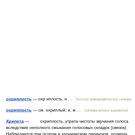
охриплость
— охр иплость, и …
Русский орфографический словарь
охриплость
— см. охриплый; и; ж …
Словарь многих выражений
Хрипота
— охриплость, утрата чистоты звучания голоса
вследствие неполного смыкания голосовых складок (связок).
Наблюдается при остром и хроническом ларингите, полипах