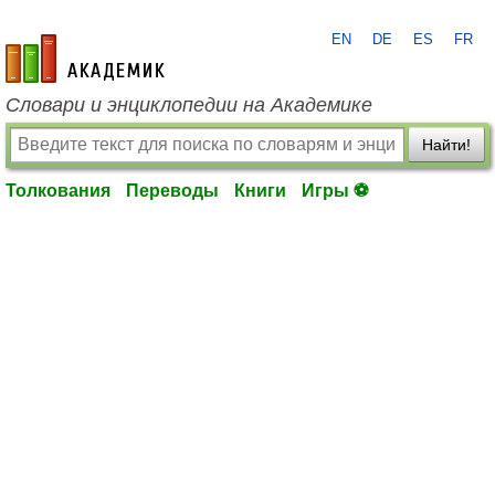
EN
DE
ES
FR
academic.ru
Словари и энциклопедии на Академике
Найти!
Толкования
Переводы
Книги
Игры ⚽