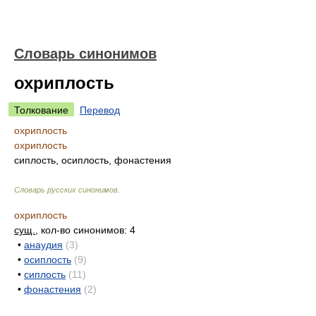
Словарь синонимов
охриплость
Толкование
Перевод
охриплость
охриплость
сиплость, осиплость, фонастения
Словарь русских синонимов
.
охриплость
сущ.
, кол-во синонимов: 4
•
анаудия
(3)
•
осиплость
(9)
•
сиплость
(11)
•
фонастения
(2)