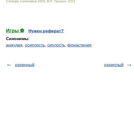
Словарь синонимов ASIS.
В.Н. Тришин
.
2013
.
.
Игры ⚽
Нужен реферат?
Синонимы
:
анаудия
,
осиплость
,
сиплость
,
фонастения
охренный
охриплый