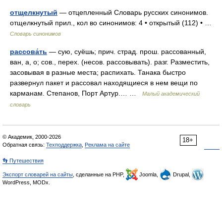
отщелкнутый
— отцепленный Словарь русских синонимов.
отщелкнутый прил., кол во синонимов: 4 • открытый (112) • …
Словарь синонимов
рассова́ть
— сую, суёшь; прич. страд. прош. рассованный,
ван, а, о; сов., перех. (несов. рассовывать). разг. Разместить,
засовывая в разные места; распихать. Танака быстро
развернул пакет и рассовал находящиеся в нем вещи по
карманам. Степанов, Порт Артур.… …
Малый академический
словарь
© Академик, 2000-2026
18+
Обратная связь:
Техподдержка
,
Реклама на сайте
👣 Путешествия
Экспорт словарей на сайты
, сделанные на PHP,
Joomla,
Drupal,
WordPress, MODx.