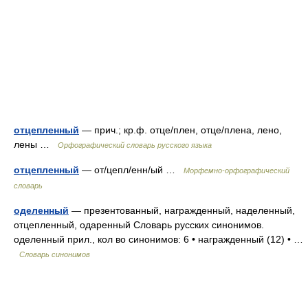
отцепленный
— прич.; кр.ф. отце/плен, отце/плена, лено,
лены …
Орфографический словарь русского языка
отцепленный
— от/цепл/енн/ый …
Морфемно-орфографический
словарь
оделенный
— презентованный, награжденный, наделенный,
отцепленный, одаренный Словарь русских синонимов.
оделенный прил., кол во синонимов: 6 • награжденный (12) • …
Словарь синонимов