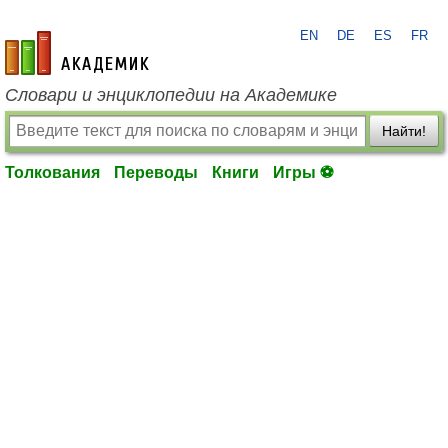
EN
DE
ES
FR
academic.ru
Словари и энциклопедии на Академике
Найти!
Толкования
Переводы
Книги
Игры ⚽