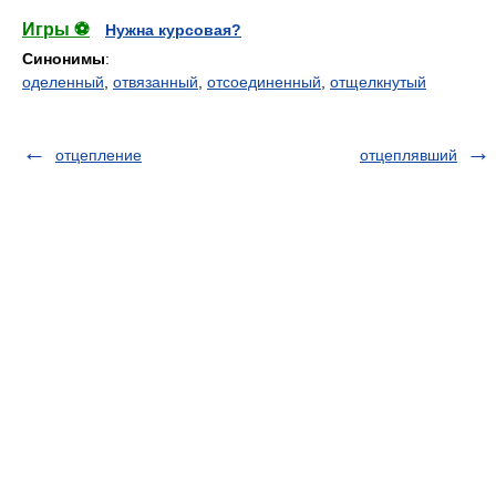
Игры ⚽
Нужна курсовая?
Синонимы
:
оделенный
,
отвязанный
,
отсоединенный
,
отщелкнутый
отцепление
отцеплявший