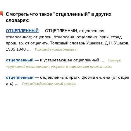
Смотреть что такое "отцепленный" в других
словарях:
ОТЦЕПЛЕННЫЙ
— ОТЦЕПЛЕННЫЙ, отцепленная,
отцепленное; отцеплен, отцеплена, отцеплено. прич. страд.
прош. вр. от отцепить. Толковый словарь Ушакова. Д.Н. Ушаков.
1935 1940 …
Толковый словарь Ушакова
отцепленный
— и устаревающее отцеплённый …
Словарь
трудностей произношения и ударения в современном русском языке
отцепленный
— отц епленный; кратк. форма ен, ена (от отцеп
ить) …
Русский орфографический словарь