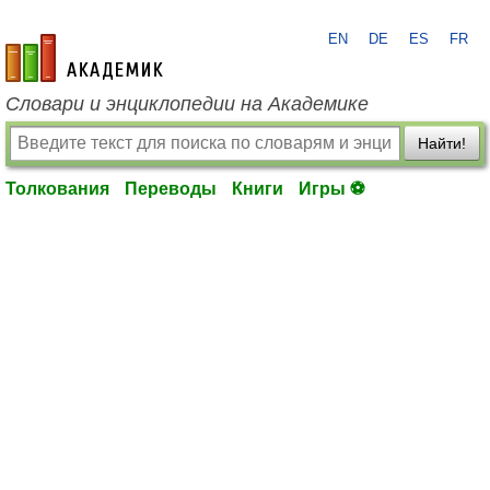
EN
DE
ES
FR
academic.ru
Словари и энциклопедии на Академике
Найти!
Толкования
Переводы
Книги
Игры ⚽