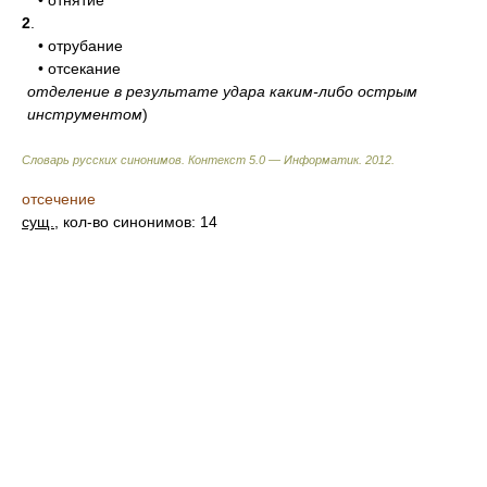
• отнятие
2
.
• отрубание
• отсекание
отделение в результате удара каким-либо острым
инструментом
)
Словарь русских синонимов. Контекст 5.0 — Информатик.
2012
.
отсечение
сущ.
, кол-во синонимов: 14