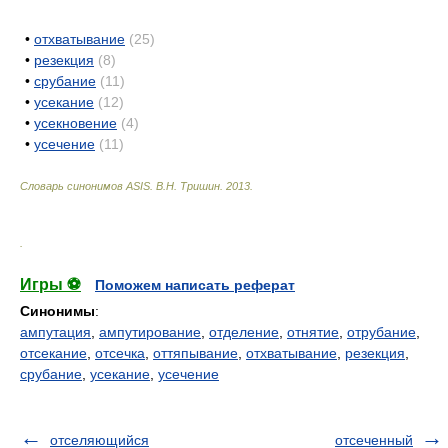
•
отхватывание
(25)
•
резекция
(8)
•
срубание
(11)
•
усекание
(12)
•
усекновение
(4)
•
усечение
(11)
Словарь синонимов ASIS.
В.Н. Тришин
.
2013
.
.
Игры ⚽
Поможем написать реферат
Синонимы
:
ампутация
,
ампутирование
,
отделение
,
отнятие
,
отрубание
,
отсекание
,
отсечка
,
оттяпывание
,
отхватывание
,
резекция
,
срубание
,
усекание
,
усечение
отселяющийся
отсеченный