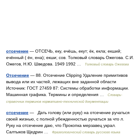
отсечение
— ОТСЕЧЬ, еку, ечёшь, екут; ёк, екла; екший;
ечённый ( ён, ена); екши; сов. Толковый словарь Ожегова. С.И.
Ожегов, Н.Ю. Шведова. 1949 1992 …
Толковый словарь Ожегова
Отсечение
— 88. Отсечение Clipping Удаление примитивов
вывода или их частей, лежащих вне заданной области
Источник: ГОСТ 27459 87: Системы обработки информации.
Машинная графика. Термины и определения …
Словарь-
справочник терминов нормативно-технической документации
отсечение
— Дать голову (или руку) на отсечение ручаться
своей жизнью, с полной убежденностью ручаться за что л.
Руку на отсечение даю, что Прокопка мерзавец украл.
Салтыков Щедрин …
Фразеологический словарь русского языка