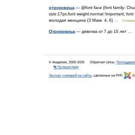
отроковица
— @font face {font family: Churc
size:17px;font weight:normal !important; font
молодая женщина (3 Макк. 4, 6) …
Словарь
Отроковица
— девочка от 7 до 15 лет 
© Академик, 2000-2026
Обратная связь:
Техподдерж
👣 Путешествия
Экспорт словарей на сайты
, сделанные на PHP,
Jo