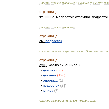
Словарь
русских
синонимов
и
сходных
по
смыслу
выр
отроковица
женщина
,
малолеток
;
отрочица
,
подросток
Словарь
русских
синонимов
.
отроковица
см
.
подросток
Словарь
синонимов
русского
языка
.
Практический
сп
отроковица
сущ
.
,
кол
-
во
синонимов:
5
•
девочка
(
39
)
•
девушка
(
126
)
•
отрочица
(
1
)
•
подросток
(
24
)
•
юница
(
7
)
Словарь
синонимов
ASIS
.
В
.
Н
.
Тришин
.
2013
.