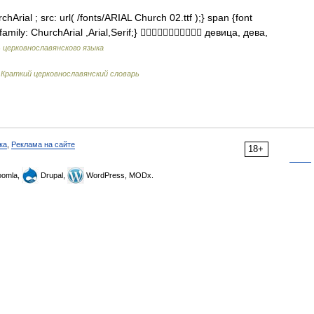
hArial ; src: url( /fonts/ARIAL Church 02.ttf );} span {font
 family: ChurchArial ,Arial,Serif;}  девица, дева,
 церковнославянского языка
…
Краткий церковнославянский словарь
ка
,
Реклама на сайте
18+
omla,
Drupal,
WordPress, MODx.