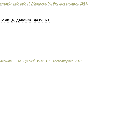
ажений
.-
под
.
ред
.
Н
.
Абрамова
,
М
.
:
Русские
словари
,
1999
.
,
юница
,
девочка
,
девушка
равочник
. —
М
.
:
Русский
язык
.
З
.
Е
.
Александрова
.
2011
.