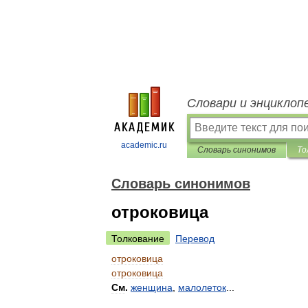
Словари и энциклоп
academic.ru
Словарь синонимов
То
Словарь синонимов
отроковица
Толкование
Перевод
отроковица
отроковица
См
.
женщина
,
малолеток
...