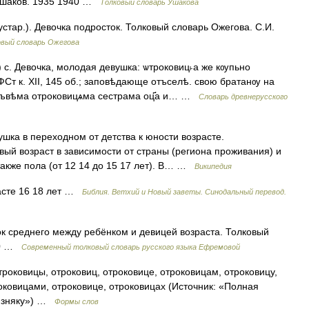
 Ушаков. 1935 1940 …
Толковый словарь Ушакова
тар.). Девочка подросток. Толковый словарь Ожегова. С.И.
овый словарь Ожегова
с. Девочка, молодая девушка: ѡтроковиц˫а же кѹпьно
ФСт к. XII, 145 об.; заповѣдающе отъселѣ. свою братанѹ на
ъвѣма отроковицѧма сестрама оц҃а и… …
Словарь древнерусского
ка в переходном от детства к юности возрасте.
ый возраст в зависимости от страны (региона проживания) и
также пола (от 12 14 до 15 17 лет). В… …
Википедия
асте 16 18 лет …
Библия. Ветхий и Новый заветы. Синодальный перевод.
ок среднего между ребёнком и девицей возраста. Толковый
000 …
Современный толковый словарь русского языка Ефремовой
роковицы, отроковиц, отроковице, отроковицам, отроковицу,
оковицами, отроковице, отроковицах (Источник: «Полная
лизняку») …
Формы слов