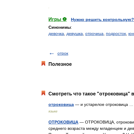
.
Игры ⚽
Нужно решить контрольную?
Синонимы
:
девочка
,
девушка
,
отрочица
,
подросток
,
юн
отрок
Полезное
Смотреть что такое "отроковица" в
отроковица
— и устарелое отроковица
языке
ОТРОКОВИЦА
— ОТРОКОВИЦА, отроковицы, 
среднего возраста между младенцем и дев