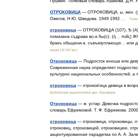
Пушкин. Толковый словарь Ушакова. Д.Н.
ОТРОКОВИЦА
— ОТРОКОВИЦА, ы, жен. (ус
Ожегов, Н.Ю. Шведова. 1949 1992 …
Толк
отроковица
— ОТРОКОВИЦ|А (107), Ѣ (А) 
помазана съдрава вс˫а бы(с). (ἡ… παῖς) Ж
бракъ обьщени˫а. съвъкѹплѧющю… или д
языка (XI-XIV вв.)
Отроковица
— Подросток юноша или девуш
Современная наука определяет подростков
культурно национальных особенностей, а 
отроковица
— отроков’ица девица в возр
Библейская энциклопедия арх. Никифора.
Отроковица
— ж. устар. Девочка подрост
словарь Ефремовой. Т. Ф. Ефремова. 2
отроковица
— отроковица, отроковицы, от
отроковиц, отроковицей, отроковицею, отр
акцентуированная парадигма по А. А. За