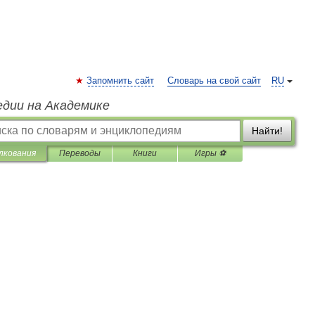
Запомнить сайт
Словарь на свой сайт
RU
едии на Академике
Найти!
лкования
Переводы
Книги
Игры ⚽