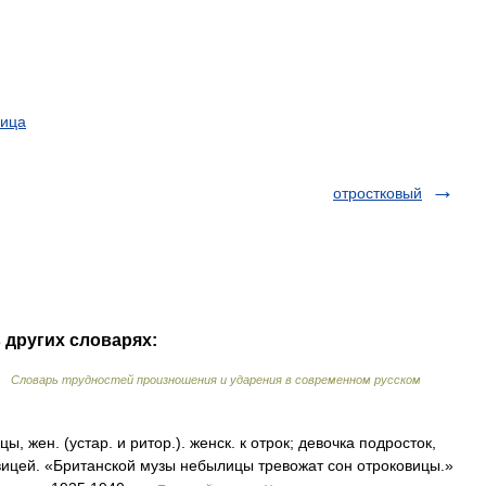
ица
отростковый
 других словарях:
 …
Словарь трудностей произношения и ударения в современном русском
жен. (устар. и ритор.). женск. к отрок; девочка подросток,
ицей. «Британской музы небылицы тревожат сон отроковицы.»