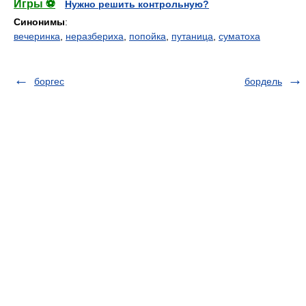
Игры ⚽
Нужно решить контрольную?
Синонимы
:
вечеринка
,
неразбериха
,
попойка
,
путаница
,
суматоха
боргес
бордель