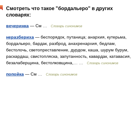
Смотреть что такое "бордальеро" в других
словарях:
вечеринка
— См …
Словарь синонимов
неразбериха
— беспорядок, путаница; анархия, кутерьма,
бордальеро, бардак, разброд, анахренархия, бедлам,
бестолочь, светопреставление, дурдом, каша, шурум бурум,
раскардаш, свистопляска, запутанность, кавардак, катавасия,
безалаберщина, бестолковщина,… …
Словарь синонимов
попойка
— См …
Словарь синонимов