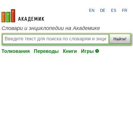
EN
DE
ES
FR
academic.ru
Словари и энциклопедии на Академике
Найти!
Толкования
Переводы
Книги
Игры ⚽