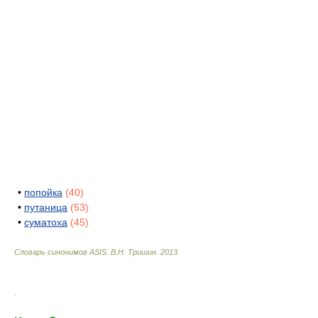
•
попойка
(40)
•
путаница
(53)
•
суматоха
(45)
Словарь синонимов ASIS.
В.Н. Тришин
.
2013
.
.